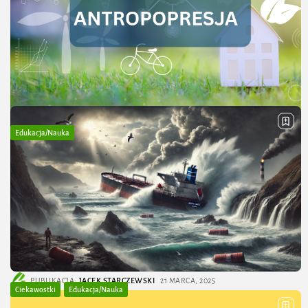
przez koncern BP (British Petroleum). Była
wykorzystywana do odwiertów na głębokich wodach
Zatoki Meksykańskiej. Najważniejsze dane...
PUBLIKACJA:
JACEK STARCZEWSKI
21 MARCA, 2025
Edukacja/Nauka
Antropopresja – jak działalność człowieka
wpływa na środowisko naturalne?
Antropopresja to pojęcie z pogranicza ekologii i
geografii, które oznacza negatywny wpływ działalności
człowieka na środowisko przyrodnicze. Odnosi się do
wszystkich form ingerencji w naturalne ekosystemy – od
niszczenia siedlisk...
PUBLIKACJA:
JACEK STARCZEWSKI
21 MARCA, 2025
Ciekawostki
Edukacja/Nauka