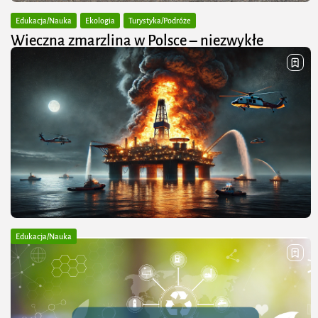
Edukacja/Nauka
Ekologia
Turystyka/Podróże
Wieczna zmarzlina w Polsce – niezwykłe
odkrycie pod ziemią i...
Wieczna zmarzlina (z ang. permafrost) to warstwa
gruntu, która pozostaje stale zamarznięta przez co
najmniej dwa kolejne lata – niezależnie od pór roku i
temperatur na powierzchni. Może obejmować:
Najczęściej...
PUBLIKACJA:
JACEK STARCZEWSKI
21 MARCA, 2025
Edukacja/Nauka
Deepwater Horizon – największa katastrofa
ekologiczna w historii USA
Deepwater Horizon to pływająca platforma wiertnicza
klasy RIG, należąca do firmy Transocean i dzierżawiona