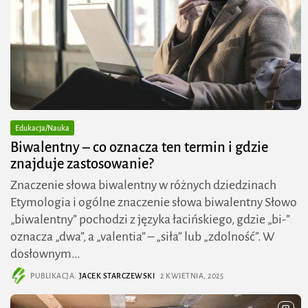
Edukacja/Nauka
Biwalentny – co oznacza ten termin i gdzie
znajduje zastosowanie?
Znaczenie słowa biwalentny w różnych dziedzinach
Etymologia i ogólne znaczenie słowa biwalentny Słowo
„biwalentny” pochodzi z języka łacińskiego, gdzie „bi-”
oznacza „dwa”, a „valentia” – „siła” lub „zdolność”. W
dosłownym...
PUBLIKACJA:
JACEK STARCZEWSKI
2 KWIETNIA, 2025