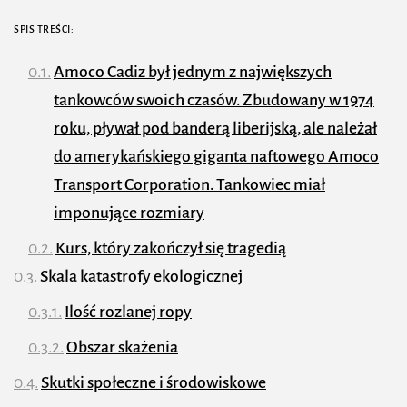
SPIS TREŚCI:
Amoco Cadiz był jednym z największych
tankowców swoich czasów. Zbudowany w 1974
roku, pływał pod banderą liberijską, ale należał
do amerykańskiego giganta naftowego Amoco
Transport Corporation. Tankowiec miał
imponujące rozmiary
Kurs, który zakończył się tragedią
Skala katastrofy ekologicznej
Ilość rozlanej ropy
Obszar skażenia
Skutki społeczne i środowiskowe