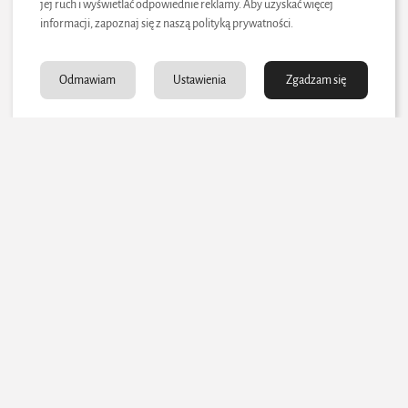
Exxon
37 000
Alaska,
jej ruch i wyświetlać odpowiednie reklamy. Aby uzyskać więcej
1989
tysięcy
Valdez
ton
USA
informacji, zapoznaj się z naszą polityką prywatności.
ptaków
Długotr
Odmawiam
Ustawienia
Zgadzam się
63 000
Hiszpani
wałe
Prestige
2002
ton
a, Galicja
skażenie
plaż
Zatoka
Deepwat
780 000
Rozległa
Meksyka
er
2010
ton
katastrof
ńska,
Horizon
(szac.)
a wodna
USA
Dziedzictwo Amoco Cadiz
Zatonięcie tankowca Amoco Cadiz
na zawsze zmieniło
sposób, w jaki patrzymy na bezpieczeństwo transportu
morskiego i wpływ człowieka na środowisko. To jedna z tych
tragedii, które – choć dramatyczne –
zainicjowały zmiany
systemowe
, które ratują życie i naturę do dziś.