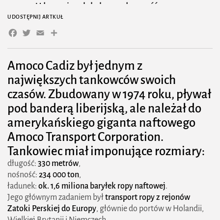
Uderzenie w lokalną społeczność
UDOSTĘPNIJ ARTKUŁ
Śmierć tysięcy zwierząt
Facebook
Twitter
Email
Share
Długoterminowe skutki
Konsekwencje prawne i zmiany w przepisach
Amoco Cadiz
był jednym z
największych tankowców swoich
Odpowiedzialność za katastrofę
czasów. Zbudowany w 1974 roku, pływał
Zmiany w prawie morskim
pod banderą liberijską, ale należał do
amerykańskiego giganta naftowego
Co zmieniło się po Amoco Cadiz?
Amoco Transport Corporation.
Świadomość ekologiczna
Tankowiec miał imponujące rozmiary:
Nowe technologie i zabezpieczenia
długość:
330 metrów
,
nośność:
234 000 ton
,
Tabela Porównanie największych katastrof
ładunek:
ok. 1,6 miliona baryłek ropy naftowej
.
ekologicznych związanych z tankowcami
Jego głównym zadaniem był
transport ropy z rejonów
Zatoki Perskiej do Europy
, głównie do portów w Holandii,
Dziedzictwo Amoco Cadiz
Wielkiej Brytanii i Niemczech.