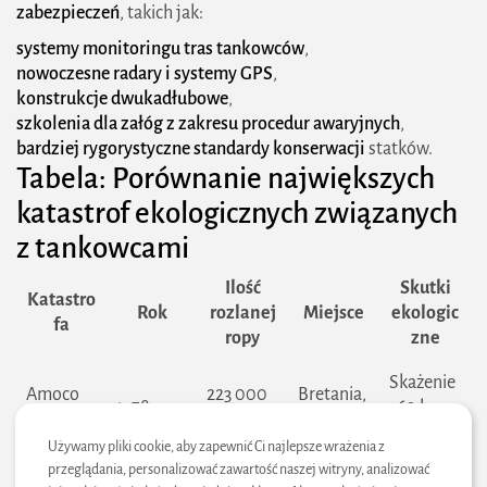
zabezpieczeń
, takich jak:
systemy monitoringu tras tankowców
,
nowoczesne radary i systemy GPS
,
konstrukcje dwukadłubowe
,
szkolenia dla załóg z zakresu procedur awaryjnych
,
bardziej rygorystyczne standardy konserwacji
statków.
Tabela: Porównanie największych
katastrof ekologicznych związanych
2026 zielonestrefy.pl Wszelkie prawa
zastrzeżone. Treści publikowane w serwisie są
z tankowcami
chronione prawem autorskim.
Ilość
Skutki
Katastro
Rok
rozlanej
Miejsce
ekologic
fa
ropy
zne
Skażenie
Amoco
223 000
Bretania,
1978
360 km
Cadiz
ton
Francja
wybrzeża
Używamy pliki cookie, aby zapewnić Ci najlepsze wrażenia z
przeglądania, personalizować zawartość naszej witryny, analizować
Śmierć