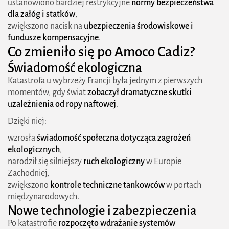
ustanowiono bardziej restrykcyjne
normy bezpieczeństwa
dla załóg i statków
,
zwiększono nacisk na
ubezpieczenia środowiskowe i
fundusze kompensacyjne
.
Co zmieniło się po Amoco Cadiz?
Świadomość ekologiczna
Katastrofa u wybrzeży Francji była jednym z pierwszych
momentów, gdy świat
zobaczył dramatyczne skutki
uzależnienia od ropy naftowej
.
Dzięki niej:
wzrosła
świadomość społeczna dotycząca zagrożeń
ekologicznych
,
narodził się silniejszy
ruch ekologiczny
w Europie
Zachodniej,
zwiększono
kontrole techniczne tankowców
w portach
międzynarodowych.
Nowe technologie i zabezpieczenia
Po katastrofie
rozpoczęto wdrażanie systemów