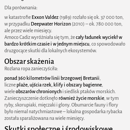
Dla porównania:
w katastrofie
Exxon Valdez
(1989) rozlało się ok. 37 000 ton,
w przypadku
Deepwater Horizon
(2010) – ok. 780 000 ton,
ale przez wiele miesięcy.
Amoco Cadiz wyróżniała się tym, że
cały ładunek wyciekł w
bardzo krótkim czasie i w jednym miejscu
, co spowodowało
druzgocące skutki dla lokalnych ekosystemów.
Obszar skażenia
Rozlana ropa zanieczyściła:
ponad 360 kilometrów linii brzegowej Bretanii
,
liczne
plaże, ujścia rzek, klify i obszary bagienne
,
wiele
obszarów chronionych
i siedlisk ptaków morskich.
Zanieczyszczenie dotknęło
również życie morskie
, w tym
ryby, skorupiaki, mięczaki i glony. Obumarcie fauny i flory
było niemal natychmiastowe – lokalna gospodarka rybacka
została sparaliżowana na wiele miesięcy.
Skutki społeczne i środowiskowe