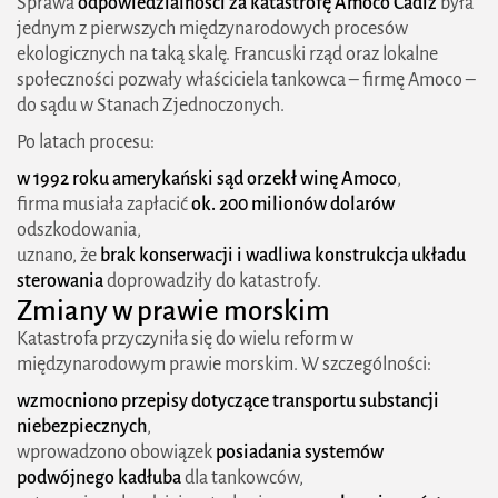
Sprawa
odpowiedzialności za katastrofę Amoco Cadiz
była
jednym z pierwszych międzynarodowych procesów
ekologicznych na taką skalę. Francuski rząd oraz lokalne
społeczności pozwały właściciela tankowca – firmę Amoco –
do sądu w Stanach Zjednoczonych.
Po latach procesu:
w 1992 roku amerykański sąd orzekł winę Amoco
,
firma musiała zapłacić
ok. 200 milionów dolarów
odszkodowania,
uznano, że
brak konserwacji i wadliwa konstrukcja układu
sterowania
doprowadziły do katastrofy.
Zmiany w prawie morskim
Katastrofa przyczyniła się do wielu reform w
międzynarodowym prawie morskim. W szczególności:
wzmocniono przepisy dotyczące transportu substancji
niebezpiecznych
,
wprowadzono obowiązek
posiadania systemów
podwójnego kadłuba
dla tankowców,