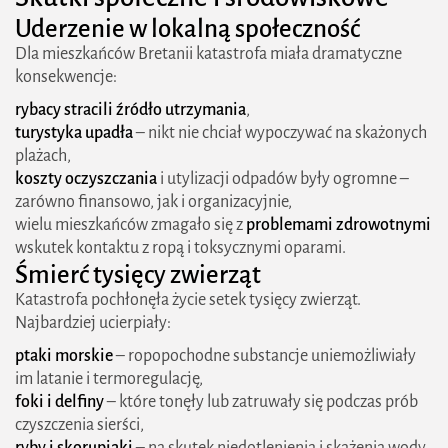
Uderzenie w lokalną społeczność
Dla mieszkańców Bretanii katastrofa miała dramatyczne
konsekwencje:
rybacy stracili źródło utrzymania
,
turystyka upadła
– nikt nie chciał wypoczywać na skażonych
plażach,
koszty oczyszczania
i utylizacji odpadów były ogromne –
zarówno finansowo, jak i organizacyjnie,
wielu mieszkańców zmagało się z
problemami zdrowotnymi
wskutek kontaktu z ropą i toksycznymi oparami.
Śmierć tysięcy zwierząt
Katastrofa pochłonęła życie setek tysięcy zwierząt.
Najbardziej ucierpiały:
ptaki morskie
– ropopochodne substancje uniemożliwiały
im latanie i termoregulację,
foki i delfiny
– które tonęły lub zatruwały się podczas prób
czyszczenia sierści,
ryby i skorupiaki
– na skutek niedotlenienia i skażenia wody.