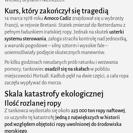
Kurs, który zakończył się tragedią
14 marca 1978 roku
Amoco Cadiz
znajdował się u wybrzeży
Francji, w rejonie Bretanii. Statek zmierzał do Rotterdamu z
pełnym ładunkiem irańskiej ropy. Jednak na skutek
usterki
systemu sterowania
, załoga straciła kontrolę nad jednostką,
a warunki pogodowe – silny sztorm i wysokie fale –
uniemożliwiały podjęcie skutecznych manewrów.
Po kilku godzinach nieudanych prób ratunku i wezwania
pomocy, tankowiec
osadził się na skałach
w pobliżu
miejscowości Portsall. Kadłub pękł na dwie części, a cała ropa
zaczęła wypływać do morza.
Skala katastrofy ekologicznej
Ilość rozlanej ropy
Z tankowca wydostało się około
223 000 ton ropy naftowej
,
co uczyniło tę katastrofę
jedną z największych w historii
pod względem objętości ropy uwolnionej do środowiska
morskiego
.