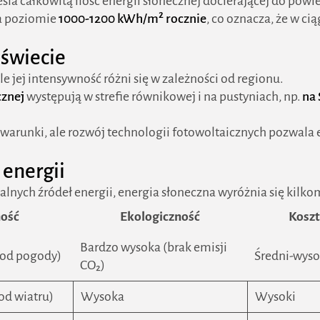
la całkowitą ilość energii słonecznej docierającej do powi
na poziomie
1000-1200 kWh/m² rocznie
, co oznacza, że w c
 świecie
le jej intensywność różni się w zależności od regionu.
cznej
występują w strefie równikowej i na pustyniach, np.
na 
arunki, ale rozwój technologii fotowoltaicznych pozwala 
 energii
lnych źródeł energii, energia słoneczna wyróżnia się kilk
ość
Ekologiczność
Koszt
Bardzo wysoka (brak emisji
 od pogody)
Średni-wyso
CO₂)
od wiatru)
Wysoka
Wysoki