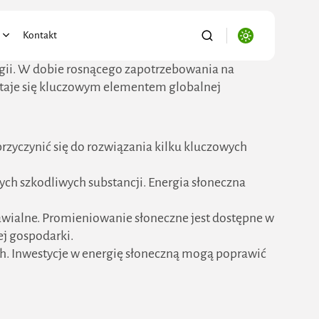
Kontakt
ergii. W dobie rosnącego zapotrzebowania na
 staje się kluczowym elementem globalnej
alności
ronika
se/Biznes
rzyczynić się do rozwiązania kilku kluczowych
ryzacja
o
nnych szkodliwych substancji. Energia słoneczna
port/Logistyka
nawialne. Promieniowanie słoneczne jest dostępne w
ictwo
j gospodarki.
i Ogród
ch. Inwestycje w energię słoneczną mogą poprawić
wnictwo/Nieruchomości
s, Firma, e-biznes
acja/Nauka