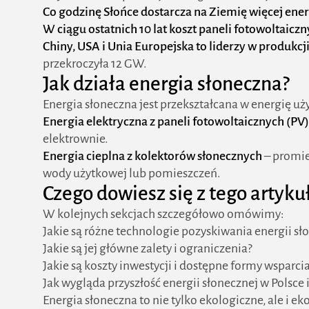
Co godzinę Słońce dostarcza na Ziemię więcej ener
W ciągu ostatnich 10 lat koszt paneli fotowoltaic
Chiny, USA i Unia Europejska to liderzy w produkcji
przekroczyła 12 GW.
Jak działa energia słoneczna?
Energia słoneczna jest przekształcana w energię u
Energia elektryczna z paneli fotowoltaicznych (PV)
elektrownie.
Energia cieplna z kolektorów słonecznych
– promie
wody użytkowej lub pomieszczeń.
Czego dowiesz się z tego artyku
W kolejnych sekcjach szczegółowo omówimy:
Jakie są różne technologie pozyskiwania energii sł
Jakie są jej główne zalety i ograniczenia?
Jakie są koszty inwestycji i dostępne formy wsparc
Jak wygląda przyszłość energii słonecznej w Polsce i
Energia słoneczna to nie tylko ekologiczne, ale i