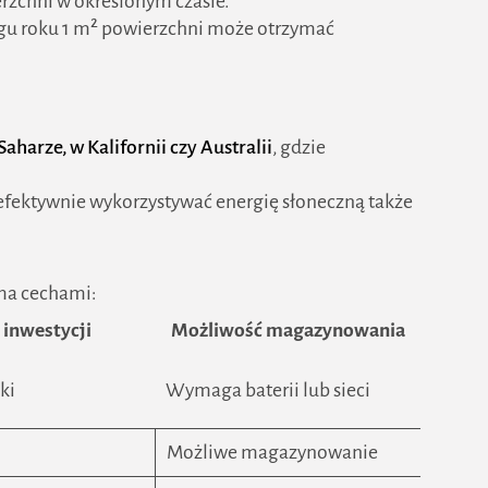
erzchni w określonym czasie.
iągu roku 1 m² powierzchni może otrzymać
Saharze, w Kalifornii czy Australii
, gdzie
efektywnie wykorzystywać energię słoneczną także
oma cechami:
 inwestycji
Możliwość magazynowania
ki
Wymaga baterii lub sieci
Możliwe magazynowanie