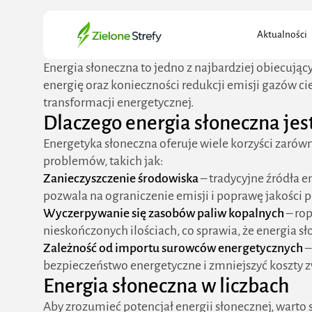
Search
Aktualności
for:
Energia słoneczna to jedno z najbardziej obiecują
energię oraz konieczności redukcji emisji gazów 
transformacji energetycznej.
Dlaczego energia słoneczna jest
Energetyka słoneczna oferuje wiele korzyści zarówn
problemów, takich jak:
Zanieczyszczenie środowiska
– tradycyjne źródła en
pozwala na ograniczenie emisji i poprawę jakości p
Wyczerpywanie się zasobów paliw kopalnych
– rop
nieskończonych ilościach, co sprawia, że energia
Zależność od importu surowców energetycznych
–
bezpieczeństwo energetyczne i zmniejszyć koszty z
Energia słoneczna w liczbach
Aby zrozumieć potencjał energii słonecznej, warto 