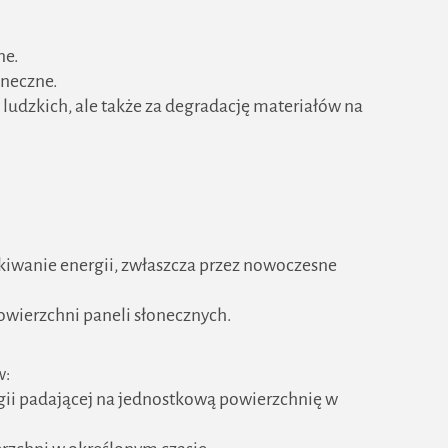
ne.
oneczne.
udzkich, ale także za degradację materiałów na
kiwanie energii, zwłaszcza przez nowoczesne
powierzchni paneli słonecznych.
w:
gii padającej na jednostkową powierzchnię w