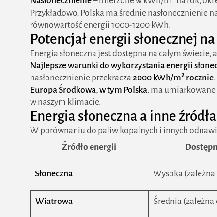
Nasłonecznienie
– mierzone w kWh/m² na rok, okreś
Przykładowo, Polska ma średnie nasłonecznienie 
równowartość energii 1000-1200 kWh.
Potencjał energii słonecznej na
Energia słoneczna jest dostępna na całym świecie, a
Najlepsze warunki do wykorzystania energii słone
nasłonecznienie przekracza
2000 kWh/m² rocznie
.
Europa Środkowa, w tym Polska
, ma umiarkowane w
w naszym klimacie.
Energia słoneczna a inne źródła
W porównaniu do paliw kopalnych i innych odnawia
Źródło energii
Dostępn
Słoneczna
Wysoka (zależna
Wiatrowa
Średnia (zależna 