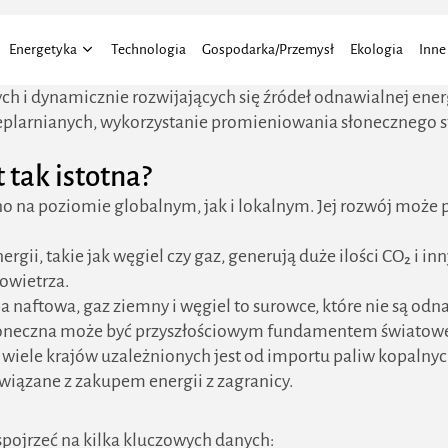
Energetyka
Technologia
Gospodarka/Przemysł
Ekologia
Inne
cych i dynamicznie rozwijających się źródeł odnawialnej en
cieplarnianych, wykorzystanie promieniowania słonecznego
Energia Wiatru
Aktu
Energia Słoneczna
Elekt
 tak istotna?
Finan
o na poziomie globalnym, jak i lokalnym. Jej rozwój może p
Moto
Praw
ergii, takie jak węgiel czy gaz, generują duże ilości CO₂ i i
owietrza.
Trans
a naftowa, gaz ziemny i węgiel to surowce, które nie są od
Roln
 słoneczna może być przyszłościowym fundamentem światowe
Dom 
 wiele krajów uzależnionych jest od importu paliw kopalny
Budo
wiązane z zakupem energii z zagranicy.
Bizne
Eduk
spojrzeć na kilka kluczowych danych: