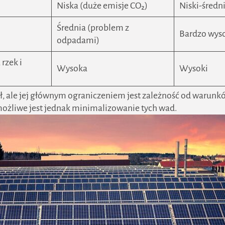
Niska (duże emisje CO₂)
Niski-średn
Średnia (problem z
Bardzo wys
odpadami)
rzek i
Wysoka
Wysoki
ał, ale jej głównym ograniczeniem jest zależność od war
możliwe jest jednak minimalizowanie tych wad.