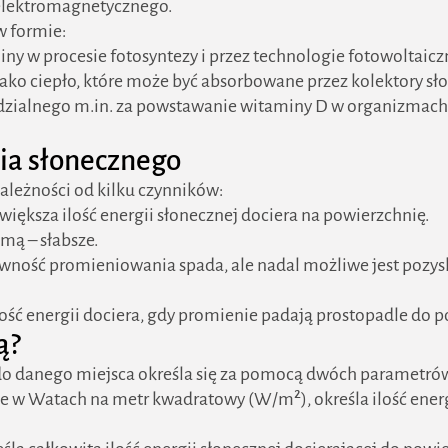
 elektromagnetycznego.
w formie:
ny w procesie fotosyntezy i przez technologie fotowoltaicz
ko ciepło, które może być absorbowane przez kolektory sł
zialnego m.in. za powstawanie witaminy D w organizmach l
ia słonecznego
zależności od kilku czynników:
 większa ilość energii słonecznej dociera na powierzchnię.
imą – słabsze.
wność promieniowania spada, ale nadal możliwe jest pozys
lość energii dociera, gdy promienie padają prostopadle do 
ą?
do danego miejsca określa się za pomocą dwóch parametró
e w Watach na metr kwadratowy (W/m²), określa ilość ener