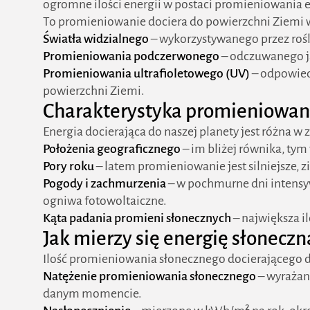
ogromne ilości energii w postaci promieniowania
To promieniowanie dociera do powierzchni Ziemi 
Światła widzialnego
– wykorzystywanego przez rośli
Promieniowania podczerwonego
– odczuwanego ja
Promieniowania ultrafioletowego (UV)
– odpowied
powierzchni Ziemi.
Charakterystyka promieniowan
Energia docierająca do naszej planety jest różna w 
Położenia geograficznego
– im bliżej równika, tym
Pory roku
– latem promieniowanie jest silniejsze, z
Pogody i zachmurzenia
– w pochmurne dni intensy
ogniwa fotowoltaiczne.
Kąta padania promieni słonecznych
– największa i
Jak mierzy się energię słoneczn
Ilość promieniowania słonecznego docierającego 
Natężenie promieniowania słonecznego
– wyrażan
danym momencie.