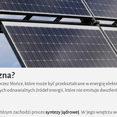
zna?
ez Słońce, które może być przekształcane w energię elektry
ących odnawialnych źródeł energii, które nie emituje dwutle
którym zachodzi proces
syntezy jądrowej
. W jego wnętrzu wo