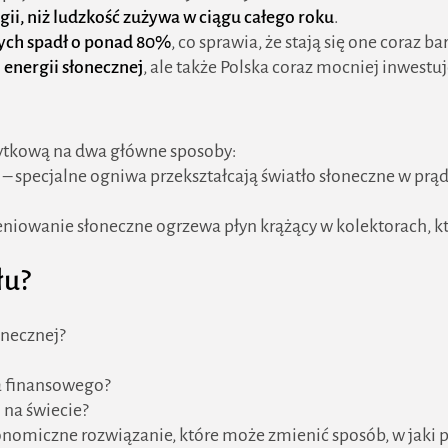
gii, niż ludzkość zużywa w ciągu całego roku
.
znych spadł o ponad 80%
, co sprawia, że stają się one coraz b
 energii słonecznej
, ale także Polska coraz mocniej inwest
żytkową na dwa główne sposoby:
– specjalne ogniwa przekształcają światło słoneczne w prąd 
niowanie słoneczne ogrzewa płyn krążący w kolektorach, k
łu?
onecznej?
ia finansowego?
 na świecie?
 ekonomiczne rozwiązanie, które może zmienić sposób, w jak