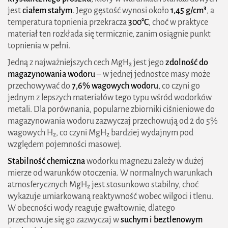
jest
ciałem stałym
. Jego gęstość wynosi około
1,45 g/cm³
, a
temperatura topnienia przekracza
300°C
, choć w praktyce
materiał ten rozkłada się termicznie, zanim osiągnie punkt
topnienia w pełni.
Jedną z najważniejszych cech MgH₂ jest jego
zdolność do
magazynowania wodoru
– w jednej jednostce masy może
przechowywać do
7,6% wagowych wodoru
, co czyni go
jednym z lepszych materiałów tego typu wśród wodorków
metali. Dla porównania, popularne zbiorniki ciśnieniowe do
magazynowania wodoru zazwyczaj przechowują od 2 do 5%
wagowych H₂, co czyni MgH₂ bardziej wydajnym pod
względem pojemności masowej.
Stabilność chemiczna
wodorku magnezu zależy w dużej
mierze od warunków otoczenia. W normalnych warunkach
atmosferycznych MgH₂ jest stosunkowo stabilny, choć
wykazuje umiarkowaną reaktywność wobec wilgoci i tlenu.
W obecności wody reaguje gwałtownie, dlatego
przechowuje się go zazwyczaj w
suchym i beztlenowym