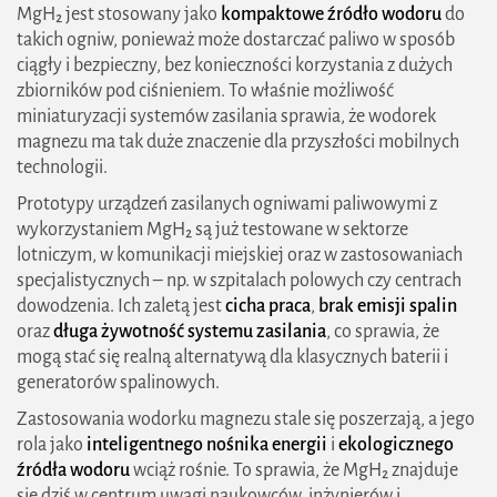
MgH₂ jest stosowany jako
kompaktowe źródło wodoru
do
takich ogniw, ponieważ może dostarczać paliwo w sposób
ciągły i bezpieczny, bez konieczności korzystania z dużych
zbiorników pod ciśnieniem. To właśnie możliwość
miniaturyzacji systemów zasilania sprawia, że wodorek
magnezu ma tak duże znaczenie dla przyszłości mobilnych
technologii.
Prototypy urządzeń zasilanych ogniwami paliwowymi z
wykorzystaniem MgH₂ są już testowane w sektorze
lotniczym, w komunikacji miejskiej oraz w zastosowaniach
specjalistycznych – np. w szpitalach polowych czy centrach
dowodzenia. Ich zaletą jest
cicha praca
,
brak emisji spalin
oraz
długa żywotność systemu zasilania
, co sprawia, że
mogą stać się realną alternatywą dla klasycznych baterii i
generatorów spalinowych.
Zastosowania wodorku magnezu stale się poszerzają, a jego
rola jako
inteligentnego nośnika energii
i
ekologicznego
źródła wodoru
wciąż rośnie. To sprawia, że MgH₂ znajduje
się dziś w centrum uwagi naukowców, inżynierów i