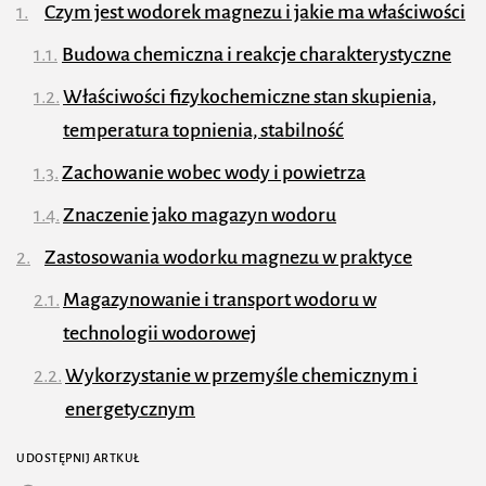
Czym jest wodorek magnezu i jakie ma właściwości
Budowa chemiczna i reakcje charakterystyczne
Właściwości fizykochemiczne stan skupienia,
temperatura topnienia, stabilność
Zachowanie wobec wody i powietrza
Znaczenie jako magazyn wodoru
Zastosowania wodorku magnezu w praktyce
Magazynowanie i transport wodoru w
technologii wodorowej
Wykorzystanie w przemyśle chemicznym i
energetycznym
Zastosowania laboratoryjne i w badaniach nad
UDOSTĘPNIJ ARTKUŁ
paliwami alternatywnymi