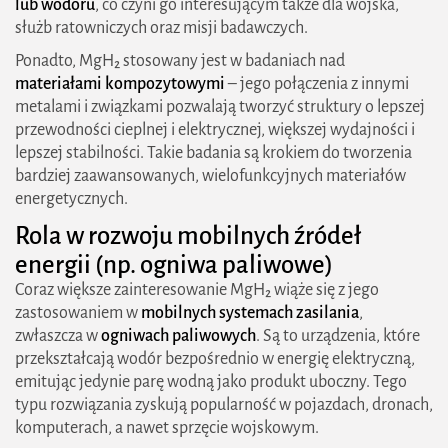
lub wodoru
, co czyni go interesującym także dla wojska,
służb ratowniczych oraz misji badawczych.
Ponadto, MgH₂ stosowany jest w badaniach nad
materiałami kompozytowymi
– jego połączenia z innymi
metalami i związkami pozwalają tworzyć struktury o lepszej
przewodności cieplnej i elektrycznej, większej wydajności i
lepszej stabilności. Takie badania są krokiem do tworzenia
bardziej zaawansowanych, wielofunkcyjnych materiałów
energetycznych.
Rola w rozwoju mobilnych źródeł
energii (np. ogniwa paliwowe)
Coraz większe zainteresowanie MgH₂ wiąże się z jego
zastosowaniem w
mobilnych systemach zasilania
,
zwłaszcza w
ogniwach paliwowych
. Są to urządzenia, które
przekształcają wodór bezpośrednio w energię elektryczną,
emitując jedynie parę wodną jako produkt uboczny. Tego
typu rozwiązania zyskują popularność w pojazdach, dronach,
komputerach, a nawet sprzęcie wojskowym.