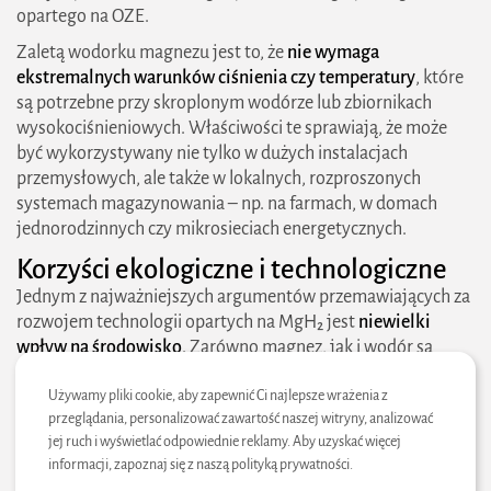
opartego na OZE.
Zaletą wodorku magnezu jest to, że
nie wymaga
ekstremalnych warunków ciśnienia czy temperatury
, które
są potrzebne przy skroplonym wodórze lub zbiornikach
wysokociśnieniowych. Właściwości te sprawiają, że może
być wykorzystywany nie tylko w dużych instalacjach
przemysłowych, ale także w lokalnych, rozproszonych
systemach magazynowania – np. na farmach, w domach
jednorodzinnych czy mikrosieciach energetycznych.
Korzyści ekologiczne i technologiczne
Jednym z najważniejszych argumentów przemawiających za
rozwojem technologii opartych na MgH₂ jest
niewielki
wpływ na środowisko
. Zarówno magnez, jak i wodór są
pierwiastkami stosunkowo powszechnymi i łatwo
Używamy pliki cookie, aby zapewnić Ci najlepsze wrażenia z
dostępnymi, a ich przetwarzanie nie generuje toksycznych
przeglądania, personalizować zawartość naszej witryny, analizować
odpadów ani emisji gazów cieplarnianych. Wodór, uwalniany
jej ruch i wyświetlać odpowiednie reklamy. Aby uzyskać więcej
z MgH₂, spala się czysto – dając jedynie wodę jako produkt
informacji, zapoznaj się z naszą polityką prywatności.
końcowy. Dzięki temu systemy oparte na MgH₂ mogą być