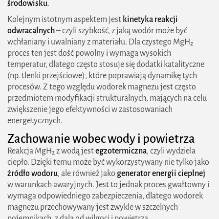
środowisku
.
Kolejnym istotnym aspektem jest
kinetyka reakcji
odwracalnych
– czyli szybkość, z jaką wodór może być
wchłaniany i uwalniany z materiału. Dla czystego MgH₂
proces ten jest dość powolny i wymaga wysokich
temperatur, dlatego często stosuje się dodatki katalityczne
(np. tlenki przejściowe), które poprawiają dynamikę tych
procesów. Z tego względu wodorek magnezu jest często
przedmiotem modyfikacji strukturalnych, mających na celu
zwiększenie jego efektywności w zastosowaniach
energetycznych.
Zachowanie wobec wody i powietrza
Reakcja MgH₂ z wodą jest
egzotermiczna
, czyli wydziela
ciepło. Dzięki temu może być wykorzystywany nie tylko jako
źródło wodoru
, ale również jako
generator energii cieplnej
w warunkach awaryjnych. Jest to jednak proces gwałtowny i
wymaga odpowiedniego zabezpieczenia, dlatego wodorek
magnezu przechowywany jest zwykle w szczelnych
pojemnikach, z dala od wilgoci i powietrza.