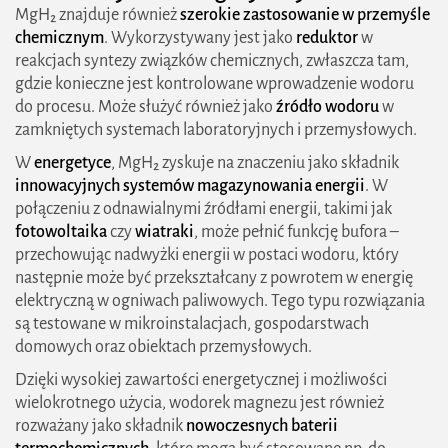
MgH₂ znajduje również
szerokie zastosowanie w przemyśle
chemicznym
. Wykorzystywany jest jako
reduktor
w
reakcjach syntezy związków chemicznych, zwłaszcza tam,
gdzie konieczne jest kontrolowane wprowadzenie wodoru
do procesu. Może służyć również jako
źródło wodoru
w
zamkniętych systemach laboratoryjnych i przemysłowych.
W
energetyce
, MgH₂ zyskuje na znaczeniu jako składnik
innowacyjnych systemów magazynowania energii
. W
połączeniu z odnawialnymi źródłami energii, takimi jak
fotowoltaika
czy
wiatraki
, może pełnić funkcję bufora –
przechowując nadwyżki energii w postaci wodoru, który
następnie może być przekształcany z powrotem w energię
elektryczną w ogniwach paliwowych. Tego typu rozwiązania
są testowane w mikroinstalacjach, gospodarstwach
domowych oraz obiektach przemysłowych.
Dzięki wysokiej zawartości energetycznej i możliwości
wielokrotnego użycia, wodorek magnezu jest również
rozważany jako składnik
nowoczesnych baterii