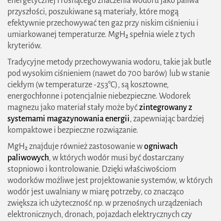
energetycznej i rosnącego znaczenia wodoru jako paliwa
przyszłości, poszukiwane są materiały, które mogą
efektywnie przechowywać ten gaz przy niskim ciśnieniu i
umiarkowanej temperaturze. MgH₂ spełnia wiele z tych
kryteriów.
Tradycyjne metody przechowywania wodoru, takie jak butle
pod wysokim ciśnieniem (nawet do 700 barów) lub w stanie
ciekłym (w temperaturze -253°C), są kosztowne,
energochłonne i potencjalnie niebezpieczne. Wodorek
magnezu jako materiał stały może być
zintegrowany z
systemami magazynowania energii
, zapewniając bardziej
kompaktowe i bezpieczne rozwiązanie.
MgH₂ znajduje również zastosowanie w
ogniwach
paliwowych
, w których wodór musi być dostarczany
stopniowo i kontrolowanie. Dzięki właściwościom
wodorków możliwe jest projektowanie systemów, w których
wodór jest uwalniany w miarę potrzeby, co znacząco
zwiększa ich użyteczność np. w przenośnych urządzeniach
elektronicznych, dronach, pojazdach elektrycznych czy