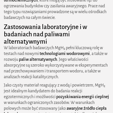
termochemicznych
, które mogą być stosowane np. do
ogrzewania budynków czy zasilania awaryjnego. Prace nad
tego typu rozwiązaniami prowadzone są w wielu ośrodkach
badawczych na całym świecie.
Zastosowania laboratoryjne i w
badaniach nad paliwami
alternatywnymi
W laboratoriach badawczych MgH₂ pełni kluczową rolę w
testach nad nowymi
technologiami wodorowymi
, a także w
rozwoju
paliw alternatywnych
. Jego właściwości
absorpcyjne są szeroko wykorzystywane w eksperymentach
nad przechowywaniem i transportem wodoru, a także w
analizach reakcji katalitycznych.
Jako czysty materiał reagujący z wodą i powietrzem, MgH₂
jest idealnym kandydatem do badania reakcji
egzotermicznych i możliwości
pozyskiwania energii cieplnej
w warunkach ograniczonych zasobów. W warunkach
polowych może być stosowany jako
awaryjne źródło ciepła