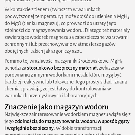
W kontakcie z tlenem (zwłaszcza w warunkach
podwyższonej temperatury) może dojść do utlenienia MgH₂
do MgO (tlenku magnezu), co prowadzi do utraty jego
zdolności do magazynowania wodoru. Dlatego też materiały
zawierające wodorek magnezu są zabezpieczane warstwami
ochronnymi lub przechowywane w atmosferze gazów
obojętnych, takich jak argon czy azot.
Pomimo tej wrażliwości na czynniki środowiskowe, MgH₂
uchodzi za
stosunkowo bezpieczny materiał
, zwłaszcza w
porównaniu z innymi wodorkami metali, które mogą być
bardziej reaktywne lub toksyczne. Jego prosty skład i znana
chemia sprawiają, że jest łatwy do kontrolowania w
warunkach przemysłowych i laboratoryjnych.
Znaczenie jako magazyn wodoru
Największe zainteresowanie wodorkiem magnezu wiąże się z
jego
zdolnością do magazynowania wodoru w sposób gęsty
i względnie bezpieczny
. W dobie transformacji