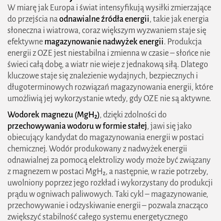
W miarę jak Europa i świat intensyfikują wysiłki zmierzające
do przejścia na
odnawialne źródła energii
, takie jak energia
słoneczna i wiatrowa, coraz większym wyzwaniem staje się
efektywne
magazynowanie nadwyżek energii
. Produkcja
energii z OZE jest niestabilna i zmienna w czasie – słońce nie
świeci całą dobę, a wiatr nie wieje z jednakową siłą. Dlatego
kluczowe staje się znalezienie wydajnych, bezpiecznych i
długoterminowych rozwiązań magazynowania energii, które
umożliwią jej wykorzystanie wtedy, gdy OZE nie są aktywne.
Wodorek magnezu (MgH₂)
, dzięki zdolności do
przechowywania wodoru w formie stałej
, jawi się jako
obiecujący kandydat do magazynowania energii w postaci
chemicznej. Wodór produkowany z nadwyżek energii
2026 zielonestrefy.pl Wszelkie prawa
odnawialnej za pomocą elektrolizy wody może być związany
zastrzeżone. Treści publikowane w serwisie są
z magnezem w postaci MgH₂, a następnie, w razie potrzeby,
chronione prawem autorskim.
uwolniony poprzez jego rozkład i wykorzystany do produkcji
prądu w ogniwach paliwowych. Taki cykl – magazynowanie,
przechowywanie i odzyskiwanie energii – pozwala znacząco
zwiększyć stabilność całego systemu energetycznego