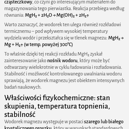
cząsteczkowy
, co czyni go interesującym materiałem do
magazynowania tego pierwiastka. Reakcja przebiega według
Jakie są właściwości wodorku magnezu?
równania:
MgH₂ + 2H₂O → Mg(OH)₂ + 2H₂↑
Do czego stosuje się wodorek magnezu?
Warto zaznaczyć, że wodorek ten ulega również rozkładowi
termicznemu – pod wpływem wysokiej temperatury
Czy wodorek magnezu jest bezpieczny?
wydziela wodór i przekształca się w tlenek magnezu:
MgH₂ →
Jakie znaczenie ma wodorek magnezu dla
Mg + H₂↑ (w temp. powyżej 300°C)
przyszłości energetyki?
To właśnie dzięki tej reakcji rozkładu MgH₂ zyskał
zainteresowanie jako
nośnik wodoru
, który może być
odtwarzany wielokrotnie w cyklu ładowania i rozładowania.
Stabilność i możliwość kontrolowanego uwalniania wodoru
sprawiają, że wodorek magnezu jest obiektem intensywnych
badań naukowych.
Właściwości fizykochemiczne: stan
skupienia, temperatura topnienia,
stabilność
Wodorek magnezu występuje w postaci
szarego lub białego
krystalicznego proszku
, który w warunkach standardowych