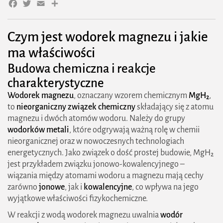
Facebook
Twitter
Email
Share
Rola w rozwoju mobilnych źródeł energii (np.
ogniwa paliwowe)
Czym jest wodorek magnezu i jakie
ma właściwości
Znaczenie wodorku magnezu w kontekście
Budowa chemiczna i reakcje
przyszłości energetyki
charakterystyczne
Potencjał w magazynowaniu energii odnawialnej
Wodorek magnezu
, oznaczany wzorem chemicznym
MgH₂
,
to
nieorganiczny związek chemiczny
składający się z atomu
Korzyści ekologiczne i technologiczne
magnezu i dwóch atomów wodoru. Należy do grupy
Bariery i wyzwania związane z produkcją oraz
wodorków metali
, które odgrywają ważną rolę w chemii
nieorganicznej oraz w nowoczesnych technologiach
wykorzystaniem
energetycznych. Jako związek o dość prostej budowie, MgH₂
Kierunki dalszych badań i rozwoju technologii
jest przykładem związku jonowo-kowalencyjnego –
wiązania między atomami wodoru a magnezu mają cechy
opartej na wodorkach
zarówno
jonowe
, jak i
kowalencyjne
, co wpływa na jego
FAQ wodorek magnezu
wyjątkowe właściwości fizykochemiczne.
W reakcji z wodą wodorek magnezu uwalnia
wodór
Co to jest wodorek magnezu?