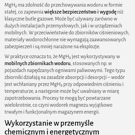
MgH₂ ma zdolność do przechowywania wodoru w formie
stałej, co zapewnia
większe bezpieczeństwo i wygodę
niż
klasyczne butle gazowe. Może być używany zarówno w
dużych instalacjach przemysłowych, jak i w urządzeniach
mobilnych. W przeciwieństwie do zbiorników ciśnieniowych,
materiały wodorochłonne nie wymagają zaawansowanych
zabezpieczeń i są mniej narażone na eksplozje.
W praktyce oznacza to, że MgH₂ jest wykorzystywany w
mobilnych zbiornikach wodoru
, stosowanych np. w
pojazdach napędzanych ogniwami paliwowymi. Tego typu
zbiorniki działają na zasadzie absorpcji i desorpcji – wodór
jest wchłaniany przez MgH₂ przy odpowiednim ciśnieniu i
temperaturze, a następnie może być uwalniany w miarę
zapotrzebowania. Procesy te mogą być powtarzane
wielokrotnie, co czyni wodorek magnezu wyjątkowo
trwałym i funkcjonalnym magazynem energii.
Wykorzystanie w przemyśle
chemicznym i energetycznym