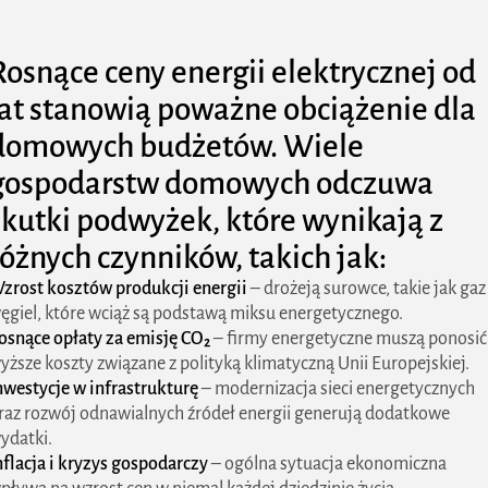
Rosnące
ceny energii elektrycznej
od
lat stanowią poważne obciążenie dla
domowych budżetów. Wiele
gospodarstw domowych odczuwa
skutki podwyżek, które wynikają z
różnych czynników, takich jak:
zrost kosztów produkcji energii
– drożeją surowce, takie jak gaz 
ęgiel, które wciąż są podstawą miksu energetycznego.
osnące opłaty za emisję CO₂
– firmy energetyczne muszą ponosić
yższe koszty związane z polityką klimatyczną Unii Europejskiej.
nwestycje w infrastrukturę
– modernizacja sieci energetycznych
raz rozwój odnawialnych źródeł energii generują dodatkowe
ydatki.
nflacja i kryzys gospodarczy
– ogólna sytuacja ekonomiczna