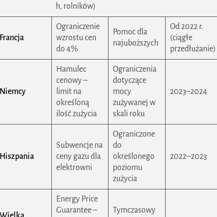
h, rolników)
Ograniczenie
Od 2022 r.
Pomoc dla
Francja
wzrostu cen
(ciągłe
najuboższych
do 4%
przedłużanie)
Hamulec
Ograniczenia
cenowy –
dotyczące
Niemcy
limit na
mocy
2023–2024
określoną
zużywanej w
ilość zużycia
skali roku
Ograniczone
Subwencje na
do
Hiszpania
ceny gazu dla
określonego
2022–2023
elektrowni
poziomu
zużycia
Energy Price
Guarantee –
Tymczasowy
Wielka