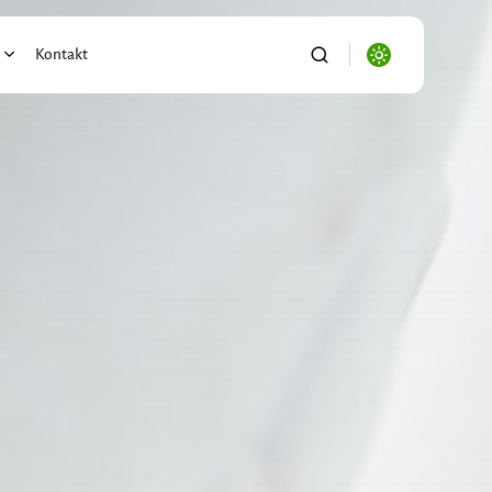
Kontakt
alności
ronika
se/Biznes
ryzacja
o
port/Logistyka
ictwo
i Ogród
wnictwo/Nieruchomości
s, Firma, e-biznes
acja/Nauka