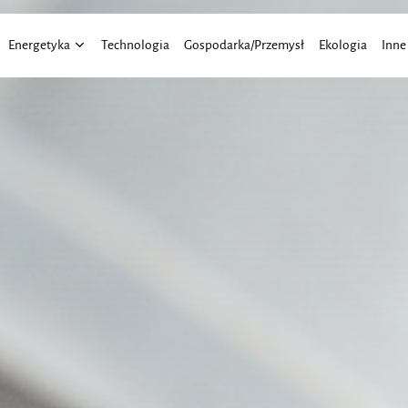
Energetyka
Technologia
Gospodarka/Przemysł
Ekologia
Inne
Energia Wiatru
Aktu
Energia Słoneczna
Elekt
Finan
Moto
Praw
Trans
Roln
Dom 
Budo
Bizne
Eduk