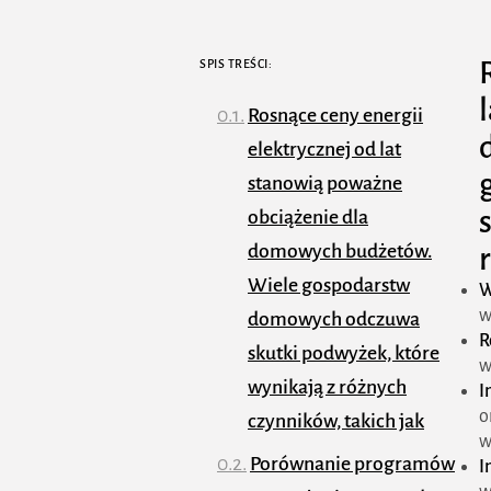
SPIS TREŚCI:
Rosnące ceny energii
elektrycznej od lat
stanowią poważne
obciążenie dla
domowych budżetów.
Wiele gospodarstw
W
w
domowych odczuwa
R
skutki podwyżek, które
w
wynikają z różnych
I
o
czynników, takich jak
w
Porównanie programów
I