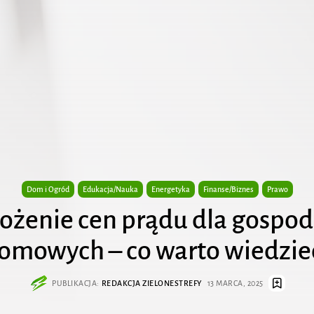
Dom i Ogród
Edukacja/Nauka
Energetyka
Finanse/Biznes
Prawo
żenie cen prądu dla gospo
omowych – co warto wiedzie
PUBLIKACJA:
REDAKCJA ZIELONESTREFY
13 MARCA, 2025