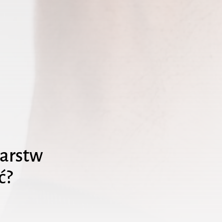
darstw
ć?