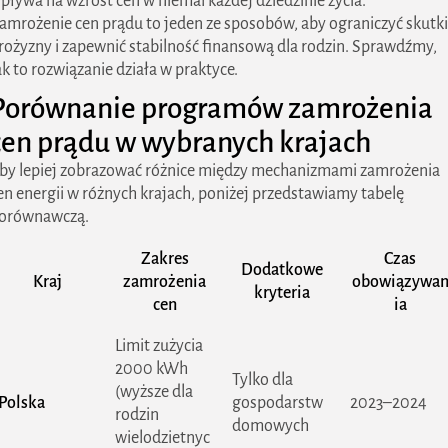
pływa na wzrost cen w niemal każdej dziedzinie życia.
amrożenie cen prądu to jeden ze sposobów, aby ograniczyć skutki
rożyzny i zapewnić stabilność finansową dla rodzin. Sprawdźmy,
ak to rozwiązanie działa w praktyce.
Porównanie programów zamrożenia
cen prądu w wybranych krajach
by lepiej zobrazować różnice między mechanizmami zamrożenia
en energii w różnych krajach, poniżej przedstawiamy tabelę
orównawczą.
Zakres
Czas
Dodatkowe
Kraj
zamrożenia
obowiązywa
kryteria
cen
ia
Limit zużycia
2000 kWh
Tylko dla
(wyższe dla
Polska
gospodarstw
2023–2024
rodzin
domowych
wielodzietnyc