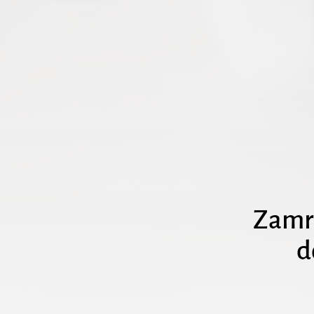
Zamro
d