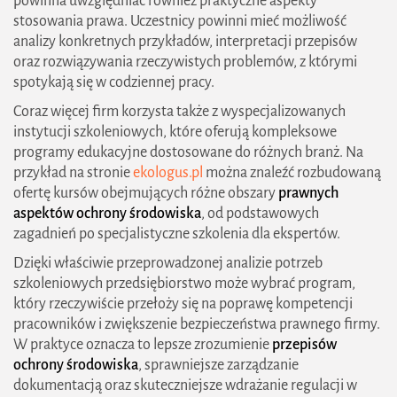
powinna uwzględniać również praktyczne aspekty
stosowania prawa. Uczestnicy powinni mieć możliwość
analizy konkretnych przykładów, interpretacji przepisów
oraz rozwiązywania rzeczywistych problemów, z którymi
spotykają się w codziennej pracy.
Coraz więcej firm korzysta także z wyspecjalizowanych
instytucji szkoleniowych, które oferują kompleksowe
programy edukacyjne dostosowane do różnych branż. Na
przykład na stronie
ekologus.pl
można znaleźć rozbudowaną
ofertę kursów obejmujących różne obszary
prawnych
aspektów ochrony środowiska
, od podstawowych
zagadnień po specjalistyczne szkolenia dla ekspertów.
Dzięki właściwie przeprowadzonej analizie potrzeb
szkoleniowych przedsiębiorstwo może wybrać program,
który rzeczywiście przełoży się na poprawę kompetencji
pracowników i zwiększenie bezpieczeństwa prawnego firmy.
W praktyce oznacza to lepsze zrozumienie
przepisów
ochrony środowiska
, sprawniejsze zarządzanie
dokumentacją oraz skuteczniejsze wdrażanie regulacji w