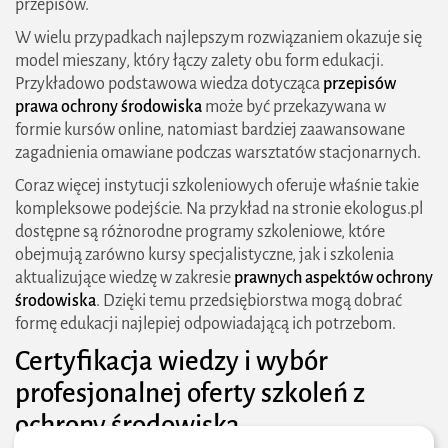
przepisów.
W wielu przypadkach najlepszym rozwiązaniem okazuje się
model mieszany, który łączy zalety obu form edukacji.
Przykładowo podstawowa wiedza dotycząca
przepisów
prawa ochrony środowiska
może być przekazywana w
2026 zielonestrefy.pl Wszelkie prawa
formie kursów online, natomiast bardziej zaawansowane
zastrzeżone. Treści publikowane w serwisie są
zagadnienia omawiane podczas warsztatów stacjonarnych.
chronione prawem autorskim.
Coraz więcej instytucji szkoleniowych oferuje właśnie takie
kompleksowe podejście. Na przykład na stronie ekologus.pl
dostępne są różnorodne programy szkoleniowe, które
obejmują zarówno kursy specjalistyczne, jak i szkolenia
aktualizujące wiedzę w zakresie
prawnych aspektów ochrony
środowiska
. Dzięki temu przedsiębiorstwa mogą dobrać
formę edukacji najlepiej odpowiadającą ich potrzebom.
Certyfikacja wiedzy i wybór
profesjonalnej oferty szkoleń z
ochrony środowiska