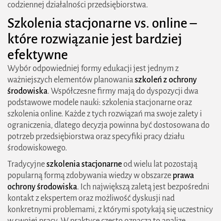
codziennej działalności przedsiębiorstwa.
Szkolenia stacjonarne vs. online –
które rozwiązanie jest bardziej
efektywne
Wybór odpowiedniej formy edukacji jest jednym z
ważniejszych elementów planowania
szkoleń z ochrony
środowiska
. Współczesne firmy mają do dyspozycji dwa
podstawowe modele nauki: szkolenia stacjonarne oraz
szkolenia online. Każde z tych rozwiązań ma swoje zalety i
ograniczenia, dlatego decyzja powinna być dostosowana do
potrzeb przedsiębiorstwa oraz specyfiki pracy działu
środowiskowego.
Tradycyjne
szkolenia stacjonarne
od wielu lat pozostają
popularną formą zdobywania wiedzy w obszarze
prawa
ochrony środowiska
. Ich największą zaletą jest bezpośredni
kontakt z ekspertem oraz możliwość dyskusji nad
konkretnymi problemami, z którymi spotykają się uczestnicy
w swojej pracy. W praktyce często oznacza to analizę