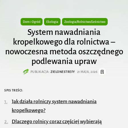
Dom i Ogród
Ekologia
Zoologia/Rolnictwo/Leśnictwo
System nawadniania
kropelkowego dla rolnictwa –
nowoczesna metoda oszczędnego
podlewania upraw
PUBLIKACJA:
ZIELONESTREFY
21 MAJA, 2026
SPIS TREŚCI:
Jak działa rolniczy system nawadniania
kropelkowego?
Dlaczego rolnicy coraz częściej wybierają