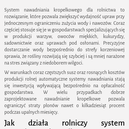
Jak długo działa linia kroplująca?
System nawadniania kropelkowego dla rolnictwa to
Czy nawadnianie kropelkowe zwiększa plony?
rozwiązanie, które pozwala zwiększyć wydajność upraw przy
jednoczesnym ograniczeniu zużycia wody i nawozów. Coraz
częściej stosuje się je w gospodarstwach specjalizujących się
w produkcji warzyw, owoców miękkich, kukurydzy,
sadownictwie oraz uprawach pod osłonami. Precyzyjne
dostarczanie wody bezpośrednio do strefy korzeniowej
sprawia, że rośliny rozwijają się szybciej i są mniej narażone
na stres związany z niedoborem wilgoci.
W warunkach coraz częstszych susz oraz rosnących kosztów
produkcji rolnej automatyczne systemy nawadniania stają
się inwestycją wpływającą bezpośrednio na opłacalność
gospodarstwa. W wielu przypadkach dobrze
zaprojektowane nawadnianie kropelkowe pozwala
ograniczyć straty plonów nawet o kilkadziesiąt procent
podczas upalnych miesięcy.
Jak działa rolniczy system