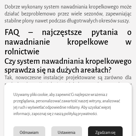
Dobrze wykonany system nawadniania kropelkowego może
działać bezproblemowo przez wiele sezonów, zapewniając
stabilne plony nawet podczas długotrwałych okresów suszy.
FAQ – najczęstsze pytania o
2026 zielonestrefy.pl Wszelkie prawa
nawadnianie kropelkowe w
zastrzeżone. Treści publikowane w serwisie są
rolnictwie
chronione prawem autorskim.
Czy system nawadniania kropelkowego
sprawdza się na dużych areałach?
Tak, nowoczesne instalacje projektowane są zarówno dla
małych plantacji, jak i wielohektarowych gospodarstw
rolnych.
Używamy pliki cookie, aby zapewnić Ci najlepsze wrażenia z
Ile wody można zaoszczędzić dzięki
przeglądania, personalizować zawartość naszej witryny, analizować
jej ruch i wyświetlać odpowiednie reklamy. Aby uzyskać więcej
nawadnianiu kropelkowemu?
informacji, zapoznaj się z naszą polityką prywatności.
W zależności od rodzaju upraw oszczędność wynosi zwykle
od 40% do 60% względem tradycyjnych metod podlewania.
Odmawiam
Ustawienia
Zgadzam się