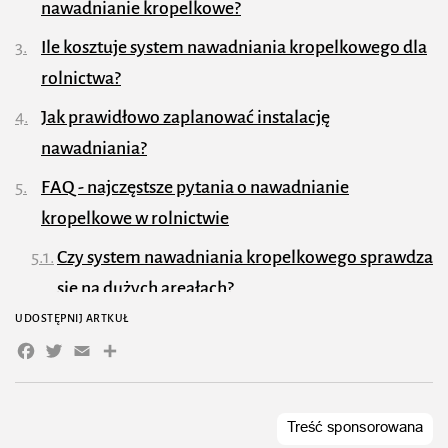
nawadnianie kropelkowe?
Ile kosztuje system nawadniania kropelkowego dla
rolnictwa?
Jak prawidłowo zaplanować instalację
nawadniania?
FAQ - najczęstsze pytania o nawadnianie
kropelkowe w rolnictwie
Czy system nawadniania kropelkowego sprawdza
się na dużych areałach?
UDOSTĘPNIJ ARTKUŁ
Ile wody można zaoszczędzić dzięki nawadnianiu
Facebook
Twitter
Email
Share
kropelkowemu?
Czy można podawać nawozy przez system
kroplujący?