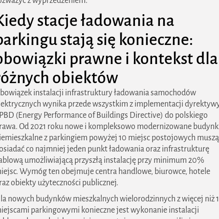
ozważyć z wyprzedzeniem.
Kiedy stacje ładowania na
parkingu stają się konieczne:
obowiązki prawne i kontekst dla
różnych obiektów
bowiązek instalacji infrastruktury ładowania samochodów
lektrycznych wynika przede wszystkim z implementacji dyrektyw
PBD (Energy Performance of Buildings Directive) do polskiego
rawa. Od 2021 roku nowe i kompleksowo modernizowane budynk
iemieszkalne z parkingiem powyżej 10 miejsc postojowych muszą
osiadać co najmniej jeden punkt ładowania oraz infrastrukturę
ablową umożliwiającą przyszłą instalację przy minimum 20%
iejsc. Wymóg ten obejmuje centra handlowe, biurowce, hotele
raz obiekty użyteczności publicznej.
la nowych budynków mieszkalnych wielorodzinnych z więcej niż 
iejscami parkingowymi konieczne jest wykonanie instalacji