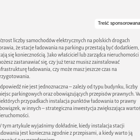
zrost liczby samochodów elektrycznych na polskich drogach
prawia, że stacje ładowania na parkingu przestają być dodatkiem,
tają się koniecznością. Jako właściciel lub zarządca nieruchomości
ożesz zastanawiać się, czy już teraz musisz zainstalować
nfrastrukturę ładowania, czy może masz jeszcze czas na
rzygotowania.
dpowiedź nie jest jednoznaczna – zależy od typu budynku, liczby
iejsc parkingowych oraz obowiązujących przepisów prawnych. 
iektórych przypadkach instalacja punktów ładowania to prawny
bowiązek, w innych – strategiczna inwestycja zwiększająca warto
ieruchomości.
 tym artykule wyjaśnimy dokładnie, kiedy instalacja stacji
adowania jest konieczna zgodnie z przepisami, a kiedy warto ją