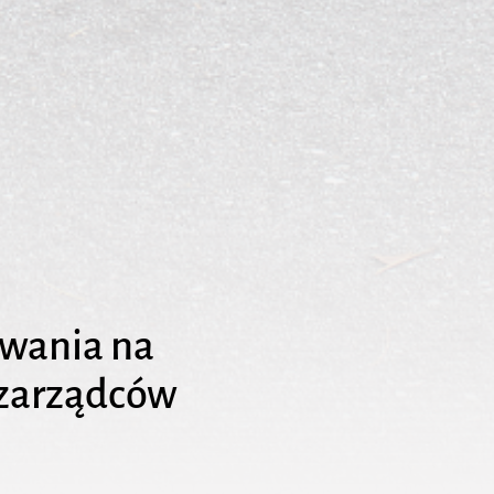
owania na
i zarządców