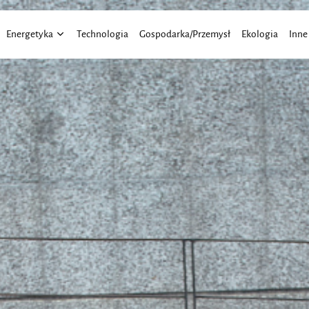
Energetyka
Technologia
Gospodarka/Przemysł
Ekologia
Inne
Energia Wiatru
Aktu
Energia Słoneczna
Elekt
Finan
Moto
Praw
Trans
Roln
Dom 
Budo
Bizne
Eduk