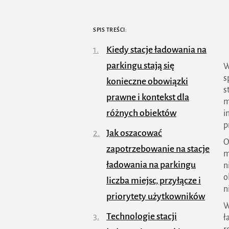
SPIS TREŚCI:
Kiedy stacje ładowania na
parkingu stają się
W
s
konieczne obowiązki
s
prawne i kontekst dla
m
różnych obiektów
i
p
Jak oszacować
O
zapotrzebowanie na stacje
m
ładowania na parkingu
n
o
liczba miejsc, przyłącze i
n
priorytety użytkowników
W
Technologie stacji
ł