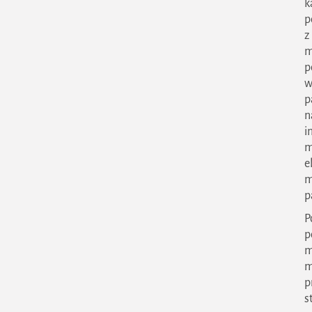
k
p
z
m
p
w
p
n
i
m
e
m
p
P
p
m
m
p
s