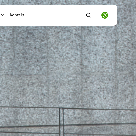
Kontakt
alności
ronika
se/Biznes
ryzacja
o
port/Logistyka
ictwo
i Ogród
wnictwo/Nieruchomości
s, Firma, e-biznes
acja/Nauka