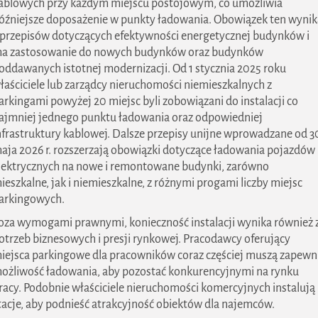
ablowych przy każdym miejscu postojowym, co umożliwia
óźniejsze doposażenie w punkty ładowania. Obowiązek ten wynik
 przepisów dotyczących efektywności energetycznej budynków i
a zastosowanie do nowych budynków oraz budynków
oddawanych istotnej modernizacji. Od 1 stycznia 2025 roku
łaściciele lub zarządcy nieruchomości niemieszkalnych z
arkingami powyżej 20 miejsc byli zobowiązani do instalacji co
ajmniej jednego punktu ładowania oraz odpowiedniej
nfrastruktury kablowej. Dalsze przepisy unijne wprowadzane od 3
aja 2026 r. rozszerzają obowiązki dotyczące ładowania pojazdów
lektrycznych na nowe i remontowane budynki, zarówno
ieszkalne, jak i niemieszkalne, z różnymi progami liczby miejsc
arkingowych.
oza wymogami prawnymi, konieczność instalacji wynika również 
otrzeb biznesowych i presji rynkowej. Pracodawcy oferujący
iejsca parkingowe dla pracowników coraz częściej muszą zapewn
ożliwość ładowania, aby pozostać konkurencyjnymi na rynku
racy. Podobnie właściciele nieruchomości komercyjnych instalują
tacje, aby podnieść atrakcyjność obiektów dla najemców.