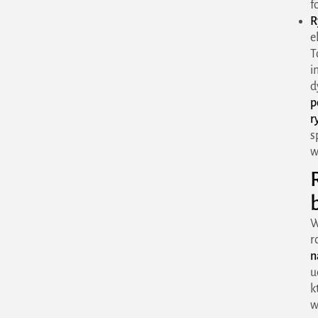
f
Rola Prezesa URE w
R
e
transformacji
T
energetycznej
i
d
Zaufanie publiczne i
p
przejrzystość działań
r
s
Współpraca krajowa i
w
międzynarodowa
Jakie znaczenie ma URE dla
konsumentów i firm
W
energetycznych
r
n
Ochrona odbiorców
u
końcowych – czyli nas
k
wszystkich
w