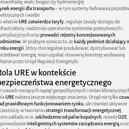
otowoltaikę, wiatr, biogaz czy hydroenergię
ynek energii dla transportu
– w tym systemy ładowania pojazdó
lektrycznych i wodór
o właśnie
URE zatwierdza taryfy
, reguluje zasady dostępu do
nfrastruktury, nadzoruje operatorów systemów przesyłowych i
ystrybucyjnych oraz
prowadzi rejestry koncesjonowanych
odmiotów
. W praktyce oznacza to, że
każdy podmiot działający 
ynku energii
, który chce legalnie produkować, dystrybuować lub
przedawać energię, musi uzyskać stosowną koncesję wydawaną
łaśnie przez Urząd Regulacji Energetyki.
Rola URE w kontekście
bezpieczeństwa energetycznego
 czasach rosnących napięć geopolitycznych i zmian klimatycznyc
ola
URE
nabiera jeszcze większego znaczenia. Urząd nie tylko
czu
ad prawidłowym funkcjonowaniem rynku
, ale również aktywnie
czestniczy w tworzeniu
strategii transformacji energetycznej
,
tóra zakłada m.in.
odchodzenie od paliw kopalnych
, rozwój
OZE
,
prowadzanie
inteligentnych systemów zarządzania energią
oraz