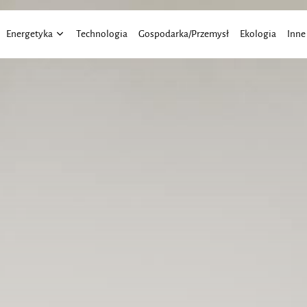
Energetyka
Technologia
Gospodarka/Przemysł
Ekologia
Inne
Energia Wiatru
Aktu
Energia Słoneczna
Elekt
Finan
Moto
Praw
Trans
Roln
Dom 
Budo
Bizne
Eduk