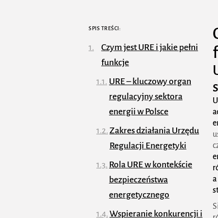
SPIS TREŚCI:
Czym jest URE i jakie pełni
funkcje
URE – kluczowy organ
regulacyjny sektora
U
energii w Polsce
a
e
Zakres działania Urzędu
u
Regulacji Energetyki
c
e
Rola URE w kontekście
r
bezpieczeństwa
a
s
energetycznego
S
Wspieranie konkurencji i
r