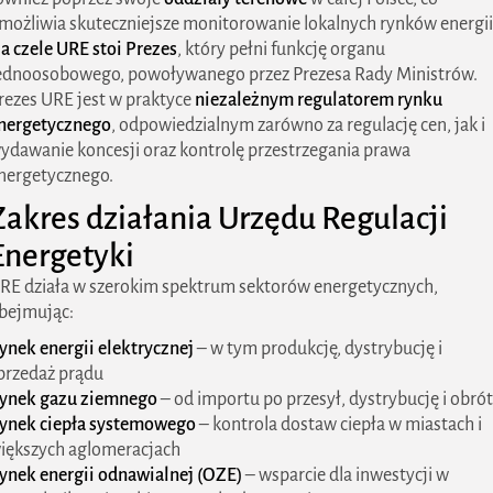
możliwia skuteczniejsze monitorowanie lokalnych rynków energii
a czele URE stoi Prezes
, który pełni funkcję organu
ednoosobowego, powoływanego przez Prezesa Rady Ministrów.
rezes URE jest w praktyce
niezależnym regulatorem rynku
nergetycznego
, odpowiedzialnym zarówno za regulację cen, jak i
ydawanie koncesji oraz kontrolę przestrzegania prawa
nergetycznego.
Zakres działania Urzędu Regulacji
Energetyki
RE działa w szerokim spektrum sektorów energetycznych,
bejmując:
ynek energii elektrycznej
– w tym produkcję, dystrybucję i
przedaż prądu
ynek gazu ziemnego
– od importu po przesył, dystrybucję i obrót
ynek ciepła systemowego
– kontrola dostaw ciepła w miastach i
iększych aglomeracjach
ynek energii odnawialnej (OZE)
– wsparcie dla inwestycji w