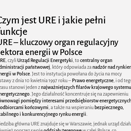
Czym jest URE i jakie pełni
funkcje
URE – kluczowy organ regulacyjny
sektora energii w Polsce
RE
, czyli
Urząd Regulacji Energetyki
, to
centralny organ
dministracji państwowej
, który odpowiada za
nadzór nad rynki
nergii w Polsce
. Jest to instytucja powołana do życia na mocy
stawy z dnia 10 kwietnia 1997 roku –
Prawo energetyczne
, i od te
zasu stanowi jeden z
najważniejszych filarów krajowego system
nergetycznego
. Jego działalność koncentruje się na zapewnieniu
ównowagi pomiędzy interesami przedsiębiorstw energetycznyc
 odbiorcami końcowymi
, a także na wspieraniu
bezpiecznego,
tabilnego i konkurencyjnego rynku energii
.
iedziba główna URE znajduje się w Warszawie, jednak urząd dział
ównież poprzez swoje
oddziały terenowe
w całej Polsce, co