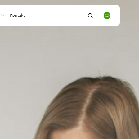
Kontakt
alności
ronika
se/Biznes
ryzacja
o
port/Logistyka
ictwo
i Ogród
wnictwo/Nieruchomości
s, Firma, e-biznes
acja/Nauka