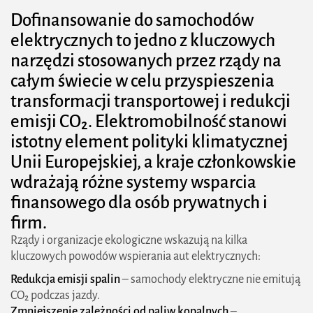
ładowania
Dofinansowanie do samochodów
elektrycznych to jedno z kluczowych
Dofinansowanie do aut elektrycznych w Polsce
narzędzi stosowanych przez rządy na
Warunki programu "Mój Elektryk"
całym świecie w celu przyspieszenia
Dofinansowanie do aut elektrycznych w krajach
transformacji transportowej i redukcji
emisji CO₂.
Elektromobilność
stanowi
europejskich
istotny element polityki klimatycznej
Przyszłość dofinansowania aut elektrycznych
Unii Europejskiej, a kraje członkowskie
Czy warto skorzystać z dofinansowania do aut
wdrażają różne systemy wsparcia
elektrycznych?
finansowego dla osób prywatnych i
firm.
Rządy i organizacje ekologiczne wskazują na kilka
kluczowych powodów wspierania aut elektrycznych:
Redukcja emisji spalin
– samochody elektryczne nie emitują
CO₂ podczas jazdy.
Zmniejszenie zależności od paliw kopalnych
–