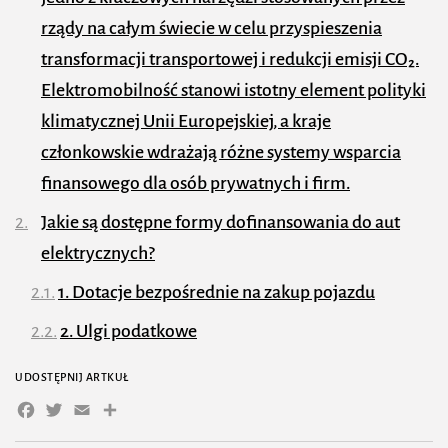
rządy na całym świecie w celu przyspieszenia
transformacji transportowej i redukcji emisji CO₂.
Elektromobilność stanowi istotny element polityki
klimatycznej Unii Europejskiej, a kraje
członkowskie wdrażają różne systemy wsparcia
finansowego dla osób prywatnych i firm.
Jakie są dostępne formy dofinansowania do aut
elektrycznych?
1. Dotacje bezpośrednie na zakup pojazdu
2. Ulgi podatkowe
3. Dopłaty do leasingu i wynajmu
UDOSTĘPNIJ ARTKUŁ
długoterminowego
Facebook
Twitter
Email
Share
4. Programy wsparcia dla infrastruktury