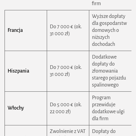
firm
Wyższe dopłaty
dla gospodarstw
Do 7 000 € (ok.
Francja
domowych o
31 000 zł)
niższych
dochodach
Dodatkowe
dopłaty do
Do 7 000 € (ok.
Hiszpania
złomowania
31 000 zł)
starego pojazdu
spalinowego
Program
Do 5 000 € (ok.
przewiduje
Włochy
22 000 zł)
dodatkowe ulgi
dla firm
Zwolnienie z VAT
Dopłaty do