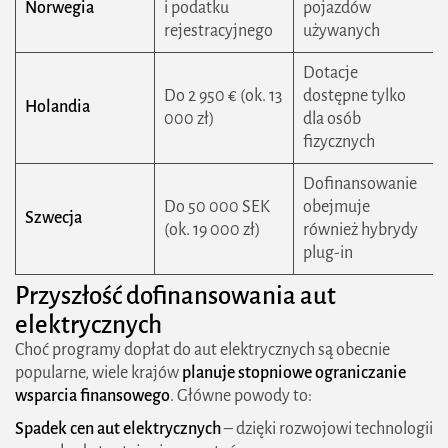
Norwegia
i podatku
pojazdów
rejestracyjnego
używanych
Dotacje
Do 2 950 € (ok. 13
dostępne tylko
Holandia
000 zł)
dla osób
fizycznych
Dofinansowanie
Do 50 000 SEK
obejmuje
Szwecja
(ok. 19 000 zł)
również hybrydy
plug-in
Przyszłość dofinansowania aut
2026 zielonestrefy.pl Wszelkie prawa
elektrycznych
zastrzeżone. Treści publikowane w serwisie są
Choć programy dopłat do aut elektrycznych są obecnie
chronione prawem autorskim.
popularne, wiele krajów
planuje stopniowe ograniczanie
wsparcia finansowego
. Główne powody to:
Spadek cen aut elektrycznych
– dzięki rozwojowi technologii