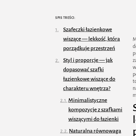
SPIS TREŚCI:
Szafeczki łazienkowe
wiszące — lekkość, która
M
d
porządkuje przestrzeń
p
Styl i proporcje — jak
z
w
dopasować szafki
p
łazienkowe wiszące do
t
charakteru wnętrza?
n
m
Minimalistyczne
kompozycje z szafkami
wiszącymi do łazienki
Naturalna równowaga