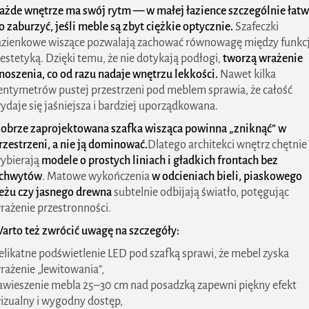
ażde wnętrze ma swój rytm — w małej łazience szczególnie łat
o zaburzyć, jeśli meble są zbyt ciężkie optycznie.
Szafeczki
azienkowe wiszące pozwalają zachować równowagę między funkc
 estetyką. Dzięki temu, że nie dotykają podłogi,
tworzą wrażenie
noszenia, co od razu nadaje wnętrzu lekkości.
Nawet kilka
entymetrów pustej przestrzeni pod meblem sprawia, że całość
ydaje się jaśniejsza i bardziej uporządkowana.
obrze zaprojektowana szafka wisząca powinna „zniknąć” w
rzestrzeni, a nie ją dominować.
Dlatego architekci wnętrz chętnie
ybierają
modele o prostych liniach i gładkich frontach bez
chwytów
. Matowe wykończenia
w odcieniach bieli, piaskowego
eżu czy jasnego drewna
subtelnie odbijają światło, potęgując
rażenie przestronności.
arto też zwrócić uwagę na szczegóły:
elikatne podświetlenie LED pod szafką sprawi, że mebel zyska
rażenie „lewitowania”,
awieszenie mebla 25–30 cm nad posadzką zapewni piękny efekt
izualny i wygodny dostęp,