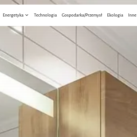
Energetyka
Technologia
Gospodarka/Przemysł
Ekologia
Inne
Energia Wiatru
Aktu
Energia Słoneczna
Elekt
Finan
Moto
Praw
Trans
Roln
Dom 
Budo
Bizne
Eduk