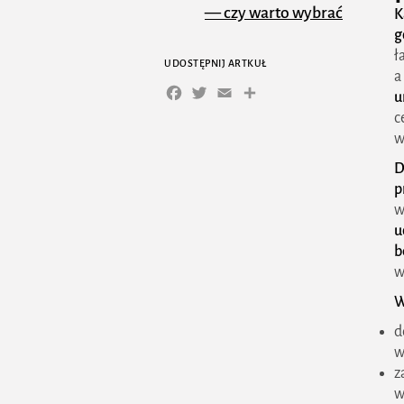
— czy warto wybrać
K
g
drewniane szafki do
ł
UDOSTĘPNIJ ARTKUŁ
łazienki?
a
Facebook
Twitter
Email
Share
u
Subtelny loft —
c
nowoczesne aranżacje z
w
wiszącymi szafkami
D
łazienkowymi
p
w
Kolor, światło i faktura
u
— trzy sekrety
b
w
przestronnej łazienki
W
Praktyczne wskazówki —
d
jak dopasować szafeczki
w
łazienkowe wiszące do
z
w
przestrzeni?