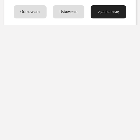
Odmawiam
Ustawienia
Zgadzam się
Perspektywy rozwoju i efektywnego
zarządzania mocą MW i kW
Inteligentne sieci energetyczne (Smart
Grid)
Nowoczesne systemy
Smart Grid
pozwalają na dynamiczne
zarządzanie energią, co oznacza: