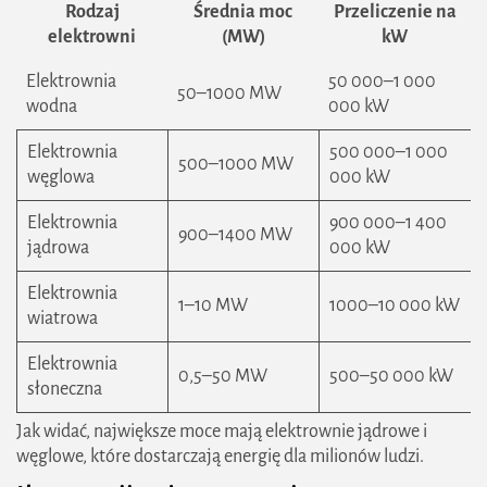
Rodzaj
Średnia moc
Przeliczenie na
elektrowni
(MW)
kW
Elektrownia
50 000–1 000
50–1000 MW
wodna
000 kW
Elektrownia
500 000–1 000
500–1000 MW
węglowa
000 kW
Elektrownia
900 000–1 400
900–1400 MW
jądrowa
000 kW
Elektrownia
1–10 MW
1000–10 000 kW
wiatrowa
Elektrownia
0,5–50 MW
500–50 000 kW
słoneczna
Jak widać, największe moce mają elektrownie jądrowe i
węglowe, które dostarczają energię dla milionów ludzi.