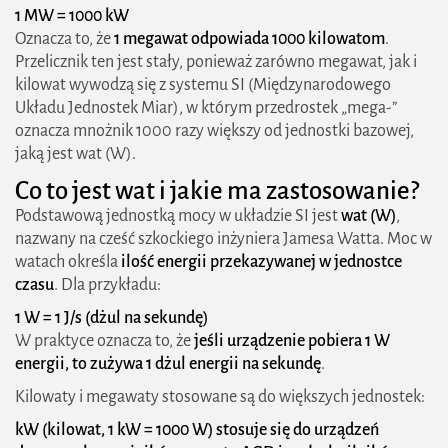
1 MW = 1000 kW
3. Systemy chłodnicze i grzewcze
Oznacza to, że
1 megawat odpowiada 1000 kilowatom
.
Przelicznik ten jest stały, ponieważ zarówno megawat, jak i
Wpływ konwersji MW na kW na zużycie energii
kilowat wywodzą się z systemu SI (Międzynarodowego
Układu Jednostek Miar), w którym przedrostek „mega-”
Ile MW potrzebuje przeciętny kraj?
oznacza mnożnik 1000 razy większy od jednostki bazowej,
Przykładowe zapotrzebowanie energetyczne
jaką jest wat (W).
wybranych krajów
Co to jest wat i jakie ma zastosowanie?
Podstawową jednostką mocy w układzie SI jest
wat (W)
,
Wyzwania związane z dużym zużyciem mocy
nazwany na cześć szkockiego inżyniera Jamesa Watta. Moc w
Problemy związane z wysokim
watach określa
ilość energii przekazywanej w jednostce
czasu
. Dla przykładu:
zapotrzebowaniem na MW
1 W = 1 J/s (dżul na sekundę)
1. Stabilność sieci energetycznej
W praktyce oznacza to, że
jeśli urządzenie pobiera 1 W
energii, to zużywa 1 dżul energii na sekundę
.
2. Emisja dwutlenku węgla
Kilowaty i megawaty stosowane są do większych jednostek:
3. Magazynowanie energii
kW (kilowat, 1 kW = 1000 W) stosuje się do urządzeń
Perspektywy rozwoju i efektywnego zarządzania