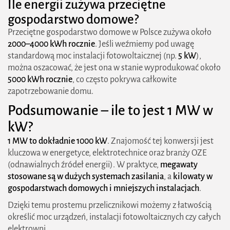
Ile energii zużywa przeciętne
gospodarstwo domowe?
Przeciętne gospodarstwo domowe w Polsce zużywa około
2000–4000 kWh rocznie
. Jeśli weźmiemy pod uwagę
standardową moc instalacji fotowoltaicznej (np.
5 kW
),
można oszacować, że jest ona w stanie wyprodukować około
5000 kWh rocznie
, co często pokrywa całkowite
zapotrzebowanie domu.
Podsumowanie – ile to jest 1 MW w
kW?
1 MW to dokładnie 1000 kW
. Znajomość tej konwersji jest
kluczowa w energetyce, elektrotechnice oraz branży OZE
(odnawialnych źródeł energii). W praktyce,
megawaty
stosowane są w dużych systemach zasilania
, a
kilowaty w
gospodarstwach domowych i mniejszych instalacjach
.
Dzięki temu prostemu przelicznikowi możemy z łatwością
określić moc urządzeń, instalacji fotowoltaicznych czy całych
elektrowni.