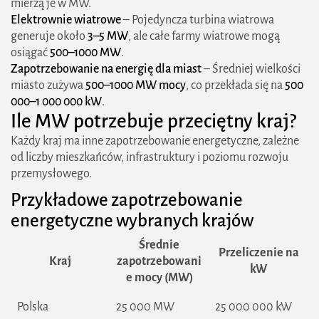
mierzą je w MW.
Elektrownie wiatrowe
– Pojedyncza turbina wiatrowa
generuje około
3–5 MW
, ale całe farmy wiatrowe mogą
osiągać
500–1000 MW
.
Zapotrzebowanie na energię dla miast
– Średniej wielkości
miasto zużywa
500–1000 MW mocy
, co przekłada się na
500
000–1 000 000 kW
.
Ile MW potrzebuje przeciętny kraj?
Każdy kraj ma inne zapotrzebowanie energetyczne, zależne
od liczby mieszkańców, infrastruktury i poziomu rozwoju
przemysłowego.
Przykładowe zapotrzebowanie
energetyczne wybranych krajów
Średnie
Przeliczenie na
Kraj
zapotrzebowani
kW
e mocy (MW)
Polska
25 000 MW
25 000 000 kW