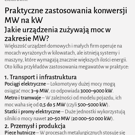
Praktyczne zastosowania konwersji
MW na kW
Jakie urządzenia zużywają moc w
zakresie MW?
Większość urządzeń domowych i małych firm operuje na
mocach wyrażonych w kilowatach, ale istnieją systemy i
maszyny, które wymagają znacznie większych ilości energii.
Oto kilka przykładów zastosowania megawatów w praktyce:
1. Transport i infrastruktura
Pociągi elektryczne
– Lokomotywy dużej mocy mogą
osiągać moc
3–9 MW
, co odpowiada
3000–9000 kW
.
Metro i tramwaje
– W zależności od modelu pojazdu, ich
moc waha się od
0,5 do 5 MW
(czyli
500–5000 kW
).
Statki i promy elektryczne
– Duże jednostki wykorzystują
silniki o mocy nawet
20–50 MW
(
20 000–50 000 kW
).
2. Przemysł i produkcja
Piece hutnicze
– W procesach metalurgicznych stosuje się