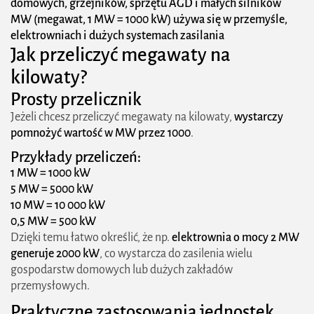
domowych, grzejników, sprzętu AGD i małych silników
mocą MW i kW
MW (megawat, 1 MW = 1000 kW) używa się w przemyśle,
elektrowniach i dużych systemach zasilania
Inteligentne sieci energetyczne (Smart Grid)
Jak przeliczyć megawaty na
Magazynowanie energii jako przyszłość
kilowaty?
energetyki
Prosty przelicznik
Jeżeli chcesz przeliczyć megawaty na kilowaty,
wystarczy
Rozwój odnawialnych źródeł energii
pomnożyć wartość w MW przez 1000
.
Podsumowanie
Przykłady przeliczeń:
1 MW = 1000 kW
5 MW = 5000 kW
10 MW = 10 000 kW
0,5 MW = 500 kW
Dzięki temu łatwo określić, że np.
elektrownia o mocy 2 MW
generuje 2000 kW
, co wystarcza do zasilenia wielu
gospodarstw domowych lub dużych zakładów
przemysłowych.
Praktyczne zastosowania jednostek