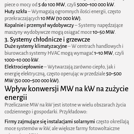
piece o mocy od
5 do 100 MW
, czyli
5000–100 000 kW
.
Huty szkła
– Wymagają ogromnych ilości energii, często
przekraczających
10 MW (10 000 kW)
.
Kopalnie i przemysł wydobywczy
– Systemy napędzające
maszyny wydobywcze mogą osiągać moce
10–50 MW
.
3. Systemy chłodnicze i grzewcze
Duże systemy klimatyzacyjne
– W centrach handlowych i
biurowcach systemy HVAC mogą wymagać
1–10 MW
, czyli
1000–10 000 kW
.
Elektrociepłownie
– Wytwarzają zarówno ciepło, jak i
energię elektryczną, często operując w przedziale
50–500
MW (50 000–500 000 kW)
.
Wpływ konwersji MW na kW na zużycie
energii
Przeliczanie MW na kW jest istotne w wielu obszarach życia
codziennego i gospodarki. Przykładowo:
Firmy zajmujące się instalacjami solarnymi
często określają
moce systemów w kW, ale większe farmy fotowoltaiczne