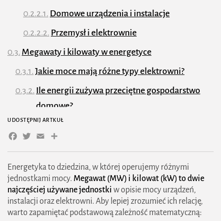
Domowe urządzenia i instalacje
Przemysł i elektrownie
Megawaty i kilowaty w energetyce
Jakie moce mają różne typy elektrowni?
Ile energii zużywa przeciętne gospodarstwo
domowe?
UDOSTĘPNIJ ARTKUŁ
Podsumowanie – ile to jest 1 MW w kW?
Facebook
Twitter
Email
Share
Praktyczne zastosowania konwersji MW na kW
Jakie urządzenia zużywają moc w zakresie
Energetyka to dziedzina, w której operujemy różnymi
MW?
jednostkami mocy.
Megawat (MW) i kilowat (kW) to dwie
najczęściej używane jednostki
w opisie mocy urządzeń,
1. Transport i infrastruktura
instalacji oraz elektrowni. Aby lepiej zrozumieć ich relację,
warto zapamiętać podstawową zależność matematyczną:
2. Przemysł i produkcja