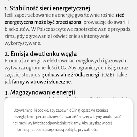
1. Stabilność sieci energetycznej
2026 zielonestrefy.pl Wszelkie prawa
Jeśli zapotrzebowanie na energię gwałtownie rośnie,
sieć
zastrzeżone. Treści publikowane w serwisie są
energetyczna może być przeciążona
, prowadząc do awarii i
chronione prawem autorskim.
blackoutów. W Polsce szczytowe zapotrzebowanie przypada
zimą, gdy ogrzewanie i oświetlenie są intensywnie
wykorzystywane.
2. Emisja dwutlenku węgla
Produkcja energii w elektrowniach węglowych i gazowych
wytwarza ogromne ilości CO₂. Aby ograniczyć emisję, coraz
częściej stosuje się
odnawialne źródła energii
(OZE), takie
jak
farmy wiatrowe i słoneczne
.
3. Magazynowanie energii
Gdy elektrownie produkują więcej energii, niż jest aktualnie
potrzebne, nadwyżki powinny być magazynowane.
Używamy pliki cookie, aby zapewnić Ci najlepsze wrażenia z
Nowoczesne technologie, takie jak
baterie litowo-jonowe
przeglądania, personalizować zawartość naszej witryny, analizować
czy
zbiorniki sprężonego powietrza
, pomagają w stabilizacji
jej ruch i wyświetlać odpowiednie reklamy. Aby uzyskać więcej
systemu.
informacji, zapoznaj się z naszą polityką prywatności.