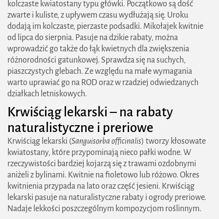
kolczaste kwiatostany typu główki. Początkowo są dość
zwarte i kuliste, z upływem czasu wydłużają się. Uroku
dodają im kolczaste, pierzaste podsadki. Mikołajek kwitnie
od lipca do sierpnia. Pasuje na dzikie rabaty, można
wprowadzić go także do łąk kwietnych dla zwiększenia
różnorodności gatunkowej. Sprawdza się na suchych,
piaszczystych glebach. Ze względu na małe wymagania
warto uprawiać go na ROD oraz w rzadziej odwiedzanych
działkach letniskowych.
Krwiściąg lekarski – na rabaty
naturalistyczne i preriowe
Krwiściąg lekarski (
Sanguisorba officinalis
) tworzy kłosowate
kwiatostany, które przypominają nieco pałki wodne. W
rzeczywistości bardziej kojarzą się z trawami ozdobnymi
aniżeli z bylinami. Kwitnie na fioletowo lub różowo. Okres
kwitnienia przypada na lato oraz część jesieni. Krwiściąg
lekarski pasuje na naturalistyczne rabaty i ogrody preriowe.
Nadaje lekkości poszczególnym kompozycjom roślinnym.