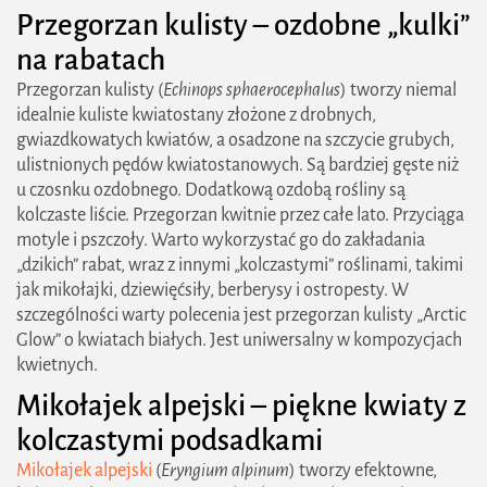
Przegorzan kulisty – ozdobne „kulki”
na rabatach
Przegorzan kulisty (
Echinops sphaerocephalus
) tworzy niemal
idealnie kuliste kwiatostany złożone z drobnych,
gwiazdkowatych kwiatów, a osadzone na szczycie grubych,
ulistnionych pędów kwiatostanowych. Są bardziej gęste niż
u czosnku ozdobnego. Dodatkową ozdobą rośliny są
kolczaste liście. Przegorzan kwitnie przez całe lato. Przyciąga
motyle i pszczoły. Warto wykorzystać go do zakładania
„dzikich” rabat, wraz z innymi „kolczastymi” roślinami, takimi
jak mikołajki, dziewięćsiły, berberysy i ostropesty. W
szczególności warty polecenia jest przegorzan kulisty „Arctic
Glow” o kwiatach białych. Jest uniwersalny w kompozycjach
kwietnych.
Mikołajek alpejski – piękne kwiaty z
kolczastymi podsadkami
Mikołajek alpejski
(
Eryngium alpinum
) tworzy efektowne,