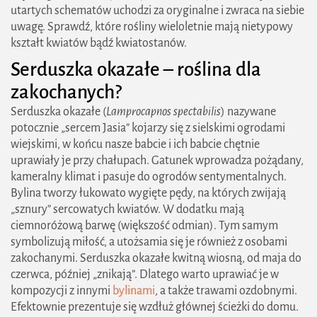
utartych schematów uchodzi za oryginalne i zwraca na siebie
uwagę. Sprawdź, które rośliny wieloletnie mają nietypowy
kształt kwiatów bądź kwiatostanów.
Serduszka okazałe – roślina dla
zakochanych?
Serduszka okazałe (
Lamprocapnos spectabilis
) nazywane
potocznie „sercem Jasia” kojarzy się z sielskimi ogrodami
wiejskimi, w końcu nasze babcie i ich babcie chętnie
uprawiały je przy chałupach. Gatunek wprowadza pożądany,
kameralny klimat i pasuje do ogrodów sentymentalnych.
Bylina tworzy łukowato wygięte pędy, na których zwijają
„sznury” sercowatych kwiatów. W dodatku mają
ciemnoróżową barwę (większość odmian). Tym samym
symbolizują miłość, a utożsamia się je również z osobami
zakochanymi. Serduszka okazałe kwitną wiosną, od maja do
czerwca, później „znikają”. Dlatego warto uprawiać je w
kompozycji z innymi
bylinami
, a także trawami ozdobnymi.
Efektownie prezentuje się wzdłuż głównej ścieżki do domu.