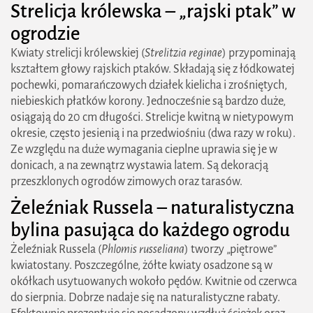
Strelicja królewska – „rajski ptak” w
ogrodzie
Kwiaty strelicji królewskiej (
Strelitzia reginae
) przypominają
kształtem głowy rajskich ptaków. Składają się z łódkowatej
pochewki, pomarańczowych działek kielicha i zrośniętych,
niebieskich płatków korony. Jednocześnie są bardzo duże,
osiągają do 20 cm długości. Strelicje kwitną w nietypowym
okresie, często jesienią i na przedwiośniu (dwa razy w roku).
Ze względu na duże wymagania cieplne uprawia się je w
donicach, a na zewnątrz wystawia latem. Są dekoracją
przeszklonych ogrodów zimowych oraz tarasów.
Żeleźniak Russela – naturalistyczna
bylina pasująca do każdego ogrodu
Żeleźniak Russela (
Phlomis russeliana
) tworzy „piętrowe”
kwiatostany. Poszczególne, żółte kwiaty osadzone są w
okółkach usytuowanych wokoło pędów. Kwitnie od czerwca
do sierpnia. Dobrze nadaje się na naturalistyczne rabaty.