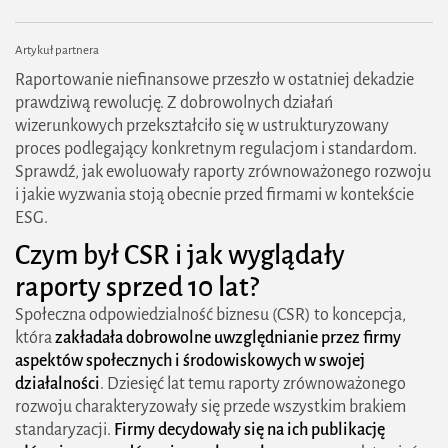
zrównoważonego rozwoju
Czy wszystkie firmy muszą raportować ESG?
Artykuł partnera
Raportowanie niefinansowe przeszło w ostatniej dekadzie
prawdziwą rewolucję. Z dobrowolnych działań
wizerunkowych przekształciło się w ustrukturyzowany
proces podlegający konkretnym regulacjom i standardom.
Sprawdź, jak ewoluowały raporty zrównoważonego rozwoju
i jakie wyzwania stoją obecnie przed firmami w kontekście
ESG.
Czym był CSR i jak wyglądały
raporty sprzed 10 lat?
Społeczna odpowiedzialność biznesu (CSR) to koncepcja,
która
zakładała dobrowolne uwzględnianie przez firmy
aspektów społecznych i środowiskowych w swojej
działalności
. Dziesięć lat temu raporty zrównoważonego
rozwoju charakteryzowały się przede wszystkim brakiem
standaryzacji.
Firmy decydowały się na ich publikację