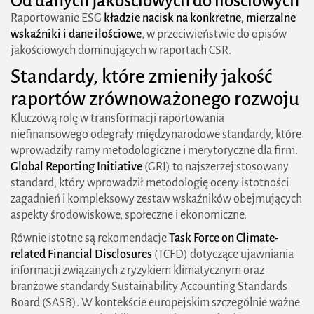
Od danych jakościowych do ilościowych
Raportowanie ESG
kładzie nacisk na konkretne, mierzalne
wskaźniki i dane ilościowe
, w przeciwieństwie do opisów
jakościowych dominujących w raportach CSR.
Standardy, które zmieniły jakość
raportów zrównoważonego rozwoju
Kluczową rolę w transformacji raportowania
niefinansowego odegrały międzynarodowe standardy, które
wprowadziły ramy metodologiczne i merytoryczne dla firm.
Global Reporting Initiative
(GRI) to najszerzej stosowany
standard, który wprowadził metodologię oceny istotności
zagadnień i kompleksowy zestaw wskaźników obejmujących
aspekty środowiskowe, społeczne i ekonomiczne.
Równie istotne są rekomendacje
Task Force on Climate-
related Financial Disclosures
(TCFD) dotyczące ujawniania
informacji związanych z ryzykiem klimatycznym oraz
2026 zielonestrefy.pl Wszelkie prawa
branżowe standardy Sustainability Accounting Standards
zastrzeżone. Treści publikowane w serwisie są
Board (SASB). W kontekście europejskim szczególnie ważne
chronione prawem autorskim.