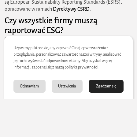
są European Sustainability Reporting Standards (ESRS),
opracowane w ramach
Dyrektywy CSRD
.
Czy wszystkie firmy muszą
raportować ESG?
Obowiązek raportowania ESG
zależy od kilku czynników, w
tym wielkości firmy, sektora działalności oraz lokalizacji
Używamy pliki cookie, aby zapewnić Ci najlepsze wrażenia z
geograficzne
j. W Unii Europejskiej Dyrektywa CSRD
przeglądania, personalizować zawartość naszej witryny, analizować
obejmuje wszystkie duże spółki oraz wszystkie spółki
jej ruch i wyświetlać odpowiednie reklamy. Aby uzyskać więcej
notowane na rynkach regulowanych UE, z wyjątkiem
informacji, zapoznaj się z naszą polityką prywatności.
mikroprzedsiębiorstw.
Nawet firmy nieobjęte bezpośrednio obowiązkiem
Odmawiam
Ustawienia
Zgadzam się
raportowania mogą odczuwać presję ze strony różnych
interesariuszy:
duże korporacje wymagające od dostawców ujawniania
danych ESG,
inwestorzy oczekujący transparentności w zakresie
zrównoważonego rozwoju,
klienci i konsumenci zwracający uwagę na odpowiedzialność