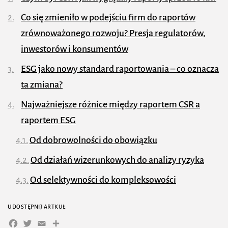
Co się zmieniło w podejściu firm do raportów
zrównoważonego rozwoju? Presja regulatorów,
inwestorów i konsumentów
ESG jako nowy standard raportowania – co oznacza
ta zmiana?
Najważniejsze różnice między raportem CSR a
raportem ESG
Od dobrowolności do obowiązku
Od działań wizerunkowych do analizy ryzyka
Od selektywności do kompleksowości
Od danych jakościowych do ilościowych
UDOSTĘPNIJ ARTKUŁ
Standardy, które zmieniły jakość raportów
Facebook
Twitter
Email
Share