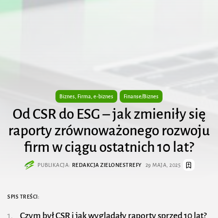
Biznes, Firma, e-biznes
Finanse/Biznes
Od CSR do ESG – jak zmieniły się
raporty zrównoważonego rozwoju
firm w ciągu ostatnich 10 lat?
PUBLIKACJA:
REDAKCJA ZIELONESTREFY
29 MAJA, 2025
SPIS TREŚCI:
Czym był CSR i jak wyglądały raporty sprzed 10 lat?