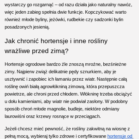
wystarczy go rozgarnąć – od razu działa jako naturalny nawóz, 
więc jeden zabieg spełnia dwie funkcje. Kopczykować warto 
również młode byliny, jeżówki, rudbekie czy sadzonki bylin 
posadzonych jesienią.
Jak chronić hortensje i inne rośliny 
wrażliwe przed zimą?
Hortensje ogrodowe bardzo źle znoszą mroźne, bezśnieżne 
zimy. Najpierw zwiąż delikatnie pędy sznurkiem, aby je 
usztywnić i zapobiec ich łamaniu przez wiatr. Następnie całą 
roślinę owiń białą agrowłókniną zimową, która przepuszcza 
powietrze, ale chroni przed chłodem. Włókninę trzeba obciążyć 
u dołu kamieniami, aby wiatr nie podwiał zasłony. W podobny 
sposób chroń młode magnolie, budleje, niektóre odmiany 
laurowiśni oraz krzewy rosnące w przeciągach.
Jeżeli chcesz mieć pewność, że rośliny zakwitną na wiosnę z 
pełną mocą, wybieraj tylko zdrowe i certyfikowane 
hortensje od 