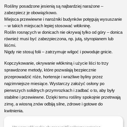
Rośliny posadzone jesienią są najbardziej narażone – 
zabezpiecz je obowiązkowo.
Miejsca przewiewne i narożniki budynków potęgują wysuszanie 
– w takich miejscach lepiej stosować włókninę.
Roślin rosnących w donicach nie okrywaj tylko od góry – donica 
również musi być zabezpieczona, np. jutą, styropianem lub 
liśćmi.
Nigdy nie stosuj folii – zatrzymuje wilgoć i powoduje gnicie.
Kopczykowanie, okrywanie włókniną i użycie liści to trzy 
sprawdzone metody, które pozwalają bezpiecznie 
przeprowadzić róże, hortensje i wrażliwe byliny przez 
najzimniejsze miesiące. Wystarczy założyć osłony po 
pierwszych solidnych przymrozkach i zadbać o to, aby były 
stabilne i przewiewne. Dzięki temu rośliny spokojnie przetrwają 
2026 zielonestrefy.pl Wszelkie prawa
zastrzeżone. Treści publikowane w serwisie są
zimę, a wiosną znów odbiją silne, zdrowe i gotowe do 
chronione prawem autorskim.
kwitnienia.
Zobacz również: