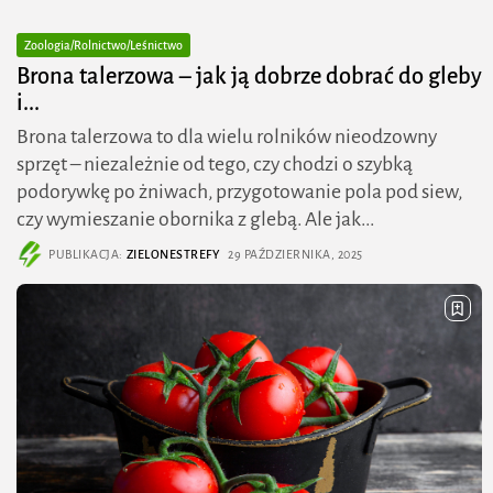
Zoologia/Rolnictwo/Leśnictwo
Brona talerzowa – jak ją dobrze dobrać do gleby
i...
Brona talerzowa to dla wielu rolników nieodzowny
sprzęt – niezależnie od tego, czy chodzi o szybką
podorywkę po żniwach, przygotowanie pola pod siew,
czy wymieszanie obornika z glebą. Ale jak...
PUBLIKACJA:
ZIELONESTREFY
29 PAŹDZIERNIKA, 2025