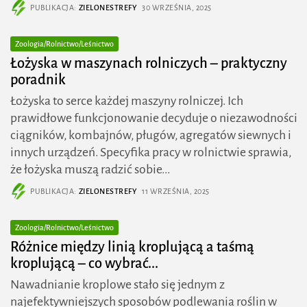
PUBLIKACJA:
ZIELONESTREFY
30 WRZEŚNIA, 2025
Zoologia/Rolnictwo/Leśnictwo
Łożyska w maszynach rolniczych – praktyczny
poradnik
Łożyska to serce każdej maszyny rolniczej. Ich
prawidłowe funkcjonowanie decyduje o niezawodności
ciągników, kombajnów, pługów, agregatów siewnych i
innych urządzeń. Specyfika pracy w rolnictwie sprawia,
że łożyska muszą radzić sobie...
PUBLIKACJA:
ZIELONESTREFY
11 WRZEŚNIA, 2025
Zoologia/Rolnictwo/Leśnictwo
Różnice między linią kroplującą a taśmą
kroplującą – co wybrać...
Nawadnianie kroplowe stało się jednym z
najefektywniejszych sposobów podlewania roślin w