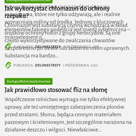
Nowoczesne rolnictwo coraz częściej sięga po
​Jak wykorzystać chlomazon do ochrony
rozwiązania, które nie tylko odżywiają, ale i realnie
rzepaku?
wzmacniają rośliny od środka. Jednym z kluczowych
Chlomazon jest substancją czynną wchodzącą w skład
elementów takiego podejścia jest miedź systemiczna –
środków ochrony roślin z grupy herbicydów. Są one
mikroelement o...
często wykorzystywane do zwalczania chwastów
PUBLIKACJA:
ZIELONESTREFY
17 PAŹDZIERNIKA, 2025
bezpośrednio po siewie lub sadzeniu roślin uprawnych.
Substancja ma bardzo...
PUBLIKACJA:
ZIELONESTREFY
1 PAŹDZIERNIKA, 2025
Zoologia/Rolnictwo/Leśnictwo
Jak prawidłowo stosować fliz na słomę
Współczesne rolnictwo wymaga nie tylko efektywnej
uprawy, ale też umiejętnego zabezpieczenia plonów
przed stratami. Słoma, będąca cennym materiałem
paszowym i ścieleniowym, jest szczególnie narażona na
działanie deszczu i wilgoci. Niewłaściwie...