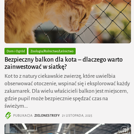
Dom i Ogród
Zoologia/Rolnictwo/Leśnictwo
Bezpieczny balkon dla kota – dlaczego warto
zainwestować w siatkę?
Kot to z natury ciekawskie zwierzę, które uwielbia
obserwować otoczenie, wspinać się i eksplorować każdy
zakamarek. Dla wielu właścicieli balkon jest miejscem,
gdzie pupil może bezpiecznie spędzać czas na
świeżym...
PUBLIKACJA:
ZIELONESTREFY
21 LISTOPADA, 2025