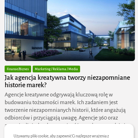
Finanse/Biznes
Marketing / Reklama / Media
Jak agencja kreatywna tworzy niezapomniane
historie marek?
Agencje kreatywne odgrywają kluczową rolę w
budowaniu tożsamości marek. Ich zadaniem jest
tworzenie niezapomnianych historii, które angażują
odbiorców i przyciągają uwagę. Agencje 360 oraz
agencje digital wykorzystują różnorodne narzędzia i...
PUBLIKACJA:
ZIELONESTREFY
25 SIERPNIA, 2025
Używamy pliki cookie, aby zapewnić Ci najlepsze wrażenia z