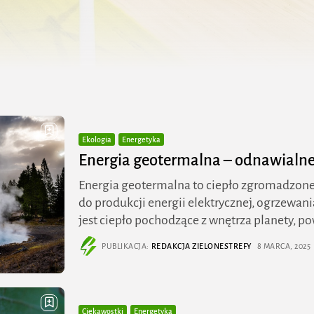
Ekologia
Energetyka
Energia geotermalna – odnawialne ź
Energia geotermalna to ciepło zgromadzone
do produkcji energii elektrycznej, ogrzewan
jest ciepło pochodzące z wnętrza planety, pow
PUBLIKACJA:
REDAKCJA ZIELONESTREFY
8 MARCA, 2025
Ciekawostki
Energetyka