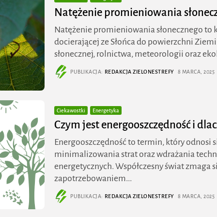
Natężenie promieniowania słonecz
Natężenie promieniowania słonecznego to kl
docierającej ze Słońca do powierzchni Ziem
słonecznej, rolnictwa, meteorologii oraz eko
PUBLIKACJA:
REDAKCJA ZIELONESTREFY
8 MARCA, 2025
Ciekawostki
Energetyka
Czym jest energooszczędność i dla
Energooszczędność to termin, który odnosi si
minimalizowania strat oraz wdrażania tech
energetycznych. Współczesny świat zmaga s
zapotrzebowaniem...
PUBLIKACJA:
REDAKCJA ZIELONESTREFY
8 MARCA, 2025