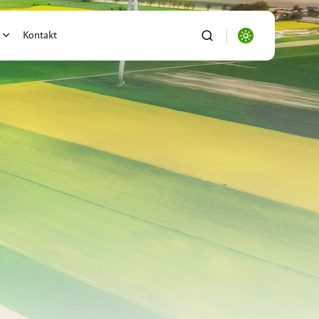
Kontakt
alności
ronika
se/Biznes
ryzacja
o
port/Logistyka
ictwo
i Ogród
wnictwo/Nieruchomości
s, Firma, e-biznes
acja/Nauka