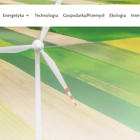
Energetyka
Technologia
Gospodarka/Przemysł
Ekologia
Inne
Energia Wiatru
Aktu
Energia Słoneczna
Elekt
Finan
Moto
Praw
Trans
Roln
Dom 
Budo
Bizne
Eduk