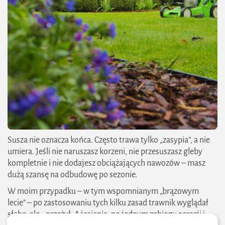
Susza nie oznacza końca. Często trawa tylko „zasypia”, a nie
umiera. Jeśli nie naruszasz korzeni, nie przesuszasz gleby
kompletnie i nie dodajesz obciążających nawozów – masz
2026 zielonestrefy.pl Wszelkie prawa
dużą szansę na odbudowę po sezonie.
zastrzeżone. Treści publikowane w serwisie są
W moim przypadku – w tym wspomnianym „brązowym
chronione prawem autorskim.
lecie” – po zastosowaniu tych kilku zasad trawnik wyglądał
słabo, ale… przeżył. A jesienią, po jednym zabiegu aeracji i