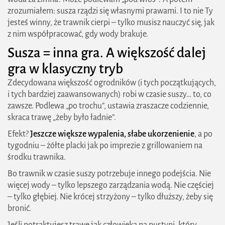
zrozumiałem: susza rządzi się własnymi prawami. I to nie Ty
jesteś winny, że trawnik cierpi – tylko musisz nauczyć się, jak
z nim współpracować, gdy wody brakuje.
Susza = inna gra. A większość dalej
gra w klasyczny tryb
Zdecydowana większość ogrodników (i tych początkujących,
i tych bardziej zaawansowanych) robi w czasie suszy… to, co
zawsze. Podlewa „po trochu”, ustawia zraszacze codziennie,
skraca trawę „żeby było ładnie”.
Efekt?
Jeszcze większe wypalenia, słabe ukorzenienie
, a po
tygodniu – żółte placki jak po imprezie z grillowaniem na
środku trawnika.
Bo trawnik w czasie suszy potrzebuje innego podejścia. Nie
więcej wody – tylko lepszego zarządzania wodą. Nie częściej
– tylko głębiej. Nie krócej strzyżony – tylko dłuższy, żeby się
bronić.
Jeśli potraktujesz trawę jak człowieka na pustyni, który