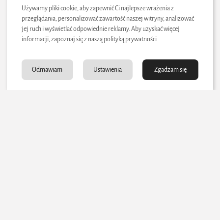
dosiewki, odżył jak feniks z popiołu.
Używamy pliki cookie, aby zapewnić Ci najlepsze wrażenia z
Dlatego nie panikuj. Ale też nie siedź z założonymi rękami.
przeglądania, personalizować zawartość naszej witryny, analizować
Bo troska o trawnik w czasie suszy to trochę jak pierwsza
jej ruch i wyświetlać odpowiednie reklamy. Aby uzyskać więcej
pomoc – nie uzdrowi całkowicie, ale daje szansę na szybki
informacji, zapoznaj się z naszą polityką prywatności.
powrót do formy.
Odmawiam
Ustawienia
Zgadzam się
Zobacz również:
Biznes, Firma, e-biznes
Amazon FBA i reklama produktów – jak zbudować
skalowalną sprzedaż na Amazon
Energetyka
Apator Toruń – polski lider rozwiązań dla sektora
pomiaru i rozdziału energii
Edukacja/Nauka
Szkolenia z ochrony środowiska – jak wybrać program
szkoleniowy dopasowany do wymagań...
Ciekawostki
Ile wat ma lodówka? Wszystko, co warto wiedzieć o