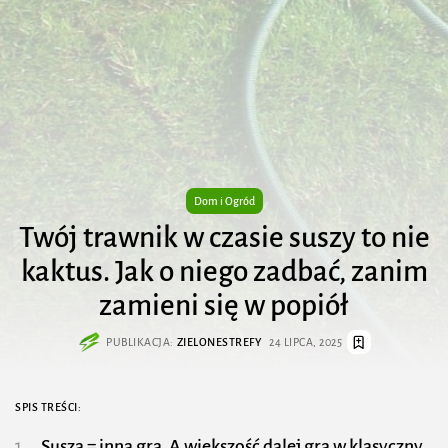
Dom i Ogród
Twój trawnik w czasie suszy to nie
kaktus. Jak o niego zadbać, zanim
zamieni się w popiół
PUBLIKACJA:
ZIELONESTREFY
24 LIPCA, 2025
SPIS TREŚCI:
Susza = inna gra. A większość dalej gra w klasyczny