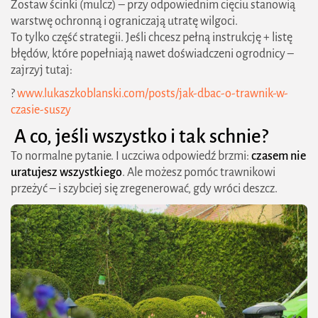
Zostaw ścinki (mulcz) – przy odpowiednim cięciu stanowią
warstwę ochronną i ograniczają utratę wilgoci.
To tylko część strategii. Jeśli chcesz pełną instrukcję + listę
błędów, które popełniają nawet doświadczeni ogrodnicy –
zajrzyj tutaj:
?
www.lukaszkoblanski.com/posts/jak-dbac-o-trawnik-w-
czasie-suszy
A co, jeśli wszystko i tak schnie?
To normalne pytanie. I uczciwa odpowiedź brzmi:
czasem nie
uratujesz wszystkiego
. Ale możesz pomóc trawnikowi
przeżyć – i szybciej się zregenerować, gdy wróci deszcz.