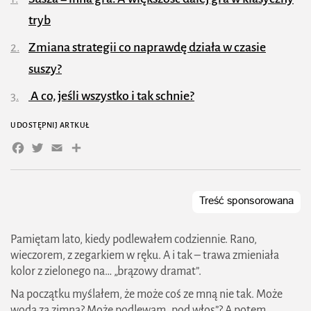
tryb
Zmiana strategii co naprawdę działa w czasie
suszy?
A co, jeśli wszystko i tak schnie?
UDOSTĘPNIJ ARTKUŁ
Facebook
Twitter
Email
Share
Pamiętam lato, kiedy podlewałem codziennie. Rano,
wieczorem, z zegarkiem w ręku. A i tak – trawa zmieniała
kolor z zielonego na… „brązowy dramat”.
Na początku myślałem, że może coś ze mną nie tak. Może
woda za zimna? Może podlewam „pod włos”? A potem