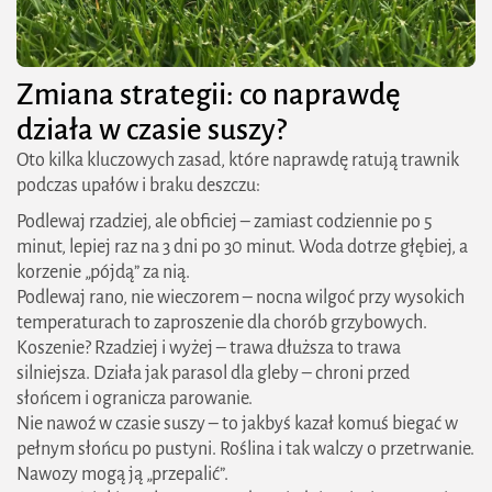
Zmiana strategii: co naprawdę
działa w czasie suszy?
Oto kilka kluczowych zasad, które naprawdę ratują trawnik
podczas upałów i braku deszczu:
Podlewaj rzadziej, ale obficiej – zamiast codziennie po 5
minut, lepiej raz na 3 dni po 30 minut. Woda dotrze głębiej, a
korzenie „pójdą” za nią.
Podlewaj rano, nie wieczorem – nocna wilgoć przy wysokich
temperaturach to zaproszenie dla chorób grzybowych.
Koszenie? Rzadziej i wyżej – trawa dłuższa to trawa
silniejsza. Działa jak parasol dla gleby – chroni przed
słońcem i ogranicza parowanie.
Nie nawoź w czasie suszy – to jakbyś kazał komuś biegać w
pełnym słońcu po pustyni. Roślina i tak walczy o przetrwanie.
Nawozy mogą ją „przepalić”.