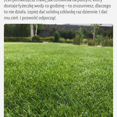
dostaje łyżeczkę wody co godzinę – to zrozumiesz, dlaczego
to nie działa. Lepiej dać solidną szklankę raz dziennie. I dać
mu cień. I pozwolić odpocząć.