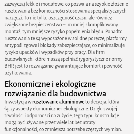
zazwyczaj lekkie i modułowe, co pozwala na szybkie złożenie
rusztowania bez konieczności stosowania specjalistycznych
narzędzi. To nie tylko oszczędność czasu, ale również
zwiększone bezpieczeństwo – im mniej skomplikowany
montaż, tym mniejsze ryzyko popełnienia błędu. Ponadto
rusztowania te są wyposażone w solidne poręcze, platformy
antypoślizgowe i blokady zabezpieczające, co minimalizuje
ryzyko upadków i wypadków przy pracy. Dla firm
budowlanych, które muszą spełniać rygorystyczne normy
BHP, jest to rozwiązanie gwarantujące komfort i pewność
użytkowania.
Ekonomiczne i ekologiczne
rozwiązanie dla budownictwa
Inwestycja w
rusztowanie aluminiowe
to decyzja, która
łączy aspekty ekonomiczne i ekologiczne. Dzięki swojej
2026 zielonestrefy.pl Wszelkie prawa
trwałości i odporności na zużycie, tego typu konstrukcje
zastrzeżone. Treści publikowane w serwisie są
mogą być używane przez wiele lat bez utraty
chronione prawem autorskim.
funkcjonalności, co zmniejsza potrzebę częstych wymian.