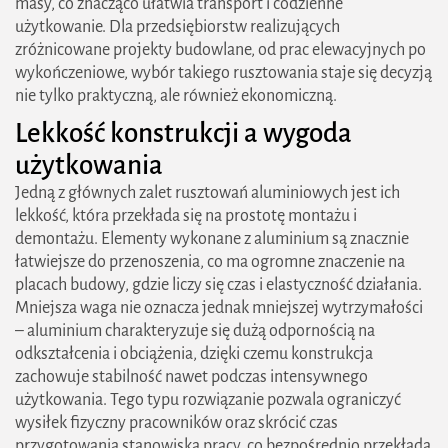
masy, co znacząco ułatwia transport i codzienne
użytkowanie. Dla przedsiębiorstw realizujących
zróżnicowane projekty budowlane, od prac elewacyjnych po
wykończeniowe, wybór takiego rusztowania staje się decyzją
nie tylko praktyczną, ale również ekonomiczną.
Lekkość konstrukcji a wygoda
użytkowania
Jedną z głównych zalet rusztowań aluminiowych jest ich
lekkość, która przekłada się na prostotę montażu i
demontażu. Elementy wykonane z aluminium są znacznie
łatwiejsze do przenoszenia, co ma ogromne znaczenie na
placach budowy, gdzie liczy się czas i elastyczność działania.
Mniejsza waga nie oznacza jednak mniejszej wytrzymałości
– aluminium charakteryzuje się dużą odpornością na
odkształcenia i obciążenia, dzięki czemu konstrukcja
zachowuje stabilność nawet podczas intensywnego
użytkowania. Tego typu rozwiązanie pozwala ograniczyć
wysiłek fizyczny pracowników oraz skrócić czas
przygotowania stanowiska pracy, co bezpośrednio przekłada