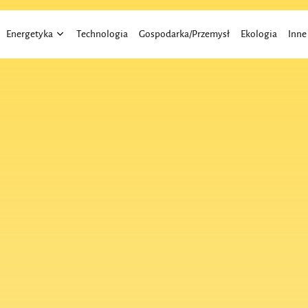
Energetyka
Technologia
Gospodarka/Przemysł
Ekologia
Inne
Energia Wiatru
Aktu
Energia Słoneczna
Elekt
Finan
Moto
Praw
Trans
Roln
Dom 
Budo
Bizne
Eduk