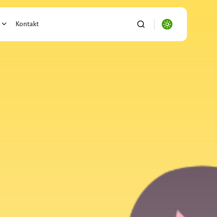
Kontakt
alności
ronika
se/Biznes
ryzacja
o
port/Logistyka
ictwo
i Ogród
wnictwo/Nieruchomości
s, Firma, e-biznes
acja/Nauka