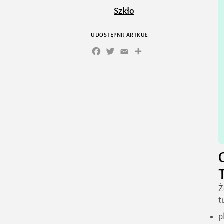
Szkło
Co wrzucamy do
UDOSTĘPNIJ ARTKUŁ
brązowego pojemnika?
Facebook
Twitter
Email
Share
– Odpady bio
Co wrzucamy do
czarnego pojemnika? –
Odpady zmieszane
Dlaczego warto
segregować śmieci już
od najmłodszych lat?
Najczęstsze błędy
Ż
podczas segregacji
t
śmieci – tego unikaj!
p