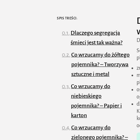
SPIS TREŚCI:
Dlaczego segregacja
D
śmieci jest tak ważna?
S
Co wrzucamy do żółtego
p
pojemnika? – Tworzywa
z
sztuczne i metal
m
p
Co wrzucamy do
o
niebieskiego
o
d
pojemnika? – Papier i
K
karton
k
o
Co wrzucamy do
zielonego pojemnika? –