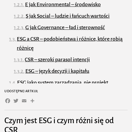
E jak Environmental – środowisko
S jak Social – ludzie i łańcuch wartości
G jak Governance – ład i sterowność
ESG a CSR – podobieństwa i różnice, które robią
różnicę
CSR – szeroki parasol intencji
ESG – język decyzji i kapitału
ESG jako system zarządzania, nie projekt
UDOSTĘPNIJ ARTKUŁ
Analiza istotności (materiality)
Facebook
Twitter
Email
Share
Cele i KPI
Polityki i procesy
Czym jest
ESG
i czym różni się od
Architektura danych
CSR