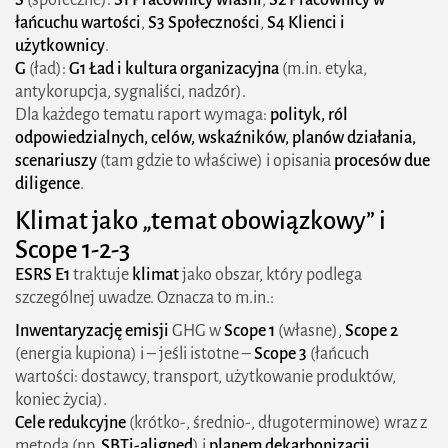
S
(społeczne):
S1 Pracownicy własni
,
S2 Pracownicy w
łańcuchu wartości
,
S3 Społeczności
,
S4 Klienci i
użytkownicy
.
G
(ład):
G1 Ład i kultura organizacyjna
(m.in. etyka,
antykorupcja, sygnaliści, nadzór).
Dla każdego tematu raport wymaga:
polityk, ról
odpowiedzialnych, celów, wskaźników, planów działania,
scenariuszy
(tam gdzie to właściwe) i opisania
procesów due
diligence
.
Klimat jako „temat obowiązkowy” i
Scope 1-2-3
ESRS E1
traktuje
klimat
jako obszar, który podlega
szczególnej uwadze. Oznacza to m.in.:
Inwentaryzację emisji
GHG w
Scope 1
(własne),
Scope 2
(energia kupiona) i – jeśli istotne –
Scope 3
(łańcuch
wartości: dostawcy, transport, użytkowanie produktów,
koniec życia).
Cele redukcyjne
(krótko-, średnio-, długoterminowe) wraz z
metodą (np.
SBTi-aligned
) i
planem dekarbonizacji