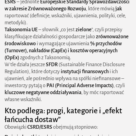
ESRS
– jednolite
Europejskie Standardy Sprawozdawczości
w zakresie Zrównoważonego Rozwoju
, które mówią
jak
raportować (definicje, wskaźniki, ujawnienia, polityki, cele,
metodyki).
Taksonomia UE
– słownik „co jest
zielone
”, czyli przepisy
klasyfikujące działalności gospodarcze jako
zrównoważone
środowiskowo
i wymagające ujawnienia
% przychodów
(Turnover), nakładów (CapEx) i kosztów operacyjnych
(OpEx)
zgodnych z Taksonomią.
W tle działa jeszcze
SFDR
(Sustainable Finance Disclosure
Regulation), które dotyczy
instytucji finansowych
i ich
ujawnień, ale pośrednio wpływa na spółki niefinansowe –
inwestorzy pytają o
PAI (Principal Adverse Impacts)
, czyli
kluczowe negatywne oddziaływania
, by móc raportować
własne wskaźniki.
Kto podlega: progi, kategorie i „efekt
łańcucha dostaw”
Obowiązki
CSRD/ESRS
obejmują stopniowo: