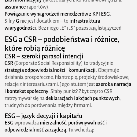
Krok 6 – Raport i tagowanie cyfrowe
assurance
raportów),
Powiązanie wynagrodzeń menedżerów z KPI ESG
.
Najczęstsze błędy i jak ich uniknąć
Silny
G
nie jest dodatkiem – to
infrastruktura
wiarygodności
. Bez niego „E” i „S” pozostają listą życzeń.
Co zyskuje firma mniej ryzyka, tańszy kapitał,
ESG a
CSR
– podobieństwa i różnice,
sprawniejsze przetargi
które robią różnicę
Minimalny plan na 6–12 miesięcy (praktyczny)
CSR – szeroki parasol intencji
CSR
(Corporate Social Responsibility) to tradycyjnie
Słowa-klucze części drugiej
strategia odpowiedzialności
i
komunikacji
. Obejmuje
Po co to firmie koszty, zyski i szybkie wygrane
działania prospołeczne, filantropię, projekty środowiskowe,
relacje z interesariuszami. Jego atutem jest
szeroka narracja
Dlaczego ESG to bilans, a nie „koszt PR”
i
kontekst społeczny
. Słaby punkt? Zbyt często CSR
zatrzymywał się na
deklaracjach
i
akcjach punktowych
,
Gdzie powstaje wartość 5 strumieni zwrotu z ESG
trudnych do porównania między firmami.
1) Finansowanie i koszt kapitału
ESG – język decyzji i kapitału
ESG
wprowadza
mierzalność
,
porównywalność
i
2) Sprzedaż i łańcuchy dostaw
odpowiedzialność zarządczą
. Tu wchodzą:
3) Operacje i efektywność zasobowa