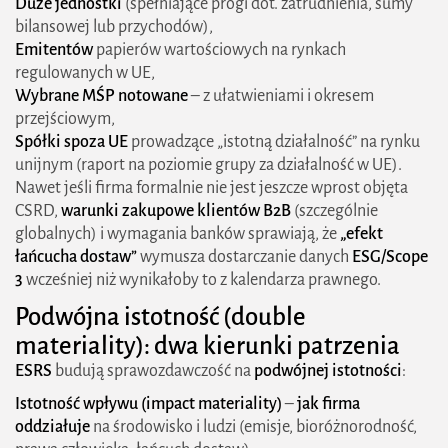
Duże jednostki
(spełniające progi dot. zatrudnienia, sumy
bilansowej lub przychodów),
Emitentów
papierów wartościowych na rynkach
regulowanych w UE,
Wybrane MŚP notowane
– z ułatwieniami i okresem
przejściowym,
Spółki spoza UE
prowadzące „istotną działalność” na rynku
unijnym (raport na poziomie grupy za działalność w UE).
Nawet jeśli firma formalnie nie jest jeszcze wprost objęta
CSRD,
warunki zakupowe klientów B2B
(szczególnie
globalnych) i wymagania banków sprawiają, że
„efekt
łańcucha dostaw”
wymusza dostarczanie danych
ESG/Scope
3
wcześniej niż wynikałoby to z kalendarza prawnego.
Podwójna istotność (double
materiality): dwa kierunki patrzenia
ESRS
budują sprawozdawczość na
podwójnej istotności
:
Istotność wpływu (impact materiality)
–
jak firma
oddziałuje
na środowisko i ludzi (emisje, bioróżnorodność,