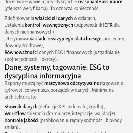
docelowo – w wielu jurysdykcjach –
reasonable assurance
(głębsza weryfikacja). To oznacza konieczność:
Zdefiniowania
właścicieli danych
w działach,
Ustalenia
kontroli wewnętrznych
(odpowiednik
ICFR
dla
2026 zielonestrefy.pl Wszelkie prawa
danych niefinansowych),
zastrzeżone. Treści publikowane w serwisie są
Utrzymywania
śladu rewizyjnego
(
data lineage
, procedury,
chronione prawem autorskim.
dowody źródłowe),
Równoważności
danych ESG i finansowych (uzgadnianie,
spójne jednostki i okresy).
Dane, systemy, tagowanie: ESG to
dyscyplina informacyjna
Raporty muszą być
maszynowo odczytywalne
(tagowanie
cyfrowe), co wymusza porządek w danych. Minimalna
architektura to:
Słownik danych
(definicje KPI, jednostki, źródła),
Workflow
zbierania (formularze, integracje, walidacje),
Kontrole jakości
(próbkowanie, reguły spójności, blokady
zmian),