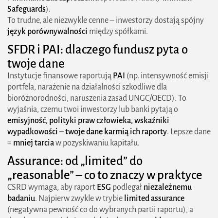
Safeguards
).
To trudne, ale niezwykle cenne – inwestorzy dostają spójny
język porównywalności
między spółkami.
SFDR i PAI: dlaczego fundusz pyta o
twoje dane
Instytucje finansowe raportują
PAI
(np. intensywność emisji
portfela, narażenie na działalności szkodliwe dla
bioróżnorodności, naruszenia zasad UNGC/OECD). To
wyjaśnia, czemu twoi inwestorzy lub banki pytają o
emisyjność, polityki praw człowieka, wskaźniki
wypadkowości
–
twoje dane karmią ich raporty
. Lepsze dane
=
mniej tarcia
w pozyskiwaniu kapitału.
Assurance: od „limited” do
„reasonable” – co to znaczy w praktyce
CSRD wymaga, aby raport
ESG
podlegał
niezależnemu
badaniu
. Najpierw zwykle w trybie
limited assurance
(negatywna pewność co do wybranych partii raportu), a