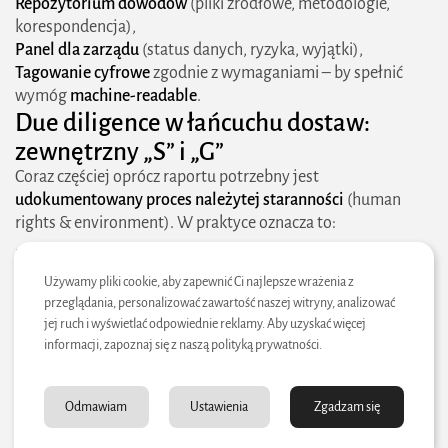
Repozytorium dowodów
(pliki źródłowe, metodologie,
korespondencja),
Panel dla zarządu
(status danych, ryzyka, wyjątki),
Tagowanie cyfrowe
zgodnie z wymaganiami – by spełnić
wymóg
machine-readable
.
Due diligence w łańcuchu dostaw:
zewnętrzny „S” i „G”
Coraz częściej oprócz raportu potrzebny jest
udokumentowany proces należytej staranności
(human
rights & environment). W praktyce oznacza to:
Kodeks dostawcy
z wymaganiami
E/S/G
,
Oceny/ankiety ryzyka
(branża, kraj, skala),
Używamy pliki cookie, aby zapewnić Ci najlepsze wrażenia z
Audyty lub weryfikacje
(zdalne/na miejscu) i
plany
przeglądania, personalizować zawartość naszej witryny, analizować
naprawcze
,
jej ruch i wyświetlać odpowiednie reklamy. Aby uzyskać więcej
informacji, zapoznaj się z naszą polityką prywatności.
Mechanizm
skargowy
dostępny dla pracowników dostawcy,
Eskalacje i – w ostateczności –
wyjście z relacji
przy braku
poprawy.
Odmawiam
Ustawienia
Zgadzam się
Bez tego
S
i
G
są „dziurawe”, a
Scope 3
– niepoliczalny.