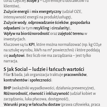
coraz częściej
Scope 3
– czyli emisje u dostawców i u
Regulacje i raportowanie kto musi, co i kiedy
klientów),
Od „dobrowolności” do obowiązku mapa aktów
Zużycie energii
i
mix energetyczny
(udział OZE,
intensywność energii na produkt/usługę),
prawnych, które zmieniły grę
Zużycie wody
,
odprowadzanie ścieków
,
gospodarka
Kto podlega progi, kategorie i „efekt łańcucha
odpadami
(w tym
recykling
i
circularity
),
Wpływ na bioróżnorodność
oraz
zajętość terenu
w
dostaw”
inwestycjach.
Podwójna istotność (double materiality) dwa
Kluczowe są tu
KPI
, które można normalizować (np. kg CO₂e
na sztukę wyrobu, kWh na m² powierzchni) i które poddają
kierunki patrzenia
się
audytowi
. Bez liczb nie ma zarządzania – jest tylko
narracja.
Architektura ESRS co ujawnić i z jaką głębią
S jak
Social
– ludzie i łańcuch wartości
Klimat jako „temat obowiązkowy” i Scope 1-2-3
Filar
S
bada, jak organizacja traktuje
pracowników
,
Taksonomia UE liczby, które łączą „zielone
kontrahentów
i
społeczności
:
intencje” z finansami
BHP
(wskaźniki wypadkowości, działania prewencyjne),
Różnorodność, równość i inkluzywność
(udział kobiet w
SFDR i PAI dlaczego fundusz pyta o twoje dane
zarządzaniu, luka płacowa, dostępność),
Warunki pracy w łańcuchu dostaw
(prawa człowieka, praca
Assurance od „limited” do „reasonable” – co to