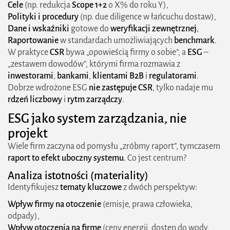
Cele
(np. redukcja
Scope 1+2
o X% do roku Y),
Polityki i procedury
(np. due diligence w łańcuchu dostaw),
4) Ludzie i produktywność
Dane i wskaźniki
gotowe do
weryfikacji zewnętrznej
,
5) Ryzyko i odporność
Raportowanie
w standardach umożliwiających
benchmark
.
W praktyce
CSR
bywa „opowieścią firmy o sobie”, a
ESG
–
„Quick wins” na pierwsze 90 dni małe ruchy, duży
„zestawem dowodów”, którymi firma rozmawia z
efekt
inwestorami
,
bankami
,
klientami B2B
i
regulatorami
.
Dobrze wdrożone ESG
nie zastępuje CSR
, tylko nadaje mu
Energia i środowisko
rdzeń liczbowy
i
rytm zarządczy
.
Łańcuch dostaw i zakupy
ESG jako system zarządzania, nie
projekt
Ludzie i ład
Wiele firm zaczyna od pomysłu „zróbmy raport”, tymczasem
Dane i raportowanie
raport to efekt uboczny systemu
. Co jest centrum?
Jak policzyć ROI z ESG prosta metodyka
Analiza
istotności
(materiality)
Identyfikujesz
tematy kluczowe
z dwóch perspektyw:
Jak wbudować ESG w P&L i budżet CAPEX/OPEX
Wpływ firmy na otoczenie
(emisje, prawa człowieka,
Co często nie działa i jak to naprawić
odpady),
Wpływ otoczenia na firmę
(ceny energii, dostęp do wody,