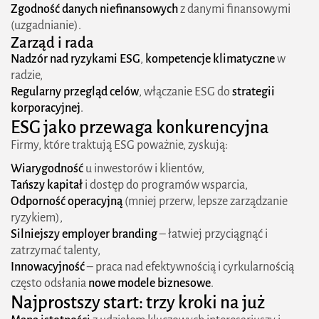
Zgodność danych niefinansowych
z danymi finansowymi
(uzgadnianie).
Zarząd i rada
Nadzór nad ryzykami ESG
,
kompetencje klimatyczne
w
radzie,
Regularny przegląd celów
, włączanie ESG do
strategii
korporacyjnej
.
ESG jako przewaga konkurencyjna
Firmy, które traktują ESG poważnie, zyskują:
Wiarygodność
u inwestorów i klientów,
Tańszy kapitał
i dostęp do programów wsparcia,
Odporność operacyjną
(mniej przerw, lepsze zarządzanie
ryzykiem),
Silniejszy employer branding
– łatwiej przyciągnąć i
zatrzymać talenty,
Innowacyjność
– praca nad efektywnością i cyrkularnością
często odsłania
nowe modele biznesowe
.
Najprostszy start: trzy kroki na już