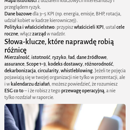
Mapa istotności
z udziałem kluczowych interesariuszy i
przeglądem ryzyk.
Dane bazowe
dla 3–5 KPI (np. energia, emisje, BHP, rotacja,
udział kobiet w kadrze kierowniczej).
Polityka i właścicielstwo
: przypisz
właścicieli KPI
, ustal
cele
roczne
, włącz
zarząd
w nadzór.
Słowa-klucze, które naprawdę robią
różnicę
Mierzalność
,
istotność
,
ryzyko
,
ład
,
dane źródłowe
,
assurance
,
Scope 1–3
,
kodeks dostawcy
,
różnorodność
,
dekarbonizacja
,
circularity
,
whistleblowing
. Jeżeli te pojęcia
pojawiają się w twojej organizacji nie tylko w prezentacji, ale
i w
kalendarzu działań
, możesz powiedzieć, że rozumiesz
ESG co to
– i że robisz z tego
przewagę operacyjną
, a nie
tylko rozdział w raporcie.