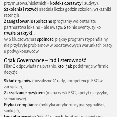
przymusowa/nieletnich –
kodeks dostawcy
i audyty),
znaczy w praktyce
Szkolenia i rozwój
(średnia liczba godzin szkoleń, wskaźniki
retencji),
Dane, systemy, tagowanie ESG to dyscyplina
Zaangażowanie społeczne
(programy wolontariatu,
informacyjna
partnerstwa lokalne – ale uwaga:
S
to nie eventy, tylko
trwałe praktyki
).
Due diligence w łańcuchu dostaw zewnętrzny
W S kluczowa jest
spójność
: piękny program stypendialny
„S” i „G”
nie przykryje problemów w podstawowych warunkach pracy
u podwykonawców.
Jak się przygotować mapa dojścia od „zera” do
G jak
Governance
– ład i sterowność
pierwszego raportu
Filar
G
odpowiada na pytanie,
kto
i
jak
podejmuje w firmie
Krok 1 – Diagnostyka i matryca istotności
decyzje:
Skład organów
(niezależność rady, kompetencje ESG w
Krok 2 – Model danych i właściciele
zarządzie),
Krok 3 – Polityki i cele
Zarządzanie ryzykiem
(mapa ryzyk ESG, apetyt na ryzyko,
scenariusze),
Krok 4 – Kontrole i assurance-readiness
Etyka i compliance
(polityka antykorupcyjna, sygnaliści,
sankcje),
Krok 5 – Taksonomia i SFDR-ready
Ład informacyjny
(jakość danych, kontrola wewnętrzna,