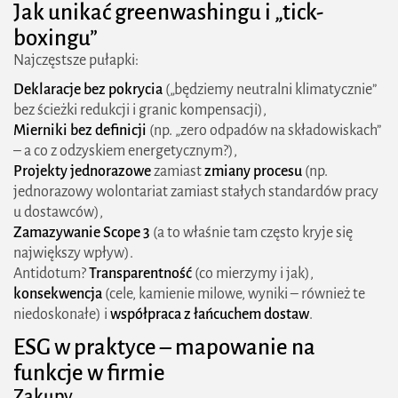
Jak unikać
greenwashingu
i „tick-
boxingu”
Najczęstsze pułapki:
Deklaracje bez pokrycia
(„będziemy neutralni klimatycznie”
bez ścieżki redukcji i granic kompensacji),
Mierniki bez definicji
(np. „zero odpadów na składowiskach”
– a co z odzyskiem energetycznym?),
Projekty jednorazowe
zamiast
zmiany procesu
(np.
jednorazowy wolontariat zamiast stałych standardów pracy
u dostawców),
Zamazywanie Scope 3
(a to właśnie tam często kryje się
największy wpływ).
Antidotum?
Transparentność
(co mierzymy i jak),
konsekwencja
(cele, kamienie milowe, wyniki – również te
niedoskonałe) i
współpraca z łańcuchem dostaw
.
ESG w praktyce – mapowanie na
funkcje w firmie
Zakupy