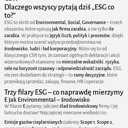
Dlaczego wszyscy pytają dziś „ESG co
Co ESG zmienia w finansach i sprzedaży
to?”
Jak unikać greenwashingu i „tick-boxingu”
ESG to skrót od
Environmental, Social, Governance
– trzech
obszarów, które opisują
jak firma zarabia
, a nie tylko
ile
ESG w praktyce – mapowanie na funkcje w firmie
zarabia
. W praktyce to
język liczb, polityk i procesów
, dzięki
Zakupy
którym można ocenić wpływ przedsiębiorstwa na
środowisko
,
ludzi
i
ład korporacyjny
. Różni się to od
Operacje
klasycznego CSR tym, że zamiast ogólnych deklaracji i akcji
wizerunkowych stawiamy na
mierzalne wskaźniki
,
ryzyka
,
HR
cele na horyzont czasowy
i
odpowiedzialność zarządu
. ESG
Finanse
nie jest dodatkiem do strategii – to
ramy decyzyjne
, które
przenikają sprzedaż, zakupy, finanse, HR i operacje.
Zarząd i rada
Trzy filary ESG – co naprawdę mierzymy
ESG jako przewaga konkurencyjna
E jak
Environmental
– środowisko
W filarze
E
pytamy: jaki jest
ślad środowiskowy
firmy i jej
Najprostszy start trzy kroki na już
łańcucha dostaw? Najczęściej mierzone wielkości to:
Słowa-klucze, które naprawdę robią różnicę
Emisje gazów cieplarnianych
(zakresy
Scope 1
,
Scope 2
,