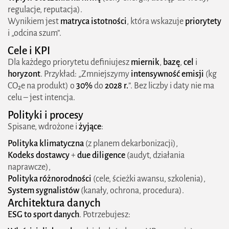
Mini-studium jak wygląda rok z ESG w firmie
regulacje, reputacja).
średniej wielkości
Wynikiem jest
matryca istotności
, która wskazuje
priorytety
i „odcina szum”.
Mapowanie korzyści na role w organizacji
Cele i
KPI
Lista kontrolna „dzisiaj vs. za 6 miesięcy”
Dla każdego priorytetu definiujesz
miernik
,
bazę
,
cel
i
horyzont
. Przykład: „Zmniejszymy
intensywność emisji
(kg
Esencja części trzeciej
CO₂e na produkt) o
30%
do
2028 r.
”. Bez liczby i daty nie ma
celu – jest intencja.
FAQ ESG – co to
Polityki i procesy
ESG co to znaczy w praktyce?
Spisane, wdrożone i
żyjące
:
Na czym polega różnica między ESG a CSR?
Polityka klimatyczna
(z planem dekarbonizacji),
Kodeks dostawcy
+
due diligence
(audyt, działania
Kto musi raportować ESG i według jakich
naprawcze),
Polityka różnorodności
standardów?
(cele, ścieżki awansu, szkolenia),
System sygnalistów
(kanały, ochrona, procedura).
Jakie są korzyści biznesowe z ESG?
Architektura danych
ESG to sport danych
. Potrzebujesz:
Od czego zacząć wdrażanie ESG w firmie?