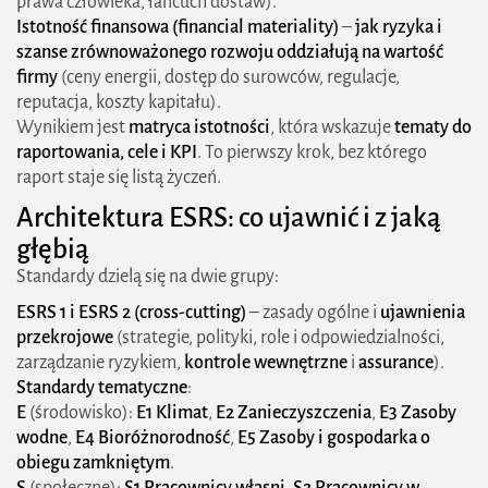
prawa człowieka, łańcuch dostaw).
Istotność finansowa (financial materiality)
–
jak ryzyka i
szanse zrównoważonego rozwoju oddziałują na wartość
firmy
(ceny energii, dostęp do surowców, regulacje,
reputacja, koszty kapitału).
Wynikiem jest
matryca istotności
, która wskazuje
tematy do
raportowania, cele i KPI
. To pierwszy krok, bez którego
raport staje się listą życzeń.
Architektura ESRS: co ujawnić i z jaką
głębią
Standardy dzielą się na dwie grupy:
ESRS 1 i ESRS 2 (cross-cutting)
– zasady ogólne i
ujawnienia
przekrojowe
(strategie, polityki, role i odpowiedzialności,
zarządzanie ryzykiem,
kontrole wewnętrzne
i
assurance
).
Standardy tematyczne
:
E
(środowisko):
E1 Klimat
,
E2 Zanieczyszczenia
,
E3 Zasoby
wodne
,
E4 Bioróżnorodność
,
E5 Zasoby i gospodarka o
obiegu zamkniętym
.