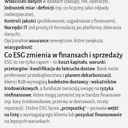
Właścicieli danych
w działach (zakupy, HR, operacje),
Jednostek miar
i
definicji
(np. co liczymy jako odpady
niebezpieczne),
Kontroli jakości
(próbkowanie, uzgadnianie z finansami),
Narzędzi IT
(od prostych formularzy po platformy zbierania
danych),
Opcjonalnie
assurance
zewnętrzne, które zwiększa
wiarygodność
.
Co ESG zmienia w finansach i sprzedaży
ESG to nie tylko raport – to
koszt kapitału
,
warunki
przetargów
i
kwalifikacja do łańcucha dostaw
. Bank może
preferować przedsiębiorstwa z
planem dekarbonizacji
,
klienci B2B wymagają
kodeksów dostawcy
i
wskaźników
środowiskowych
, a fundusze zwracają uwagę na
ryzyka
niefinansowe
, które mogą zamienić się w bardzo finansowe
(np. kary środowiskowe, przerwy w dostawach, straty
reputacji). Dobre ESG bywa
„przepustką”
– pozwala
wejść
na listę
u wymagającego klienta lub
pozyskać finansowanie
na lepszych warunkach.