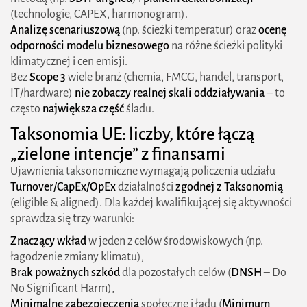
(technologie, CAPEX, harmonogram).
Analizę scenariuszową
(np. ścieżki temperatur) oraz
ocenę
odporności modelu biznesowego
na różne ścieżki polityki
klimatycznej i cen emisji.
Bez
Scope 3
wiele branż (chemia, FMCG, handel, transport,
IT/hardware)
nie zobaczy realnej skali oddziaływania
– to
często
największa część
śladu.
Taksonomia UE: liczby, które łączą
„zielone intencje” z finansami
Ujawnienia taksonomiczne wymagają policzenia udziału
Turnover/CapEx/OpEx
działalności
zgodnej z Taksonomią
(eligible & aligned). Dla każdej kwalifikującej się aktywności
sprawdza się trzy warunki:
Znaczący wkład
w jeden z celów środowiskowych (np.
łagodzenie zmiany klimatu),
Brak poważnych szkód
dla pozostałych celów (
DNSH
– Do
No Significant Harm),
Minimalne zabezpieczenia
społeczne i ładu (
Minimum