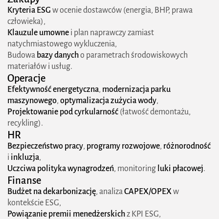
Kryteria ESG
w ocenie dostawców (energia, BHP, prawa
człowieka),
Klauzule umowne
i plan naprawczy zamiast
natychmiastowego wykluczenia,
Budowa
bazy danych
o parametrach środowiskowych
materiałów i usług.
Operacje
Efektywność energetyczna
,
modernizacja parku
maszynowego
,
optymalizacja zużycia wody
,
Projektowanie pod cyrkularność
(łatwość demontażu,
recykling).
HR
Bezpieczeństwo pracy
,
programy rozwojowe
,
różnorodność
i
inkluzja
,
Uczciwa polityka wynagrodzeń
, monitoring
luki płacowej
.
Finanse
Budżet na dekarbonizację
, analiza
CAPEX/OPEX
w
kontekście ESG,
Powiązanie premii menedżerskich
z KPI ESG,