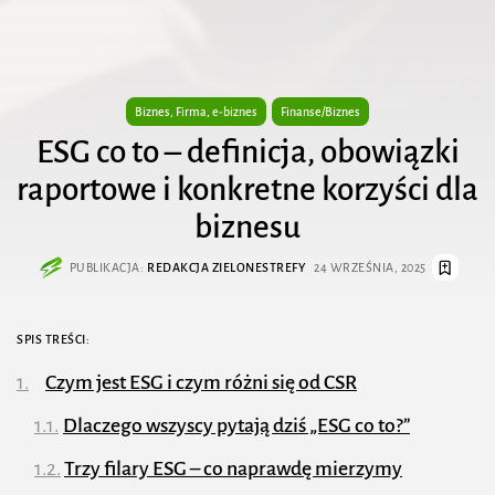
Biznes, Firma, e-biznes
Finanse/Biznes
ESG co to – definicja, obowiązki
raportowe i konkretne korzyści dla
biznesu
PUBLIKACJA:
REDAKCJA ZIELONESTREFY
24 WRZEŚNIA, 2025
SPIS TREŚCI:
Czym jest ESG i czym różni się od CSR
Dlaczego wszyscy pytają dziś „ESG co to?”
Trzy filary ESG – co naprawdę mierzymy