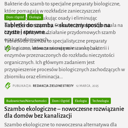
Bakterie do szamb to specjalne preparaty biologiczne,
które pomagają w rozkładzie zanieczyszczeń
organicznych, redukując osady i eliminując
Dom i Ogród
Ekologia
Tabletki do szamba – skuteczny sposób na
nieprzyjemne zapachy. Stosowanie bakterii pozwala na
czyste i sprawne...
bardziej efektywne działanie przydomowych szamb
oraz przydomowych...
Tabletki do szamba to specjalistyczne preparaty
biologiczne, które zawierają mieszankę bakterii i
PUBLIKACJA:
REDAKCJA ZIELONESTREFY
12 MARCA, 2025
enzymów przeznaczonych do rozkładu nieczystości
organicznych. Ich głównym zadaniem jest
przyspieszenie procesów biologicznych zachodzących w
zbiorniku oraz eliminacja...
PUBLIKACJA:
REDAKCJA ZIELONESTREFY
12 MARCA, 2025
Budownictwo/Nieruchomości
Dom i Ogród
Ekologia
Technologia
Szambo ekologiczne – nowoczesne rozwiązanie
dla domów bez kanalizacji
Szambo ekologiczne to nowoczesna alternatywa dla