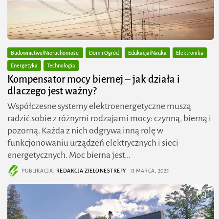
Budownictwo/Nieruchomości
Dom i Ogród
Edukacja/Nauka
Elektronika
Energetyka
Technologia
Kompensator mocy biernej – jak działa i
dlaczego jest ważny?
Współczesne systemy elektroenergetyczne muszą
radzić sobie z różnymi rodzajami mocy: czynną, bierną i
pozorną. Każda z nich odgrywa inną rolę w
funkcjonowaniu urządzeń elektrycznych i sieci
energetycznych. Moc bierna jest...
PUBLIKACJA:
REDAKCJA ZIELONESTREFY
13 MARCA, 2025