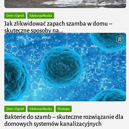
Dom i Ogród
Edukacja/Nauka
Jak zlikwidować zapach szamba w domu –
skuteczne sposoby na...
Nieprzyjemny zapach szamba w domu to problem,
który może mieć wiele przyczyn. Najczęściej jest on
efektem nieprawidłowego działania instalacji
kanalizacyjnej lub problemów ze zbiornikiem na ścieki.
Charakterystyczny, ostry zapach siarkowodoru,...
PUBLIKACJA:
REDAKCJA ZIELONESTREFY
12 MARCA, 2025
Dom i Ogród
Edukacja/Nauka
Ekologia
Bakterie do szamb – skuteczne rozwiązanie dla
domowych systemów kanalizacyjnych