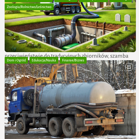
Zoologia/Rolnictwo/Leśnictwo
Szambo ekologiczne – cena z montażem i
kluczowe informacje przed...
Szambo ekologiczne to nowoczesne rozwiązanie do
gromadzenia i częściowego oczyszczania ścieków w
miejscach, gdzie nie ma dostępu do kanalizacji. W
przeciwieństwie do tradycyjnych zbiorników, szamba
Dom i Ogród
Edukacja/Nauka
Finanse/Biznes
ekologiczne wykorzystują naturalne procesy filtracji...
Wywóz szamba – cena , czynniki wpływające na
PUBLIKACJA:
REDAKCJA ZIELONESTREFY
12 MARCA, 2025
koszt i...
Regularny wywóz szamba to konieczność dla właścicieli
nieruchomości, które nie są podłączone do miejskiej
sieci kanalizacyjnej. Koszt wywozu może się znacznie
różnić w zależności od lokalizacji, pojemności
zbiornika, częstotliwości usług...
PUBLIKACJA:
REDAKCJA ZIELONESTREFY
12 MARCA, 2025