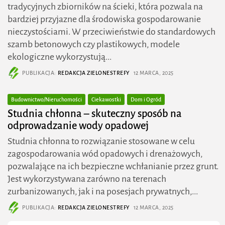
tradycyjnych zbiorników na ścieki, która pozwala na
bardziej przyjazne dla środowiska gospodarowanie
nieczystościami. W przeciwieństwie do standardowych
szamb betonowych czy plastikowych, modele
ekologiczne wykorzystują...
PUBLIKACJA:
REDAKCJA ZIELONESTREFY
12 MARCA, 2025
Budownictwo/Nieruchomości
Ciekawostki
Dom i Ogród
Studnia chłonna – skuteczny sposób na
odprowadzanie wody opadowej
Studnia chłonna to rozwiązanie stosowane w celu
zagospodarowania wód opadowych i drenażowych,
pozwalające na ich bezpieczne wchłanianie przez grunt.
Jest wykorzystywana zarówno na terenach
zurbanizowanych, jak i na posesjach prywatnych,...
PUBLIKACJA:
REDAKCJA ZIELONESTREFY
12 MARCA, 2025