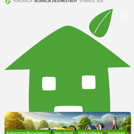
PUBLIKACJA:
REDAKCJA ZIELONESTREFY
12 MARCA, 2025
Budownictwo/Nieruchomości
Dom i Ogród
Edukacja/Nauka
Technologia