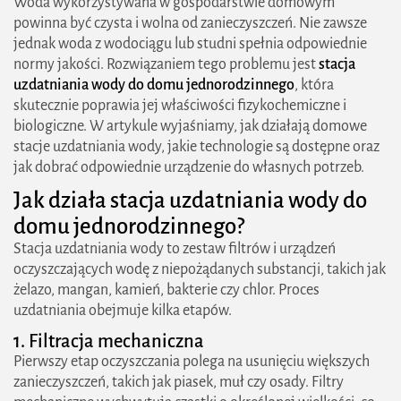
Woda wykorzystywana w gospodarstwie domowym
2. Stacje uzdatniania wody ze studni
powinna być czysta i wolna od zanieczyszczeń. Nie zawsze
3. Kompaktowe systemy uzdatniania wody
jednak woda z wodociągu lub studni spełnia odpowiednie
normy jakości. Rozwiązaniem tego problemu jest
stacja
Jak dobrać odpowiednią stację uzdatniania wody?
uzdatniania wody do domu jednorodzinnego
, która
skutecznie poprawia jej właściwości fizykochemiczne i
1. Analiza jakości wody
biologiczne. W artykule wyjaśniamy, jak działają domowe
stacje uzdatniania wody, jakie technologie są dostępne oraz
2. Dobór odpowiednich filtrów
jak dobrać odpowiednie urządzenie do własnych potrzeb.
3. Dopasowanie wydajności systemu
Jak działa stacja uzdatniania wody do
4. Koszty zakupu i eksploatacji
domu jednorodzinnego?
Stacja uzdatniania wody to zestaw filtrów i urządzeń
Najczęstsze problemy i ich rozwiązania
oczyszczających wodę z niepożądanych substancji, takich jak
1. Zbyt szybkie zużycie wkładów filtracyjnych
żelazo, mangan, kamień, bakterie czy chlor. Proces
uzdatniania obejmuje kilka etapów.
2. Twarda woda pomimo zastosowania
1. Filtracja mechaniczna
zmiękczacza
Pierwszy etap oczyszczania polega na usunięciu większych
zanieczyszczeń, takich jak piasek, muł czy osady. Filtry
3. Obniżony przepływ wody