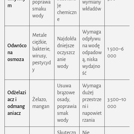
poprawa
wymiany
m
je
smaku
wkładów
chemiczn
wody
e
Wymaga
Metale
Najdokła
odpływu
ciężkie,
Odwróco
dniejsze
na wodę
bakterie,
1 500–6
na
oczyszcz
odpadow
wirusy,
000
osmoza
anie
ą, niska
pestycyd
wody
wydajno
y
ść
Usuwa
Wymaga
Odżelazi
brązowe
dużej
acz i
Żelazo,
osady,
przestrze
3 500–10
odmang
mangan
poprawia
ni i
000
aniacz
smak
napowiet
wody
rzania
Skuteczn
Nie