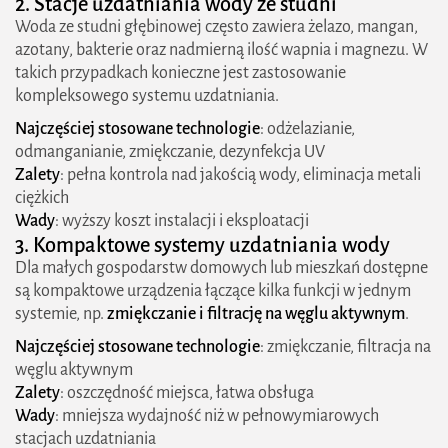
2. Stacje uzdatniania wody ze studni
Woda ze studni głębinowej często zawiera żelazo, mangan,
azotany, bakterie oraz nadmierną ilość wapnia i magnezu. W
takich przypadkach konieczne jest zastosowanie
kompleksowego systemu uzdatniania.
Najczęściej stosowane technologie
: odżelazianie,
odmanganianie, zmiękczanie, dezynfekcja UV
Zalety
: pełna kontrola nad jakością wody, eliminacja metali
ciężkich
Wady
: wyższy koszt instalacji i eksploatacji
3. Kompaktowe systemy uzdatniania wody
Dla małych gospodarstw domowych lub mieszkań dostępne
są kompaktowe urządzenia łączące kilka funkcji w jednym
systemie, np.
zmiękczanie i filtrację na węglu aktywnym
.
Najczęściej stosowane technologie
: zmiękczanie, filtracja na
węglu aktywnym
Zalety
: oszczędność miejsca, łatwa obsługa
Wady
: mniejsza wydajność niż w pełnowymiarowych
stacjach uzdatniania