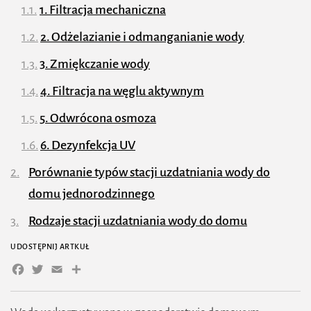
1. Filtracja mechaniczna
2. Odżelazianie i odmanganianie wody
3. Zmiękczanie wody
4. Filtracja na węglu aktywnym
5. Odwrócona osmoza
6. Dezynfekcja UV
Porównanie typów stacji uzdatniania wody do
domu jednorodzinnego
Rodzaje stacji uzdatniania wody do domu
jednorodzinnego
UDOSTĘPNIJ ARTKUŁ
Facebook
Twitter
Email
Share
1. Stacje uzdatniania wody dla wody
wodociągowej