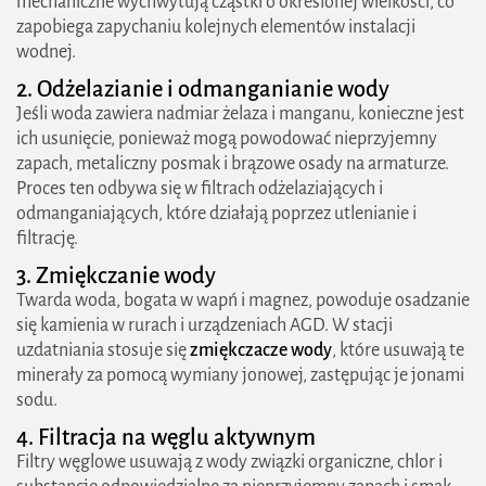
mechaniczne wychwytują cząstki o określonej wielkości, co
zapobiega zapychaniu kolejnych elementów instalacji
wodnej.
2. Odżelazianie i odmanganianie wody
Jeśli woda zawiera nadmiar żelaza i manganu, konieczne jest
ich usunięcie, ponieważ mogą powodować nieprzyjemny
zapach, metaliczny posmak i brązowe osady na armaturze.
Proces ten odbywa się w filtrach odżelaziających i
odmanganiających, które działają poprzez utlenianie i
filtrację.
3. Zmiękczanie wody
Twarda woda, bogata w wapń i magnez, powoduje osadzanie
się kamienia w rurach i urządzeniach AGD. W stacji
uzdatniania stosuje się
zmiękczacze wody
, które usuwają te
minerały za pomocą wymiany jonowej, zastępując je jonami
sodu.
4. Filtracja na węglu aktywnym
Filtry węglowe usuwają z wody związki organiczne, chlor i