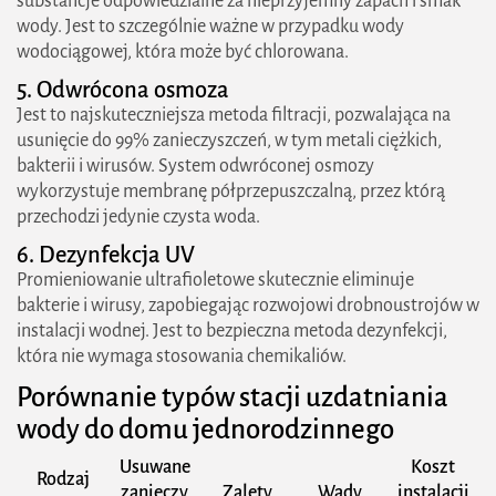
substancje odpowiedzialne za nieprzyjemny zapach i smak
wody. Jest to szczególnie ważne w przypadku wody
wodociągowej, która może być chlorowana.
5. Odwrócona osmoza
Jest to najskuteczniejsza metoda filtracji, pozwalająca na
usunięcie do 99% zanieczyszczeń, w tym metali ciężkich,
bakterii i wirusów. System odwróconej osmozy
wykorzystuje membranę półprzepuszczalną, przez którą
przechodzi jedynie czysta woda.
6. Dezynfekcja UV
Promieniowanie ultrafioletowe skutecznie eliminuje
bakterie i wirusy, zapobiegając rozwojowi drobnoustrojów w
instalacji wodnej. Jest to bezpieczna metoda dezynfekcji,
która nie wymaga stosowania chemikaliów.
Porównanie typów stacji uzdatniania
wody do domu jednorodzinnego
Usuwane
Koszt
Rodzaj
zanieczy
Zalety
Wady
instalacji