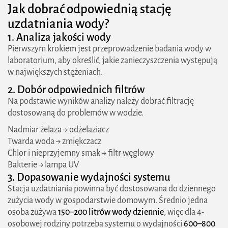
Jak dobrać odpowiednią stację
uzdatniania wody?
1. Analiza jakości wody
Pierwszym krokiem jest przeprowadzenie badania wody w
laboratorium, aby określić, jakie zanieczyszczenia występują
w największych stężeniach.
2. Dobór odpowiednich filtrów
Na podstawie wyników analizy należy dobrać filtrację
dostosowaną do problemów w wodzie.
Nadmiar żelaza → odżelaziacz
Twarda woda → zmiękczacz
Chlor i nieprzyjemny smak → filtr węglowy
2026 zielonestrefy.pl Wszelkie prawa
Bakterie → lampa UV
zastrzeżone. Treści publikowane w serwisie są
3. Dopasowanie wydajności systemu
chronione prawem autorskim.
Stacja uzdatniania powinna być dostosowana do dziennego
zużycia wody w gospodarstwie domowym. Średnio jedna
osoba zużywa
150–200 litrów wody dziennie
, więc dla 4-
osobowej rodziny potrzeba systemu o wydajności
600–800