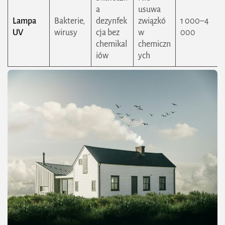
a
usuwa
Lampa
Bakterie,
dezynfek
związkó
1 000–4
UV
wirusy
cja bez
w
000
chemikal
chemiczn
iów
ych