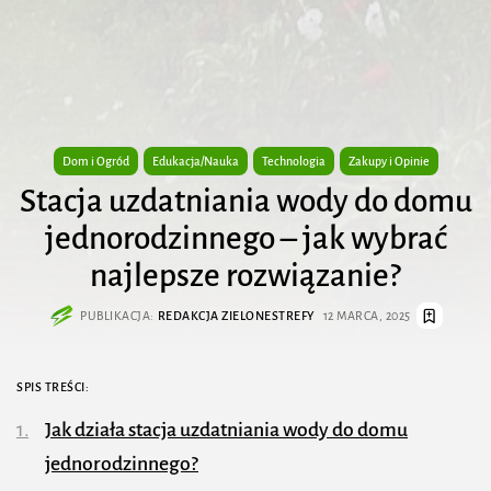
Dom i Ogród
Edukacja/Nauka
Technologia
Zakupy i Opinie
Stacja uzdatniania wody do domu
jednorodzinnego – jak wybrać
najlepsze rozwiązanie?
PUBLIKACJA:
REDAKCJA ZIELONESTREFY
12 MARCA, 2025
SPIS TREŚCI:
Jak działa stacja uzdatniania wody do domu
jednorodzinnego?