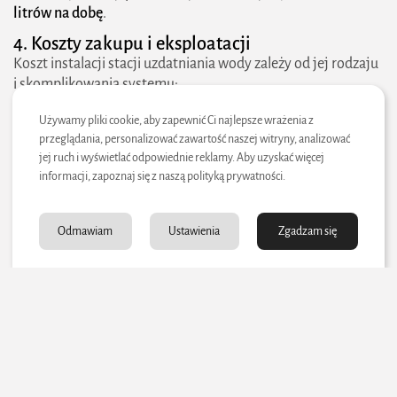
litrów na dobę
.
4. Koszty zakupu i eksploatacji
Koszt instalacji stacji uzdatniania wody zależy od jej rodzaju
i skomplikowania systemu:
Filtracja mechaniczna:
500–1 500 zł
Używamy pliki cookie, aby zapewnić Ci najlepsze wrażenia z
Zmiękczacze wody:
2 500–7 000 zł
przeglądania, personalizować zawartość naszej witryny, analizować
Odwrócona osmoza:
1 500–6 000 zł
jej ruch i wyświetlać odpowiednie reklamy. Aby uzyskać więcej
Pełna stacja uzdatniania:
5 000–15 000 zł
informacji, zapoznaj się z naszą polityką prywatności.
Odmawiam
Ustawienia
Zgadzam się