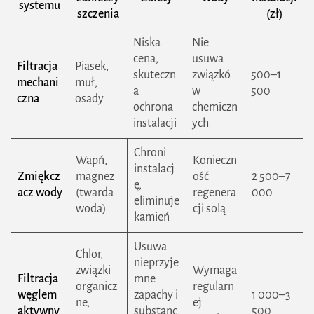
systemu
szczenia
(zł)
Niska
Nie
cena,
usuwa
Filtracja
Piasek,
skuteczn
związkó
500–1
mechani
muł,
a
w
500
czna
osady
ochrona
chemiczn
instalacji
ych
Chroni
Wapń,
Konieczn
instalacj
Zmiękcz
magnez
ość
2 500–7
ę,
acz wody
(twarda
regenera
000
eliminuje
woda)
cji solą
kamień
Usuwa
Chlor,
nieprzyje
związki
Wymaga
Filtracja
mne
organicz
regularn
węglem
zapachy i
1 000–3
ne,
ej
aktywny
substanc
500