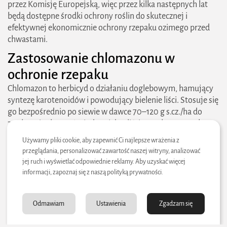
przez Komisję Europejską, więc przez kilka następnych lat
będą dostępne środki ochrony roślin do skutecznej i
efektywnej ekonomicznie ochrony rzepaku ozimego przed
chwastami.
​Zastosowanie chlomazonu w
ochronie rzepaku
2026 zielonestrefy.pl Wszelkie prawa
Chlomazon to herbicyd o działaniu doglebowym, hamujący
zastrzeżone. Treści publikowane w serwisie są
syntezę karotenoidów i powodujący bielenie liści. Stosuje się
chronione prawem autorskim.
go bezpośrednio po siewie w dawce 70–120 g s.cz./ha do
zwalczania chwastów jedno- i dwuliściennych. W rzepaku
często łączy się go z metazachlorem lub napropamidem, co
Używamy pliki cookie, aby zapewnić Ci najlepsze wrażenia z
wzmacnia skuteczność. Kluczowe jest dobre przygotowanie
przeglądania, personalizować zawartość naszej witryny, analizować
gleby – wyrównanie i usunięcie brył oraz resztek roślinnych.
jej ruch i wyświetlać odpowiednie reklamy. Aby uzyskać więcej
Obecnie chlomazon jest dostępny i zarejestrowany do
informacji, zapoznaj się z naszą polityką prywatności.
stosowania do 3 dni po siewie.
Zobacz również:
Odmawiam
Ustawienia
Zgadzam się