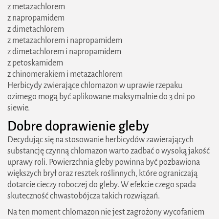
z metazachlorem
z napropamidem
z dimetachlorem
z metazachlorem i napropamidem
z dimetachlorem i napropamidem
z petoskamidem
z chinomerakiem i metazachlorem
Herbicydy zwierające chlomazon w uprawie rzepaku
ozimego mogą być aplikowane maksymalnie do 3 dni po
siewie.
​Dobre doprawienie gleby
Decydując się na stosowanie herbicydów zawierających
substancję czynną chlomazon warto zadbać o wysoką jakość
uprawy roli. Powierzchnia gleby powinna być pozbawiona
większych brył oraz resztek roślinnych, które ograniczają
dotarcie cieczy roboczej do gleby. W efekcie czego spada
skuteczność chwastobójcza takich rozwiązań.
Na ten moment chlomazon nie jest zagrożony wycofaniem