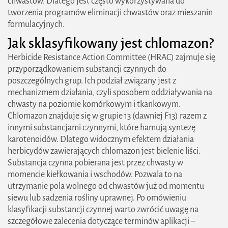
chwastów. Dlatego jest często wykorzystywana do
tworzenia programów eliminacji chwastów oraz mieszanin
formulacyjnych.
​Jak sklasyfikowany jest chlomazon?
Herbicide Resistance Action Committee (HRAC) zajmuje się
przyporządkowaniem substancji czynnych do
poszczególnych grup. Ich podział związany jest z
mechanizmem działania, czyli sposobem oddziaływania na
chwasty na poziomie komórkowym i tkankowym.
Chlomazon znajduje się w grupie 13 (dawniej F13) razem z
innymi substancjami czynnymi, które hamują syntezę
karotenoidów. Dlatego widocznym efektem działania
herbicydów zawierających chlomazon jest bielenie liści.
Substancja czynna pobierana jest przez chwasty w
momencie kiełkowania i wschodów. Pozwala to na
utrzymanie pola wolnego od chwastów już od momentu
siewu lub sadzenia rośliny uprawnej. Po omówieniu
klasyfikacji substancji czynnej warto zwrócić uwagę na
szczegółowe zalecenia dotyczące terminów aplikacji –