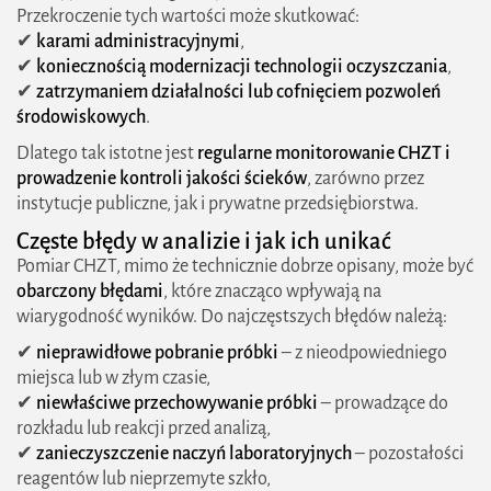
Przekroczenie tych wartości może skutkować:
✔
karami administracyjnymi
,
✔
koniecznością modernizacji technologii oczyszczania
,
✔
zatrzymaniem działalności lub cofnięciem pozwoleń
środowiskowych
.
Dlatego tak istotne jest
regularne monitorowanie CHZT i
prowadzenie kontroli jakości ścieków
, zarówno przez
instytucje publiczne, jak i prywatne przedsiębiorstwa.
Częste błędy w analizie i jak ich unikać
Pomiar CHZT, mimo że technicznie dobrze opisany, może być
obarczony błędami
, które znacząco wpływają na
wiarygodność wyników. Do najczęstszych błędów należą:
✔
nieprawidłowe pobranie próbki
– z nieodpowiedniego
miejsca lub w złym czasie,
✔
niewłaściwe przechowywanie próbki
– prowadzące do
rozkładu lub reakcji przed analizą,
✔
zanieczyszczenie naczyń laboratoryjnych
– pozostałości
reagentów lub nieprzemyte szkło,