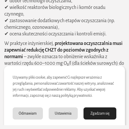
✔ dobór technologii oczyszczania,
✔ wielkość reaktorów biologicznych i komór osadu
czynnego,
✔ zastosowanie dodatkowych etapów oczyszczania (np.
chemicznego, ozonowania),
✔ ocena skuteczności oczyszczania i kontroli emisji.
W praktyce inżynierskiej,
projektowana oczyszczalnia musi
zapewniać redukcję CHZT do poziomów zgodnych z
normami
– zwykle oznacza to obniżenie wskaźnika z
wartości rzędu 600–1000 mg O₂/l (dla ścieków surowych) do
poziomu
poniżej 125 mg O₂/l w ściekach oczyszczonych
.
Używamy pliki cookie, aby zapewnić Ci najlepsze wrażenia z
Etapy oczyszczania, które redukują CHZT:
przeglądania, personalizować zawartość naszej witryny, analizować
✔
oczyszczanie mechaniczne
– usuwa zawiesiny, ale ma
jej ruch i wyświetlać odpowiednie reklamy. Aby uzyskać więcej
niewielki wpływ na CHZT,
informacji, zapoznaj się z naszą polityką prywatności.
✔
oczyszczanie biologiczne (tlenowe)
– główny etap
rozkładu substancji organicznych,
✔
procesy chemiczne (koagulacja, utlenianie)
– redukują
Odmawiam
Ustawienia
Zgadzam się
CHZT trudnych do biodegradacji związków,
✔
metody zaawansowane
– np. ozonowanie, fotokataliza,