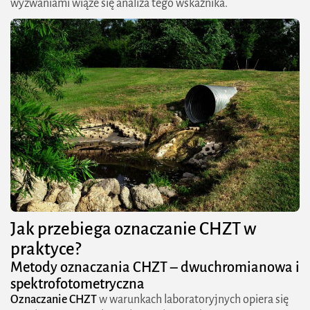
wyzwaniami wiąże się analiza tego wskaźnika.
Jak przebiega oznaczanie CHZT w
praktyce?
Metody oznaczania CHZT – dwuchromianowa i
spektrofotometryczna
Oznaczanie CHZT
w warunkach laboratoryjnych opiera się