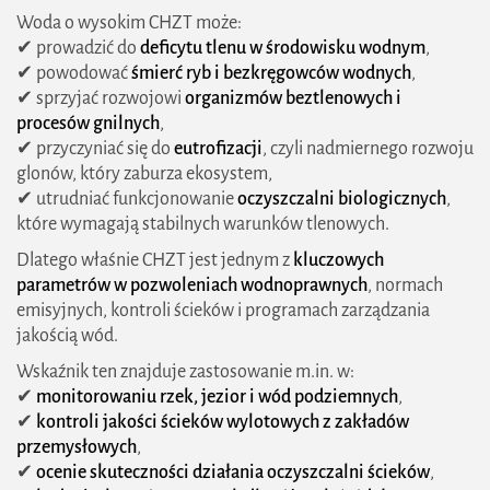
Woda o wysokim CHZT może:
Jak można obniżyć CHZT w ściekach?
✔ prowadzić do
deficytu tlenu w środowisku wodnym
,
✔ powodować
śmierć ryb i bezkręgowców wodnych
,
✔ sprzyjać rozwojowi
organizmów beztlenowych i
procesów gnilnych
,
✔ przyczyniać się do
eutrofizacji
, czyli nadmiernego rozwoju
glonów, który zaburza ekosystem,
✔ utrudniać funkcjonowanie
oczyszczalni biologicznych
,
które wymagają stabilnych warunków tlenowych.
Dlatego właśnie CHZT jest jednym z
kluczowych
parametrów w pozwoleniach wodnoprawnych
, normach
emisyjnych, kontroli ścieków i programach zarządzania
jakością wód.
Wskaźnik ten znajduje zastosowanie m.in. w:
✔
monitorowaniu rzek, jezior i wód podziemnych
,
✔
kontroli jakości ścieków wylotowych z zakładów
przemysłowych
,
✔
ocenie skuteczności działania oczyszczalni ścieków
,