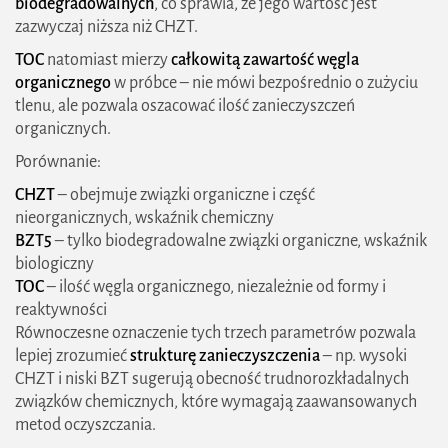
biodegradowalnych
, co sprawia, że jego wartość jest
zazwyczaj niższa niż CHZT.
TOC
natomiast mierzy
całkowitą zawartość węgla
organicznego
w próbce – nie mówi bezpośrednio o zużyciu
tlenu, ale pozwala oszacować ilość zanieczyszczeń
organicznych.
Porównanie:
CHZT
– obejmuje związki organiczne i część
nieorganicznych, wskaźnik chemiczny
BZT5
– tylko biodegradowalne związki organiczne, wskaźnik
biologiczny
TOC
– ilość węgla organicznego, niezależnie od formy i
reaktywności
Równoczesne oznaczenie tych trzech parametrów pozwala
lepiej zrozumieć
strukturę zanieczyszczenia
– np. wysoki
CHZT i niski BZT sugerują obecność trudnorozkładalnych
związków chemicznych, które wymagają zaawansowanych
metod oczyszczania.