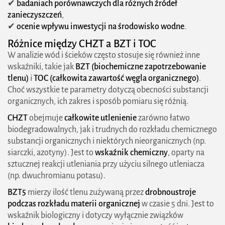
✔
badaniach porównawczych dla różnych źródeł
zanieczyszczeń
,
✔
ocenie wpływu inwestycji na środowisko wodne
.
Różnice między CHZT a BZT i TOC
W analizie wód i ścieków często stosuje się również inne
wskaźniki, takie jak
BZT (biochemiczne zapotrzebowanie
tlenu)
i
TOC (całkowita zawartość węgla organicznego)
.
Choć wszystkie te parametry dotyczą obecności substancji
organicznych, ich zakres i sposób pomiaru się różnią.
CHZT
obejmuje
całkowite utlenienie
zarówno łatwo
biodegradowalnych, jak i trudnych do rozkładu chemicznego
substancji organicznych i niektórych nieorganicznych (np.
siarczki, azotyny). Jest to
wskaźnik chemiczny
, oparty na
sztucznej reakcji utleniania przy użyciu silnego utleniacza
(np. dwuchromianu potasu).
BZT5
mierzy ilość tlenu zużywaną przez
drobnoustroje
podczas rozkładu materii organicznej
w czasie 5 dni. Jest to
wskaźnik biologiczny i dotyczy wyłącznie związków