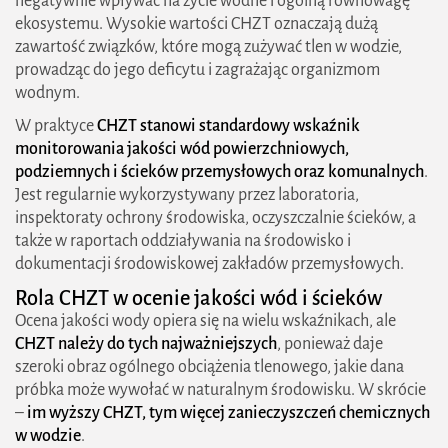
negatywnie wpływać na życie wodne i ogólną równowagę
Monitorowanie CHZT w strategiach
ekosystemu. Wysokie wartości CHZT oznaczają dużą
zawartość związków, które mogą zużywać tlen w wodzie,
zrównoważonego rozwoju
prowadząc do jego deficytu i zagrażając organizmom
CHZT w raportach środowiskowych i ocenie
wodnym.
oddziaływania inwestycji
W praktyce
CHZT stanowi standardowy wskaźnik
monitorowania jakości wód powierzchniowych,
Jak zmniejszać CHZT w ściekach i poprawiać
podziemnych i ścieków przemysłowych oraz komunalnych
.
jakość odprowadzanych wód
Jest regularnie wykorzystywany przez laboratoria,
inspektoraty ochrony środowiska, oczyszczalnie ścieków, a
FAQ CHZT – najważniejsze pytania i odpowiedzi
także w raportach oddziaływania na środowisko i
dokumentacji środowiskowej zakładów przemysłowych.
Co to jest CHZT?
Rola CHZT w ocenie jakości wód i ścieków
Jaka jest różnica między CHZT a BZT?
Ocena jakości wody opiera się na wielu wskaźnikach, ale
CHZT należy do tych najważniejszych
Jakie są dopuszczalne wartości CHZT w
, ponieważ daje
szeroki obraz ogólnego obciążenia tlenowego, jakie dana
ściekach?
próbka może wywołać w naturalnym środowisku. W skrócie
–
im wyższy CHZT, tym więcej zanieczyszczeń chemicznych
Dlaczego wysokie CHZT jest problemem
w wodzie
.
dla środowiska?