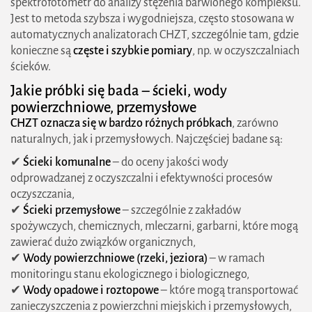
spektrofotometr do analizy stężenia barwionego kompleksu.
Jest to metoda szybsza i wygodniejsza, często stosowana w
automatycznych analizatorach CHZT, szczególnie tam, gdzie
konieczne są
częste i szybkie pomiary
, np. w oczyszczalniach
ścieków.
Jakie próbki się bada – ścieki, wody
powierzchniowe, przemysłowe
CHZT oznacza się w bardzo różnych próbkach
, zarówno
naturalnych, jak i przemysłowych. Najczęściej badane są:
✔
Ścieki komunalne
– do oceny jakości wody
odprowadzanej z oczyszczalni i efektywności procesów
oczyszczania,
✔
Ścieki przemysłowe
– szczególnie z zakładów
spożywczych, chemicznych, mleczarni, garbarni, które mogą
zawierać dużo związków organicznych,
✔
Wody powierzchniowe (rzeki, jeziora)
– w ramach
monitoringu stanu ekologicznego i biologicznego,
✔
Wody opadowe i roztopowe
– które mogą transportować
zanieczyszczenia z powierzchni miejskich i przemysłowych,