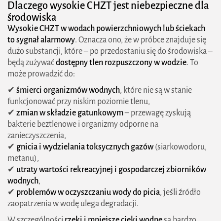
Dlaczego wysokie CHZT jest niebezpieczne dla
środowiska
Wysokie CHZT w wodach powierzchniowych lub ściekach
to sygnał alarmowy
. Oznacza ono, że w próbce znajduje się
dużo substancji, które – po przedostaniu się do środowiska –
będą zużywać
dostępny tlen rozpuszczony w wodzie
. To
może prowadzić do:
✔
śmierci organizmów wodnych
, które nie są w stanie
funkcjonować przy niskim poziomie tlenu,
✔
zmian w składzie gatunkowym
– przewagę zyskują
bakterie beztlenowe i organizmy odporne na
zanieczyszczenia,
✔
gnicia i wydzielania toksycznych gazów
(siarkowodoru,
metanu),
✔
utraty wartości rekreacyjnej i gospodarczej zbiorników
wodnych
,
✔
problemów w oczyszczaniu wody do picia
, jeśli źródło
zaopatrzenia w wodę ulega degradacji.
W szczególności
rzeki i mniejsze cieki wodne
są bardzo