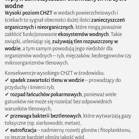
wodne
Wysoki poziom CHZT
w wodach powierzchniowych i
ściekach to sygnał obecności dużej ilości
zanieczyszczeń
organicznych i nieorganicznych
, które mogą poważnie
zakłócić funkcjonowanie
ekosystemów wodnych
. Takie
związki, utleniając się,
zużywają tlen rozpuszczony w
wodzie
, a tym samym powodują jego niedobór dla
organizmów wodnych – ryb, mięczaków, bezkręgowców czy
mikroorganizmów tlenowych.
Konsekwencje wysokiego CHZT w środowisku:
✔
spadek zawartości tlenu w wodzie
– prowadzący do
przyduchy i śmierci ryb,
✔
rozpad łańcuchów pokarmowych
, ponieważ wiele
gatunków nie może się rozwijać bez odpowiednich
warunków tlenowych,
✔
przewaga bakterii beztlenowych
, które wytwarzają gazy
toksyczne (np. siarkowodór, metan),
✔
eutrofizacja
– nadmierny rozwój glonów i fitoplanktonu,
co jeszcze bardziej obniża jakość wód,