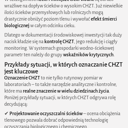
wrażliwe na dopływ ścieków o wysokim CHZT. Już niewielkie
ilości ścieków przemysłowych lub rolniczych mogą
drastycznie obniżyć poziom tlenu i wywołać
efekt śmierci
biologicznej
w całym odcinku cieku.
Dlatego w dokumentacji środowiskowej inwestycji tak duży
nacisk kładzie się na
kontrolę CHZT
, jego redukcję i ciągły
monitoring. W systemach gospodarki wodno-ściekowej
parametr ten należy do grupy
wskaźników krytycznych
.
Przykłady sytuacji, w których oznaczanie CHZT
jest kluczowe
Oznaczenie CHZT
to nie tylko rutynowy pomiar w
laboratoriach – to także narzędzie analityczne i kontrolne,
które ma
realne znaczenie w wielu dziedzinach życia
.
Poniżej przykłady sytuacji, w których CHZT odgrywa rolę
decydującą:
✔
Projektowanie oczyszczalni ścieków
– ocena obciążenia
tlenowego pozwala dobrać odpowiednią technologię
oczyszczania biologicznego i chemicznego,