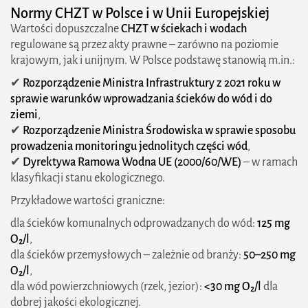
Normy CHZT w Polsce i w Unii Europejskiej
Wartości dopuszczalne
CHZT w ściekach i wodach
regulowane są przez akty prawne – zarówno na poziomie
krajowym, jak i unijnym. W Polsce podstawę stanowią m.in.:
✔
Rozporządzenie Ministra Infrastruktury z 2021 roku w
sprawie warunków wprowadzania ścieków do wód i do
ziemi
,
✔
Rozporządzenie Ministra Środowiska w sprawie sposobu
prowadzenia monitoringu jednolitych części wód
,
✔
Dyrektywa Ramowa Wodna UE (2000/60/WE)
– w ramach
klasyfikacji stanu ekologicznego.
Przykładowe wartości graniczne:
dla ścieków komunalnych odprowadzanych do wód:
125 mg
O₂/l
,
dla ścieków przemysłowych – zależnie od branży:
50–250 mg
O₂/l
,
dla wód powierzchniowych (rzek, jezior):
<30 mg O₂/l
dla
dobrej jakości ekologicznej.