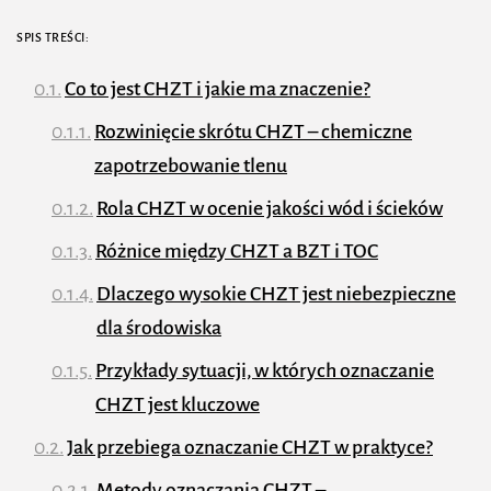
SPIS TREŚCI:
Co to jest CHZT i jakie ma znaczenie?
Rozwinięcie skrótu CHZT – chemiczne
zapotrzebowanie tlenu
Rola CHZT w ocenie jakości wód i ścieków
Różnice między CHZT a BZT i TOC
Dlaczego wysokie CHZT jest niebezpieczne
dla środowiska
Przykłady sytuacji, w których oznaczanie
CHZT jest kluczowe
Jak przebiega oznaczanie CHZT w praktyce?
Metody oznaczania CHZT –