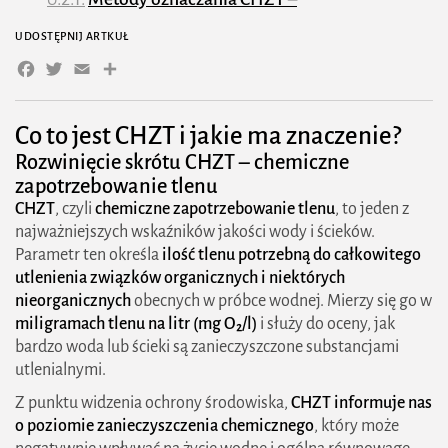
dwuchromianowa i spektrofotometryczna
UDOSTĘPNIJ ARTKUŁ
Facebook
Twitter
Email
Share
Jakie próbki się bada – ścieki, wody
powierzchniowe, przemysłowe
Co to jest CHZT i jakie ma znaczenie?
Warunki laboratoryjne i parametry pomiaru
Rozwinięcie skrótu CHZT – chemiczne
Normy CHZT w Polsce i w Unii Europejskiej
zapotrzebowanie tlenu
CHZT
, czyli
chemiczne zapotrzebowanie tlenu
, to jeden z
Częste błędy w analizie i jak ich unikać
najważniejszych wskaźników jakości wody i ścieków.
Parametr ten określa
CHZT w ochronie środowiska i gospodarce
ilość tlenu potrzebną do całkowitego
utlenienia związków organicznych i niektórych
wodno-ściekowej
nieorganicznych
obecnych w próbce wodnej. Mierzy się go w
miligramach tlenu na litr (mg O₂/l)
i służy do oceny, jak
Wpływ zanieczyszczeń chemicznych na życie
bardzo woda lub ścieki są zanieczyszczone substancjami
wodne
utlenialnymi.
Znaczenie CHZT w projektowaniu i
Z punktu widzenia ochrony środowiska,
CHZT informuje nas
o poziomie zanieczyszczenia chemicznego
eksploatacji oczyszczalni ścieków
, który może