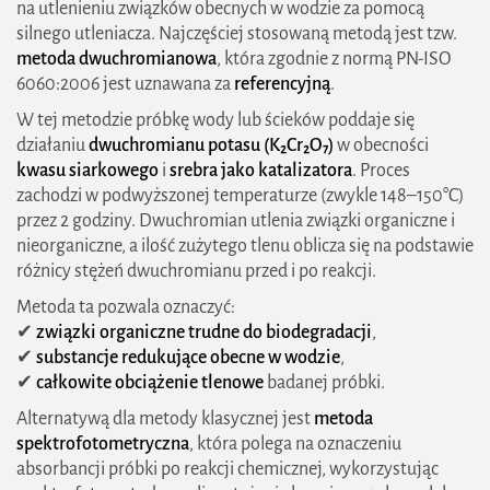
na utlenieniu związków obecnych w wodzie za pomocą
silnego utleniacza. Najczęściej stosowaną metodą jest tzw.
metoda dwuchromianowa
, która zgodnie z normą PN-ISO
6060:2006 jest uznawana za
referencyjną
.
W tej metodzie próbkę wody lub ścieków poddaje się
działaniu
dwuchromianu potasu (K₂Cr₂O₇)
w obecności
kwasu siarkowego
i
srebra jako katalizatora
. Proces
zachodzi w podwyższonej temperaturze (zwykle 148–150°C)
przez 2 godziny. Dwuchromian utlenia związki organiczne i
nieorganiczne, a ilość zużytego tlenu oblicza się na podstawie
różnicy stężeń dwuchromianu przed i po reakcji.
Metoda ta pozwala oznaczyć:
✔
związki organiczne trudne do biodegradacji
,
✔
substancje redukujące obecne w wodzie
,
✔
całkowite obciążenie tlenowe
badanej próbki.
Alternatywą dla metody klasycznej jest
metoda
spektrofotometryczna
, która polega na oznaczeniu
absorbancji próbki po reakcji chemicznej, wykorzystując