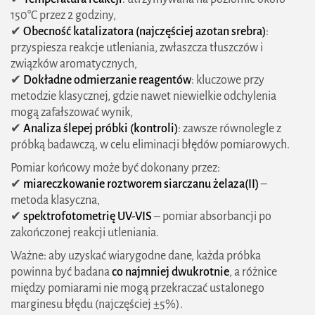
150°C przez 2 godziny,
✔
Obecność katalizatora (najczęściej azotan srebra)
:
przyspiesza reakcje utleniania, zwłaszcza tłuszczów i
związków aromatycznych,
✔
Dokładne odmierzanie reagentów
: kluczowe przy
metodzie klasycznej, gdzie nawet niewielkie odchylenia
mogą zafałszować wynik,
✔
Analiza ślepej próbki (kontroli)
: zawsze równolegle z
próbką badawczą, w celu eliminacji błędów pomiarowych.
Pomiar końcowy może być dokonany przez:
✔
miareczkowanie roztworem siarczanu żelaza(II)
–
metoda klasyczna,
✔
spektrofotometrię UV-VIS
– pomiar absorbancji po
zakończonej reakcji utleniania.
Ważne: aby uzyskać wiarygodne dane, każda próbka
powinna być badana
co najmniej dwukrotnie
, a różnice
między pomiarami nie mogą przekraczać ustalonego
marginesu błędu (najczęściej ±5%).