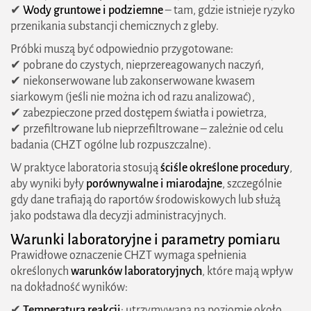
✔
Wody gruntowe i podziemne
– tam, gdzie istnieje ryzyko
przenikania substancji chemicznych z gleby.
Próbki muszą być odpowiednio przygotowane:
✔ pobrane do czystych, nieprzereagowanych naczyń,
✔ niekonserwowane lub zakonserwowane kwasem
siarkowym (jeśli nie można ich od razu analizować),
✔ zabezpieczone przed dostępem światła i powietrza,
✔ przefiltrowane lub nieprzefiltrowane – zależnie od celu
badania (CHZT ogólne lub rozpuszczalne).
W praktyce laboratoria stosują
ściśle określone procedury
,
aby wyniki były
porównywalne i miarodajne
, szczególnie
gdy dane trafiają do raportów środowiskowych lub służą
jako podstawa dla decyzji administracyjnych.
Warunki laboratoryjne i parametry pomiaru
Prawidłowe oznaczenie CHZT wymaga spełnienia
określonych
warunków laboratoryjnych
, które mają wpływ
na dokładność wyników:
✔
Temperatura reakcji
: utrzymywana na poziomie około