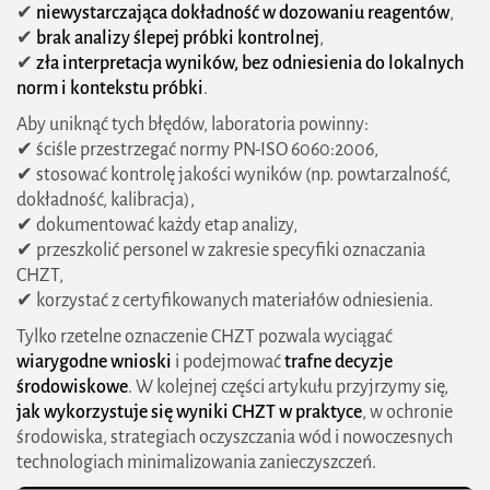
✔
niewystarczająca dokładność w dozowaniu reagentów
,
✔
brak analizy ślepej próbki kontrolnej
,
✔
zła interpretacja wyników, bez odniesienia do lokalnych
norm i kontekstu próbki
.
Aby uniknąć tych błędów, laboratoria powinny:
✔ ściśle przestrzegać normy PN-ISO 6060:2006,
✔ stosować kontrolę jakości wyników (np. powtarzalność,
dokładność, kalibracja),
✔ dokumentować każdy etap analizy,
✔ przeszkolić personel w zakresie specyfiki oznaczania
CHZT,
✔ korzystać z certyfikowanych materiałów odniesienia.
Tylko rzetelne oznaczenie CHZT pozwala wyciągać
wiarygodne wnioski
i podejmować
trafne decyzje
środowiskowe
. W kolejnej części artykułu przyjrzymy się,
jak wykorzystuje się wyniki CHZT w praktyce
, w ochronie
środowiska, strategiach oczyszczania wód i nowoczesnych
technologiach minimalizowania zanieczyszczeń.