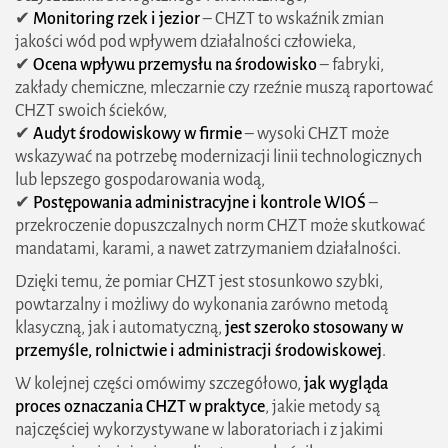
✔
Monitoring rzek i jezior
– CHZT to wskaźnik zmian
jakości wód pod wpływem działalności człowieka,
✔
Ocena wpływu przemysłu na środowisko
– fabryki,
zakłady chemiczne, mleczarnie czy rzeźnie muszą raportować
CHZT swoich ścieków,
✔
Audyt środowiskowy w firmie
– wysoki CHZT może
wskazywać na potrzebę modernizacji linii technologicznych
lub lepszego gospodarowania wodą,
✔
Postępowania administracyjne i kontrole WIOŚ
–
przekroczenie dopuszczalnych norm CHZT może skutkować
mandatami, karami, a nawet zatrzymaniem działalności.
Dzięki temu, że pomiar CHZT jest stosunkowo szybki,
powtarzalny i możliwy do wykonania zarówno metodą
klasyczną, jak i automatyczną,
jest szeroko stosowany w
przemyśle, rolnictwie i administracji środowiskowej
.
W kolejnej części omówimy szczegółowo,
jak wygląda
proces oznaczania CHZT w praktyce
, jakie metody są
najczęściej wykorzystywane w laboratoriach i z jakimi