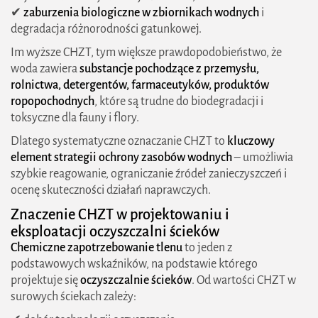
✔
zaburzenia biologiczne w zbiornikach wodnych
i
degradacja różnorodności gatunkowej.
Im wyższe CHZT, tym większe prawdopodobieństwo, że
woda zawiera
substancje pochodzące z przemysłu,
rolnictwa, detergentów, farmaceutyków, produktów
2026 zielonestrefy.pl Wszelkie prawa
ropopochodnych
, które są trudne do biodegradacji i
zastrzeżone. Treści publikowane w serwisie są
toksyczne dla fauny i flory.
chronione prawem autorskim.
Dlatego systematyczne oznaczanie CHZT to
kluczowy
element strategii ochrony zasobów wodnych
– umożliwia
szybkie reagowanie, ograniczanie źródeł zanieczyszczeń i
ocenę skuteczności działań naprawczych.
Znaczenie CHZT w projektowaniu i
eksploatacji oczyszczalni ścieków
Chemiczne zapotrzebowanie tlenu
to jeden z
podstawowych wskaźników, na podstawie którego
projektuje się
oczyszczalnie ścieków
. Od wartości CHZT w
surowych ściekach zależy: