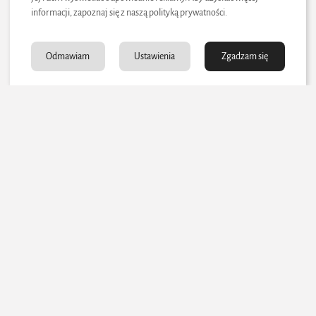
Energetyka
informacji, zapoznaj się z naszą polityką prywatności.
Elektrownie atomowe w Europie – rola, rozwój i
kontrowersje
Odmawiam
Ustawienia
Zgadzam się
Dom i Ogród
Jak zabezpieczyć rośliny przed przymrozkami?
Ekologia
Czyste powietrze – nowe zasady w 2025 roku: co się
zmienia i...
Budownictwo/Nieruchomości
Jak odczytać licznik prądowy? Przewodnik krok po
kroku
Edukacja/Nauka
Baterie przepływowe – zasada działania, zastosowania
i przyszłość technologii
0