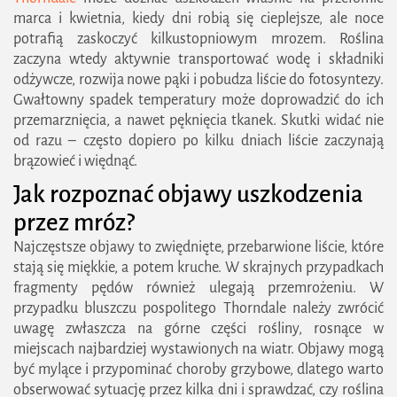
marca i kwietnia, kiedy dni robią się cieplejsze, ale noce
potrafią zaskoczyć kilkustopniowym mrozem. Roślina
zaczyna wtedy aktywnie transportować wodę i składniki
odżywcze, rozwija nowe pąki i pobudza liście do fotosyntezy.
Gwałtowny spadek temperatury może doprowadzić do ich
przemarznięcia, a nawet pęknięcia tkanek. Skutki widać nie
od razu – często dopiero po kilku dniach liście zaczynają
brązowieć i więdnąć.
Jak rozpoznać objawy uszkodzenia
przez mróz?
Najczęstsze objawy to zwiędnięte, przebarwione liście, które
stają się miękkie, a potem kruche. W skrajnych przypadkach
fragmenty pędów również ulegają przemrożeniu. W
przypadku bluszczu pospolitego Thorndale należy zwrócić
uwagę zwłaszcza na górne części rośliny, rosnące w
miejscach najbardziej wystawionych na wiatr. Objawy mogą
być mylące i przypominać choroby grzybowe, dlatego warto
obserwować sytuację przez kilka dni i sprawdzać, czy roślina