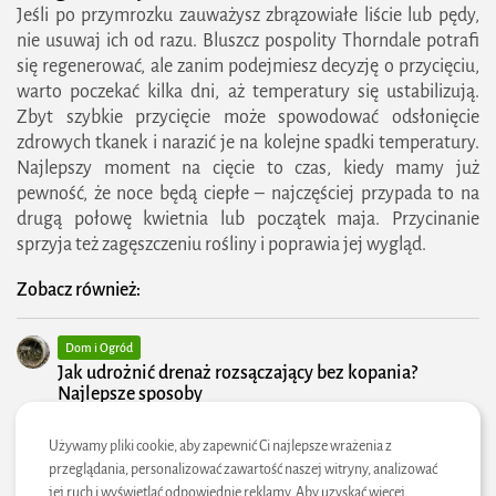
Jeśli po przymrozku zauważysz zbrązowiałe liście lub pędy,
nie usuwaj ich od razu. Bluszcz pospolity Thorndale potrafi
się regenerować, ale zanim podejmiesz decyzję o przycięciu,
warto poczekać kilka dni, aż temperatury się ustabilizują.
Zbyt szybkie przycięcie może spowodować odsłonięcie
zdrowych tkanek i narazić je na kolejne spadki temperatury.
Najlepszy moment na cięcie to czas, kiedy mamy już
pewność, że noce będą ciepłe – najczęściej przypada to na
drugą połowę kwietnia lub początek maja. Przycinanie
sprzyja też zagęszczeniu rośliny i poprawia jej wygląd.
Zobacz również:
Dom i Ogród
2026 zielonestrefy.pl Wszelkie prawa
Jak udrożnić drenaż rozsączający bez kopania?
zastrzeżone. Treści publikowane w serwisie są
Najlepsze sposoby
chronione prawem autorskim.
Budownictwo/Nieruchomości
Używamy pliki cookie, aby zapewnić Ci najlepsze wrażenia z
Właz rewizyjny – błędy montażowe, które skracają
przeglądania, personalizować zawartość naszej witryny, analizować
żywotność i jak ich uniknąć
jej ruch i wyświetlać odpowiednie reklamy. Aby uzyskać więcej