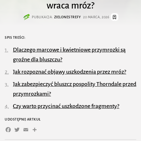
wraca mróz?
PUBLIKACJA:
ZIELONESTREFY
20 MARCA, 2026
SPIS TREŚCI:
Dlaczego marcowe i kwietniowe przymrozki są
groźne dla bluszczu?
Jak rozpoznać objawy uszkodzenia przez mróz?
Jak zabezpieczyć bluszcz pospolity Thorndale przed
przymrozkami?
Czy warto przycinać uszkodzone fragmenty?
UDOSTĘPNIJ ARTKUŁ
Facebook
Twitter
Email
Share