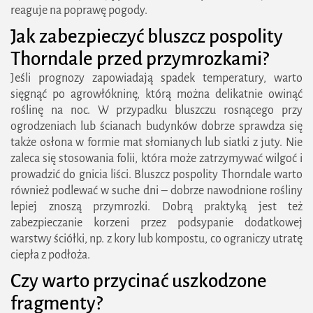
reaguje na poprawę pogody.
Jak zabezpieczyć bluszcz pospolity
Thorndale przed przymrozkami?
Jeśli prognozy zapowiadają spadek temperatury, warto
sięgnąć po agrowłókninę, którą można delikatnie owinąć
roślinę na noc. W przypadku bluszczu rosnącego przy
ogrodzeniach lub ścianach budynków dobrze sprawdza się
także osłona w formie mat słomianych lub siatki z juty. Nie
zaleca się stosowania folii, która może zatrzymywać wilgoć i
prowadzić do gnicia liści. Bluszcz pospolity Thorndale warto
również podlewać w suche dni – dobrze nawodnione rośliny
lepiej znoszą przymrozki. Dobrą praktyką jest też
zabezpieczanie korzeni przez podsypanie dodatkowej
warstwy ściółki, np. z kory lub kompostu, co ograniczy utratę
ciepła z podłoża.
Czy warto przycinać uszkodzone
fragmenty?